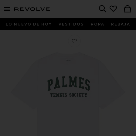
menu - shows more content
Revolve, Apparel & Fashion
Search
LO NUEVO DE HOY
VESTIDOS
ROPA
REBAJA
Favorito CAMISETA IVAN