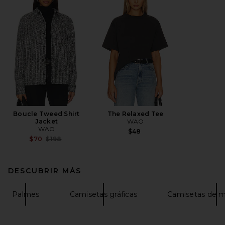
Boucle Tweed Shirt
The Relaxed Tee
Jacket
WAO
WAO
$48
Previous price:
$70
$198
DESCUBRIR MÁS
Palmes
Camisetas gráficas
Camisetas de m