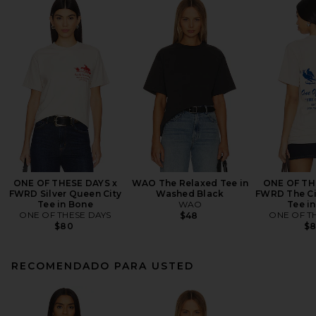
ONE OF THESE DAYS x
WAO The Relaxed Tee in
ONE OF TH
FWRD Silver Queen City
Washed Black
FWRD The Ci
Tee in Bone
WAO
Tee i
ONE OF THESE DAYS
ONE OF T
$48
$80
$
RECOMENDADO PARA USTED