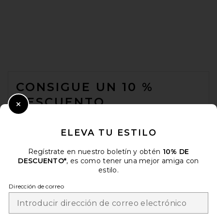
FOOTER
CONSIGUE UN 10 %
DESCUENTO
Close Modal
Cuando se suscribe a nuestro boletín enviando su correo
electrónico. Puede retirarse en cualquier momento.
política de
ELEVA TU ESTILO
privacidad
Regístrate en nuestro boletín y obtén
10% DE
Email Address
DESCUENTO*
, es como tener una mejor amiga con
estilo.
Sign Up
Dirección de correo