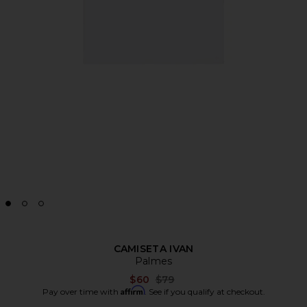
CAMISETA IVAN
Palmes
Previous price:
$60
$79
Affirm
Pay over time with
. See if you qualify at checkout.