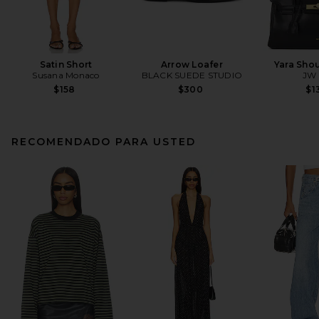
Satin Short
Arrow Loafer
Yara Sho
Susana Monaco
BLACK SUEDE STUDIO
JW 
$158
$300
$1
RECOMENDADO PARA USTED