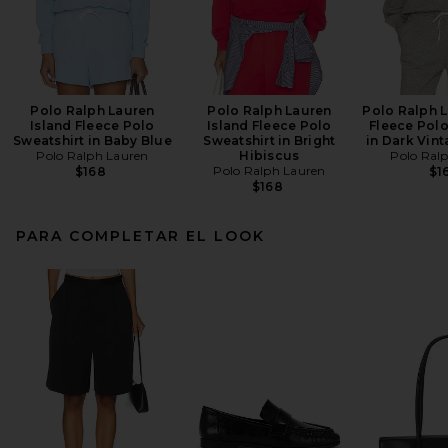
Polo Ralph Lauren
Polo Ralph Lauren
Polo Ralph L
Island Fleece Polo
Island Fleece Polo
Fleece Polo
Sweatshirt in Baby Blue
Sweatshirt in Bright
in Dark Vin
Polo Ralph Lauren
Hibiscus
Polo Ral
Polo Ralph Lauren
$168
$1
$168
PARA COMPLETAR EL LOOK