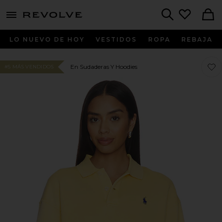
menu - shows more content
Revolve, Apparel & Fashion
Search
LO NUEVO DE HOY
VESTIDOS
ROPA
REBAJA
Favo
Favo
En Sudaderas Y Hoodies
#5 MÁS VENDIDOS