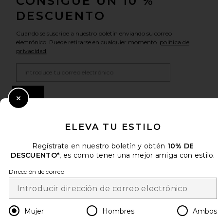
CONSIGUE UN 10 %
DESCUENTO
Cuando se suscribe a nuestro boletín enviando su correo
electrónico. Puede retirarse en cualquier momento.
política de
privacidad
Email Address
Sign Up
Close Modal
ELEVA TU ESTILO
es
USD
Change Country Regions Preferences
Regístrate en nuestro boletín y obtén
10% DE
DESCUENTO*
, es como tener una mejor amiga con estilo.
¡AYÚDANOS A MEJORAR!
Dirección de correo
Haz una breve encuesta sobre la visita de hoy.
¡Vamos!
Mujer
Hombres
Ambos
ATENCIÓN AL CLIENTE