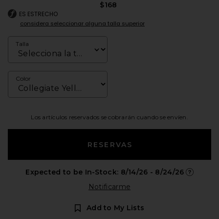
$168
ES ESTRECHO
considera seleccionar alguna talla superior
Talla
Color
Los artículos reservados se cobrarán cuando se envíen.
RESERVAS
Expected to be In-Stock: 8/14/26 - 8/24/26
Opens in 
Notificarme
Add to My Lists