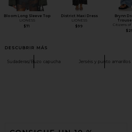
Bloom Long Sleeve Top
District Maxi Dress
Brynn Dr
LIONESS
LIONESS
Trouse
Citizens o
$71
$99
$2
DESCUBRIR MÁS
Sudaderas/Buzo capucha
Jerséis y punto amarillos
FOOTER