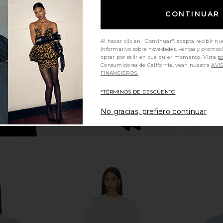
Cable-Knit
Polo Ralph Lauren Long Sleeve
Polo Ralph
eater in
Button Front Shirt in White
Polo Swea
CONTINUAR
eam
Polo Ralph Lauren
$128
uren
Pol
Al hacer clic en "Continuar", acepta recibir nu
informativo sobre novedades, ventas y promoc
optar por salir en cualquier momento. Vista
po
Consumidores de California, vean nuestra
AVI
FINANCIEROS.
*TÉRMINOS DE DESCUENTO
No gracias, prefiero continuar