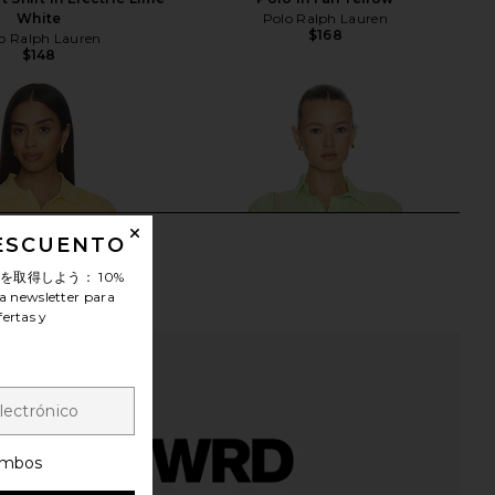
White
Polo Ralph Lauren
$168
o Ralph Lauren
$148
DESCUENTO
ンを取得しよう：
10%
a newsletter para
fertas y
mbos