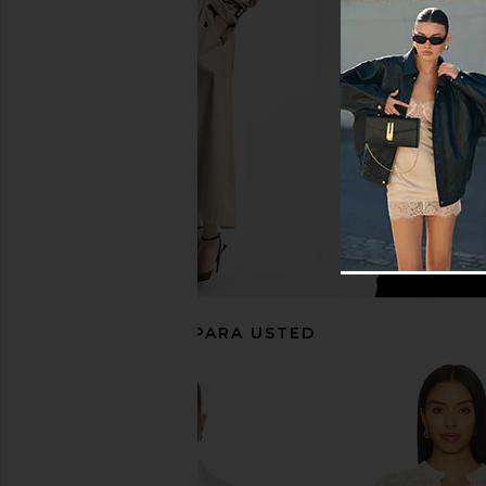
Polo Ralph Lauren Pima Cotton
Polo Ralph Lauren 
Sleeveless Polo in White
Wool-Cashmere Sw
Polo Ralph Lauren
Andover Cr
$148
Polo Ralph La
$148
RECOMENDADO PARA USTED