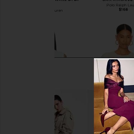
Royal
Polo Ralph La
$168
Polo Ralph Lauren
$148