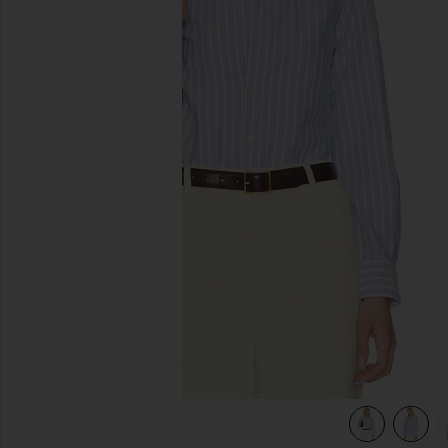
diapositivas anteriores
hite
view 6 of 5 CAMISA BOTONES in Harbor Island Blue & Whit