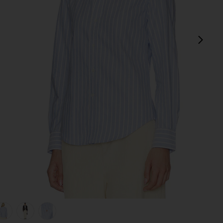
sigu
e
view 1 of 5 CAMISA BOTONES in Harbor Island Blue & White
v