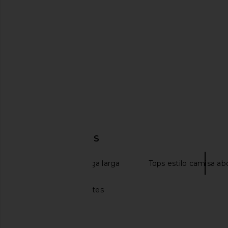
adidas Originals Samba LT Sneaker
Polo Ralph Lauren 
in Crew White, Maroon & Gold
Sleeve Sport Shirt in 
Metallic
Polo Ralph La
$198
adidas Originals
$130
DESCUBRIR MÁS
Camisas de manga larga
Tops estilo camisa ab
Blusas Con Volantes