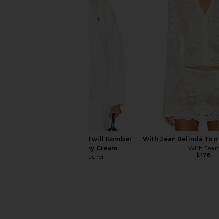
Polo Ralph Lauren Classic Long
Polo Ralph Lauren C
Sleeve Button Front Shirt in True
Sleeve Cardigan in
Orange
Polo Ralph La
$168
Polo Ralph Lauren
$148
Polo Ralph Lauren Twill Bomber
With Jean Belinda Top 
Jacket in Trophy Cream
With Jean
$176
Polo Ralph Lauren
$298