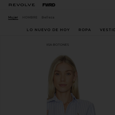
Mujer
HOMBRE
Belleza
LO NUEVO DE HOY
ROPA
VESTI
Polo Ralph Lauren
CAMISA BOTONES
favoritoPolo Ralph Lauren Long Sleeve Button Front