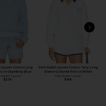
h Lauren Cotton Long
Polo Ralph Lauren Cable-knit
rdigan in Baby Blue
Cotton Quarter-zip Sweater in
o Ralph Lauren
White
$228
Polo Ralph Lauren
$248
NEXT
H
 Lauren Cotton Long
Polo Ralph Lauren Cotton Terry Long
lo in Chambray Blue
Sleeve Collared Polo in White
o Ralph Lauren
Polo Ralph Lauren
$228
$168