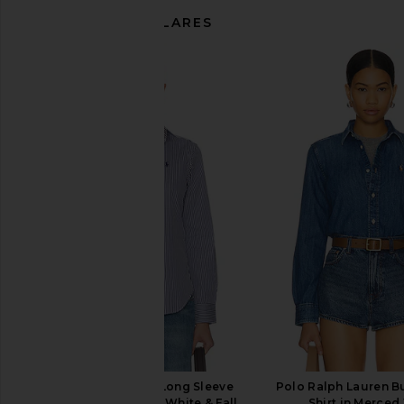
ARTÍCULOS SIMILARES
Polo Ralph Lauren Long Sleeve
Polo Ralph Lauren B
Button Front Shirt in White & Fall
Shirt in Merce