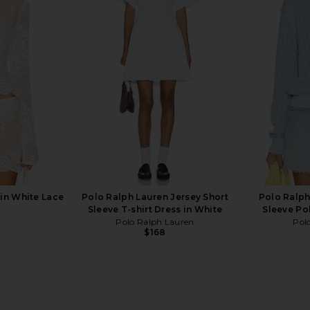
otton Short
Polo Ralph Lauren Mesh Knit
Polo Ralp
 Baby Blue
Collared Polo Dress in T-bird
Sleeve Ca
uren
Yellow
Pol
Polo Ralph Lauren
$168
in White Lace
Polo Ralph Lauren Jersey Short
Polo Ralph
Sleeve T-shirt Dress in White
Sleeve Po
Polo Ralph Lauren
Pol
$168