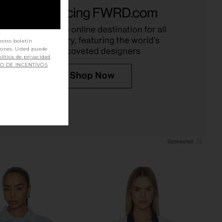
 Lauren Arctic Fleece
Polo Ralph Lauren Classic Button
tshirt in Collegiate
Down Shirt in Electric Lime
Yellow
Polo Ralph Lauren
$148
o Ralph Lauren
$168
estro boletín
iones. Usted puede
lítica de privacidad
SO DE INCENTIVOS