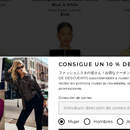
uren
Blue, & White
Polo Ralph Lauren
Pol
$148
ver más
CONSIGUE UN 10 % 
ファッショニスタの皆さん！お得なクーポ
DE DESCUENTO
suscribiéndote a nuestr
recibir en primicia nuestras novedades, o
promociones.
Dirección de correo
Mujer
Hombres
A