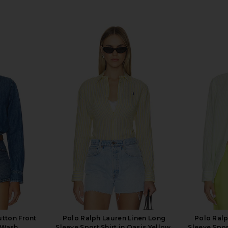
utton Front
Polo Ralph Lauren Linen Long
Polo Ralp
d Wash
Sleeve Sport Shirt in Oasis Yellow,
Sleeve Sport