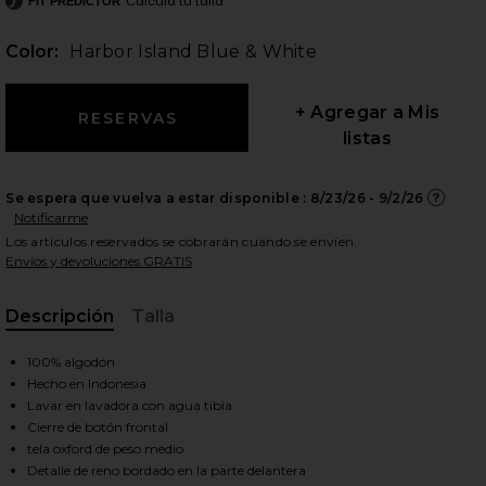
Calcula tu talla
FIT PREDICTOR
Color:
Harbor Island Blue & White
ientes diapositivas
+ Agregar a Mis
listas
Se espera que vuelva a estar disponible :
8/23/26 - 9/2/26
Notificarme
Los artículos reservados se cobrarán cuando se envíen.
Envíos y devoluciones GRATIS
Descripción
Talla
, Cu
100% algodón
Hecho en Indonesia
Lavar en lavadora con agua tibia
Cierre de botón frontal
iew 2 of 5 CAMISA BOTONES in Harbor Island Blue & White
view
tela oxford de peso medio
Detalle de reno bordado en la parte delantera