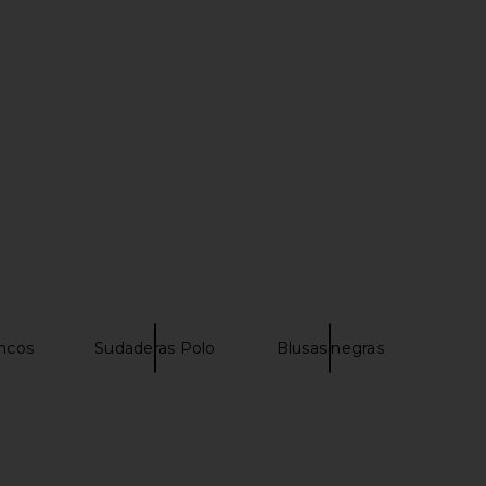
lph Lauren Fleece
Polo Ralph Lauren Cotton Long
irt in Cruise Navy
Sleeve Cardigan in Harvest Olive
o Ralph Lauren
Polo Ralph Lauren
$125
$228
ancos
Sudaderas Polo
Blusas negras