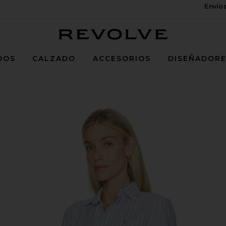
Envío
Revolve
DOS
CALZADO
ACCESORIOS
DISEÑADOR
 Shirt in Harbor Island Blue & White