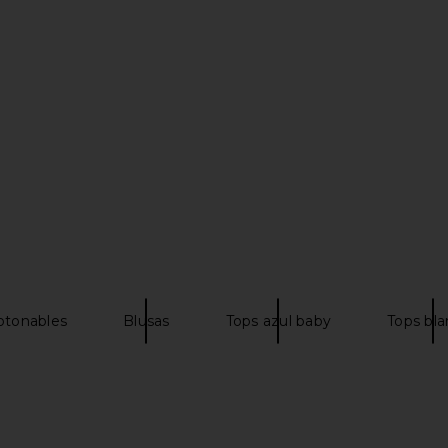
Linen Long
Polo Ralph Lauren Cotton Short
Polo Ra
Cold Springs
Sleeve Cardigan Sweater in Gala
Sweatsh
uren
Blue
Pol
Polo Ralph Lauren
$188
otonables
Blusas
Tops azul baby
Tops bl