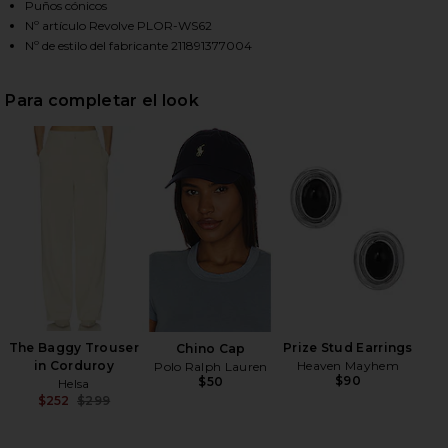
Puños cónicos
Nº artículo Revolve PLOR-WS62
Nº de estilo del fabricante 211891377004
HARE LONG SLEEVE BUTTON FRONT SHIRT IN HARBO
HARE LONG SLEEVE BUTTON FRONT SHIRT IN HARBO
HARE LONG SLEEVE BUTTON FRONT SHIRT IN HARBO
Para completar el look
The Baggy Trouser
Prize Stud Earrings
Chino Cap
in Corduroy
Heaven Mayhem
Polo Ralph Lauren
$90
$50
Helsa
$252
$299
Previous price: