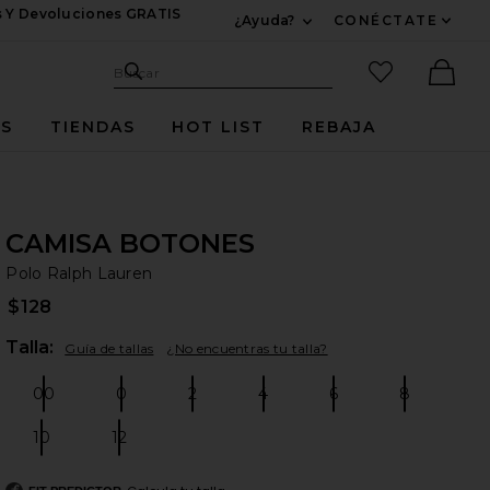
s Y Devoluciones GRATIS
¿Ayuda?
CONÉCTATE
Expandir Para Informac
Sitio de búsqueda
artículos fav
Buscar
Ther
ES
TIENDAS
HOT LIST
REBAJA
CAMISA BOTONES
Po
bran
Polo Ralph Lauren
$128
Plea
Talla:
Guía de tallas
¿No encuentras tu talla?
00
0
2
4
6
8
Size:
Size:
Size:
Size:
Size:
Size:
10
12
Size:
Size: