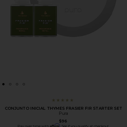
CONJUNTO INICIAL THYMES FRASIER FIR STARTER SET
Pura
$96
Affirm
Pay over time with
. See if you qualify at checkout.