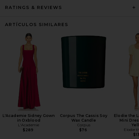
RATINGS & REVIEWS
ARTÍCULOS SIMILARES
L'Academie Sidney Gown
Corpus The Cassis Soy
Elodie the L
in Oxblood
Wax Candle
Mini Dres
L'Academie
Corpus
Yel
Elodie t
$289
$76
$1