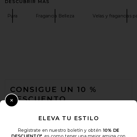
DESCUBRIR MÁS
Pura
Fragancia Belleza
Velas y fragancias p
FOOTER
CONSIGUE UN 10 %
DESCUENTO
Close Modal
Cuando se suscribe a nuestro boletín enviando su correo
electrónico. Puede retirarse en cualquier momento.
política de
ELEVA TU ESTILO
privacidad
Regístrate en nuestro boletín y obtén
10% DE
Email Address
DESCUENTO*
, es como tener una mejor amiga con