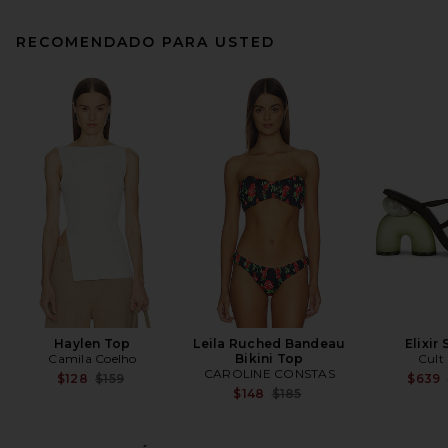
RECOMENDADO PARA USTED
Haylen Top
Leila Ruched Bandeau
Elixir
Camila Coelho
Bikini Top
Cult
CAROLINE CONSTAS
Previous price:
$128
$159
$639
Previous price:
$148
$185