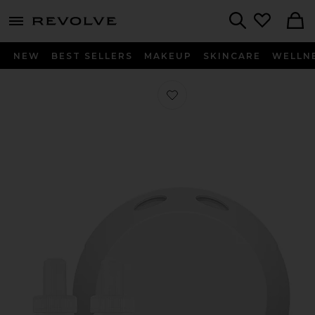
menu - shows more content
Revolve, Apparel & Fashion
Search
NEW
BEST SELLERS
MAKEUP
SKINCARE
WELLN
Favorito CONJUNTO INICIAL THYME