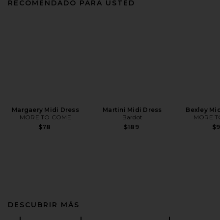
RECOMENDADO PARA USTED
Margaery Midi Dress
Martini Midi Dress
Bexley Mid
MORE TO COME
Bardot
MORE T
$78
$189
$
DESCUBRIR MÁS