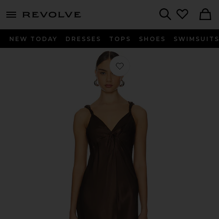
menu - shows more content
Revolve, Apparel & Fashion
Search
NEW TODAY
DRESSES
TOPS
SHOES
SWIMSUIT
Favorito VESTIDO MIDI VIVIANA