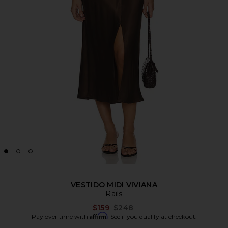
VESTIDO MIDI VIVIANA
Rails
Previous price:
$159
$248
Affirm
Pay over time with
. See if you qualify at checkout.