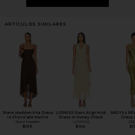
ARTÍCULOS SIMILARES
Steve Madden Vita Dress
LIONESS Stars Align Midi
SNDYS x RE
in Chocolate Martini
Dress in Honey Check
Dress 
Steve Madden
LIONESS
SN
$109
$100
$1