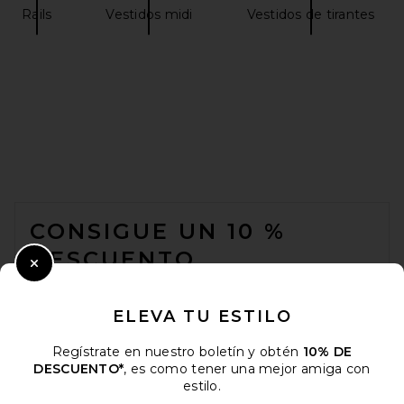
Rails
Vestidos midi
Vestidos de tirantes
FOOTER
CONSIGUE UN 10 %
DESCUENTO
Close Modal
Cuando se suscribe a nuestro boletín enviando su correo
electrónico. Puede retirarse en cualquier momento.
política de
ELEVA TU ESTILO
privacidad
Regístrate en nuestro boletín y obtén
10% DE
Email Address
DESCUENTO*
, es como tener una mejor amiga con
estilo.