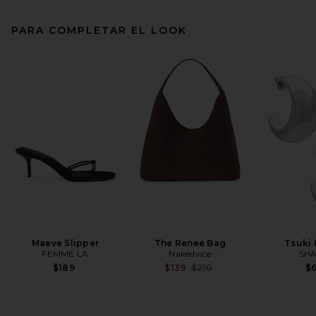
PARA COMPLETAR EL LOOK
Maeve Slipper
The Renee Bag
Tsuki
FEMME LA
Nakedvice
SHA
Previous price:
$189
$139
$210
$