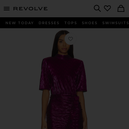
menu - shows more content
Revolve, Apparel & Fashion
Search
NEW TODAY
DRESSES
TOPS
SHOES
SWIMSUIT
Favorito VESTIDO AXELLE