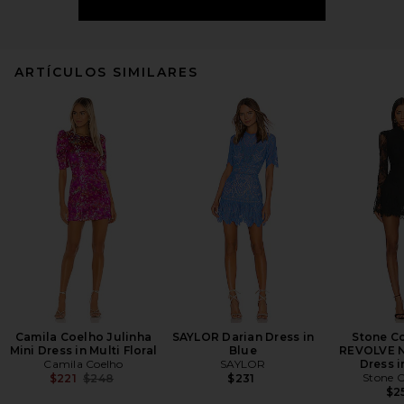
ARTÍCULOS SIMILARES
Camila Coelho Julinha
SAYLOR Darian Dress in
Stone Co
Mini Dress in Multi Floral
Blue
REVOLVE N
Camila Coelho
SAYLOR
Dress i
Previous price:
Stone C
$221
$248
$231
$2