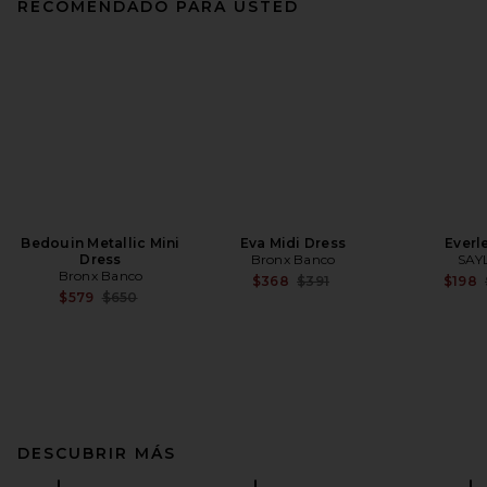
RECOMENDADO PARA USTED
Bedouin Metallic Mini
Eva Midi Dress
Everl
Dress
Bronx Banco
SAY
Bronx Banco
Previous price:
$368
$391
$198
Previous price:
$579
$650
DESCUBRIR MÁS