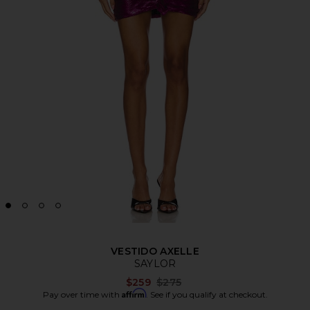
VESTIDO AXELLE
SAYLOR
Previous price:
$259
$275
Affirm
Pay over time with
. See if you qualify at checkout.