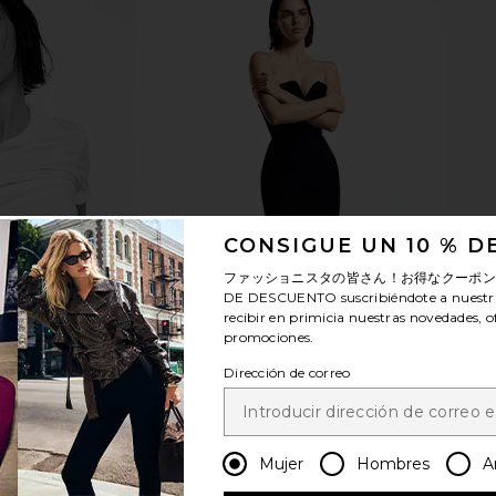
d Showerhead
WeWoreWhat Baby Doll Lace Top
Dusen Du
k
in White
Can
.
WeWoreWhat
$89
CONSIGUE UN 10 % 
ファッショニスタの皆さん！お得なクーポ
DE DESCUENTO
suscribiéndote a nuestr
recibir en primicia nuestras novedades, o
promociones.
Dirección de correo
Mujer
Hombres
A