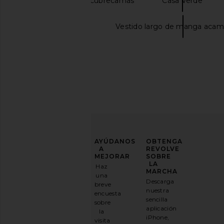
Ropa de cama y cubrecamas
Casa Verde
Puma Premium
Vestido largo de manga aca
LIONESS x REVOLVE Original Sin
Yellow The Label Vi
Dress in Baby Blue
Dress in Pe
LIONESS
Yellow The La
$79
$218
MEJORA
AYÚDANOS
OBTENGA
TU
A
REVOLVE
JUEGO
MEJORAR
SOBRE
DE
LA
Haz
MODA
MARCHA
una
Descarga
breve
Suscríbase
nuestra
encuesta
a
sencilla
sobre
nuestro
aplicación
la
boletín
iPhone,
visita
por