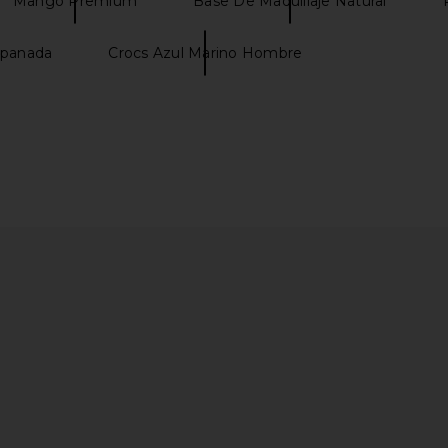
Mango Premium
Base De Maquillaje Natural
mpanada
Crocs Azul Marino Hombre
toria Cape
LIONESS Amore Mini Dress in Ash
Sunday Ril
ach
LIONESS
Acid
$100
bel