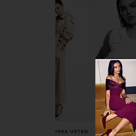
LIONESS 1999 Maxi in Navy
Jolie Skin Co. Filtere
LIONESS
in Jet Blac
$89
Jolie Skin Co
$169
RECOMENDADO PARA USTED