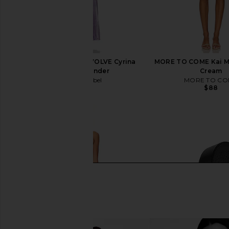
ASTR the Label x REVOLVE Cyrina
MORE TO COME Kai Mi
Gown in Lavender
Cream
ASTR the Label
MORE TO CO
$190
$88