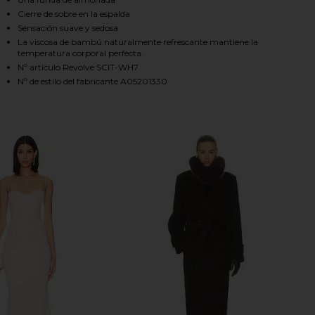
Cierre de sobre en la espalda
Sensación suave y sedosa
La viscosa de bambú naturalmente refrescante mantiene la
HARE NATURAL PREMIUM BAMBOO EURO SHAM IN BO
HARE NATURAL PREMIUM BAMBOO EURO SHAM IN BO
HARE NATURAL PREMIUM BAMBOO EURO SHAM IN BO
temperatura corporal perfecta.
Nº artículo Revolve SCIT-WH7
Nº de estilo del fabricante A05201330