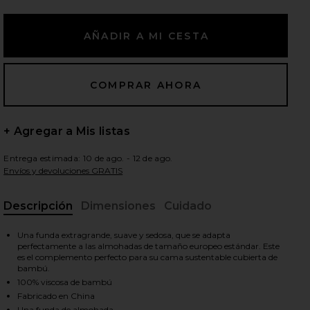
ientes diapositivas
+ Agregar a Mis listas
Entrega estimada: 10 de ago. - 12 de ago.
Envíos y devoluciones GRATIS
Descripción
Dimensiones
Cuidado
, A
Una funda extragrande, suave y sedosa, que se adapta
perfectamente a las almohadas de tamaño europeo estándar. Este
es el complemento perfecto para su cama sustentable cubierta de
bambú.
100% viscosa de bambú
NATURAL PREMIUM BAMBOO EURO SHAM in Boulder
iew 2 of 3 FUNDA EURO DE BAMBÚ NATURAL PREMIUM NA
vie
Fabricado en China
Una funda de almohada