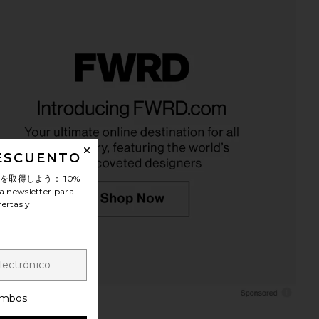
sen Set Of 3 Stripe
olga berg Lia Facetted Clutch With
ister in Multi
Tassel in Black & Gold
Dusen Dusen
olga berg
$96
$95
DESCUENTO
ンを取得しよう：
10%
a newsletter para
fertas y
mbos