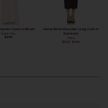
Yasmin Gown in Blush
Helsa Bold Shoulder Long Coat in
Katie May
Espresso
$299
Helsa
$343
$698
Previ