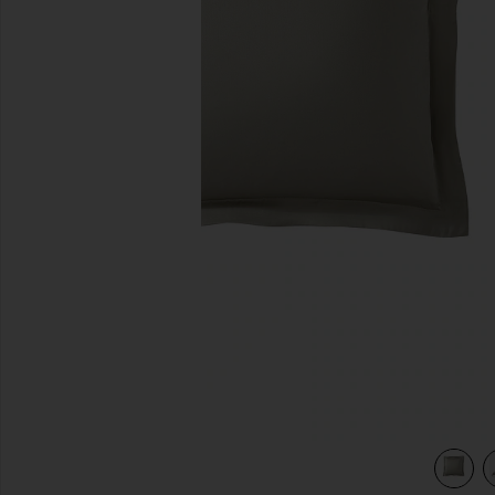
diapositivas anteriores
MIUM NATURAL PREMIUM BAMBOO EURO SHAM in Boulder
view 4 of 3 FUNDA EURO DE BAMBÚ NATURAL PREMIU