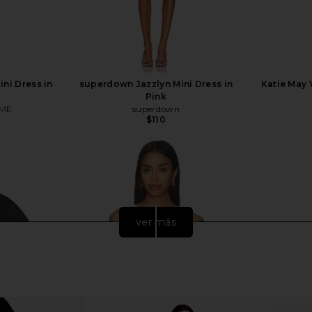
ni Dress in
superdown Jazzlyn Mini Dress in
Katie May 
Pink
ME
superdown
$110
ver más