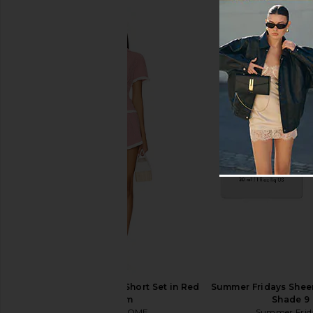
OW Collection x REVOLVE Cornelia
ALL THE WAYS Alia Sho
Maxi Dress in Pink
ALL THE WA
$64
OW Collection
$220
MORE TO COME Kyla Short Set in Red
Summer Fridays Sheer 
Gingham
Shade 9
MORE TO COME
Summer Frid