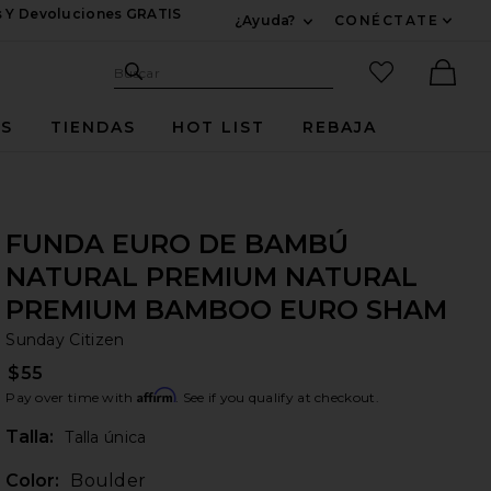
s Y Devoluciones GRATIS
¿Ayuda?
CONÉCTATE
Expandir Para Informac
Sitio de búsqueda
artículos fav
Buscar
Ther
ES
TIENDAS
HOT LIST
REBAJA
FUNDA EURO DE BAMBÚ
NATURAL PREMIUM NATURAL
PREMIUM BAMBOO EURO SHAM
Su
bran
Sunday Citizen
$55
Affirm
Pay over time with
. See if you qualify at checkout.
Plea
Talla:
Talla única
Color:
Boulder