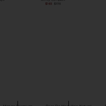
$165
$175
Previous price:
mmer Skin
MORE TO COME Georgina Halter
Deme by Gab
 Lotion
Top in White
B
ays
MORE TO COME
Dem
$58