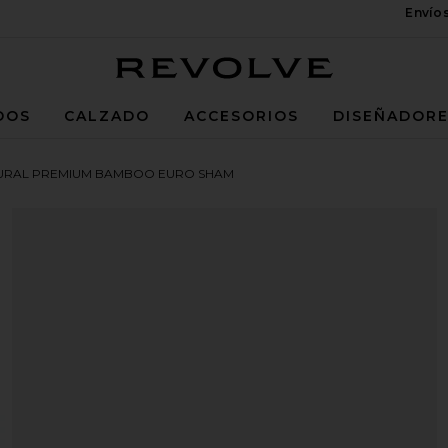
Envío
Revolve
DOS
CALZADO
ACCESORIOS
DISEÑADOR
TURAL PREMIUM BAMBOO EURO SHAM
uro Sham in Boulder