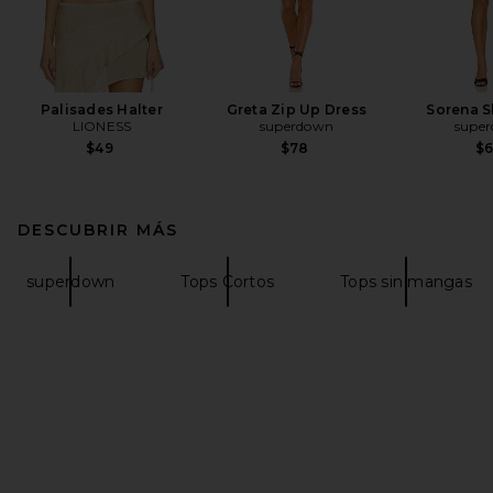
Palisades Halter
Greta Zip Up Dress
Sorena S
LIONESS
superdown
supe
$49
$78
$
DESCUBRIR MÁS
superdown
Tops Cortos
Tops sin mangas