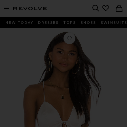
menu - shows more content
Revolve, Apparel & Fashion
Search
NEW TODAY
DRESSES
TOPS
SHOES
SWIMSUIT
Favorito TOP SATÉN ISLA