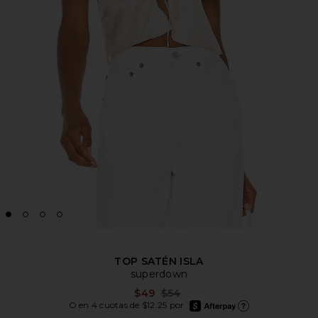
TOP SATÉN ISLA
superdown
Previous price:
$49
$54
afterpay
O en 4 cuotas de $12.25 por
Más información de Afte