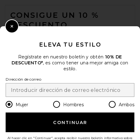
FOOTER
CONSIGUE UN 10 %
DESCUENTO
Close Modal
Cuando se suscribe a nuestro boletín enviando su correo
electrónico. Puede retirarse en cualquier momento.
política de
ELEVA TU ESTILO
privacidad
Regístrate en nuestro boletín y obtén
10% DE
Email Address
DESCUENTO*
, es como tener una mejor amiga con
estilo.
Sign Up
Dirección de correo
es
USD
Change Country Regions Preferences
Mujer
Hombres
Ambos
CONTINUAR
¡AYÚDANOS A MEJORAR!
Haz una breve encuesta sobre la visita de hoy.
¡Vamos!
Al hacer clic en "Continuar", acepta recibir nuestro boletín informativo sobre