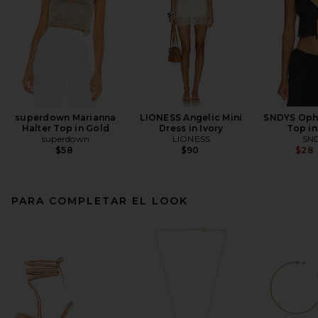
superdown Marianna
LIONESS Angelic Mini
SNDYS Ophe
Halter Top in Gold
Dress in Ivory
Top in
superdown
LIONESS
SN
$58
$90
$28
PARA COMPLETAR EL LOOK