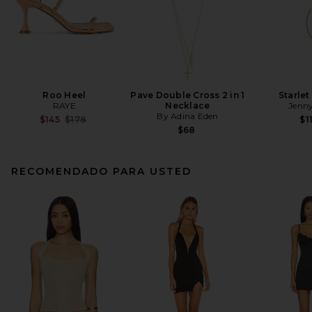
Roo Heel
Pave Double Cross 2 in 1
Starle
RAYE
Necklace
Jenny
By Adina Eden
Previous price:
$145
$178
$1
$68
RECOMENDADO PARA USTED