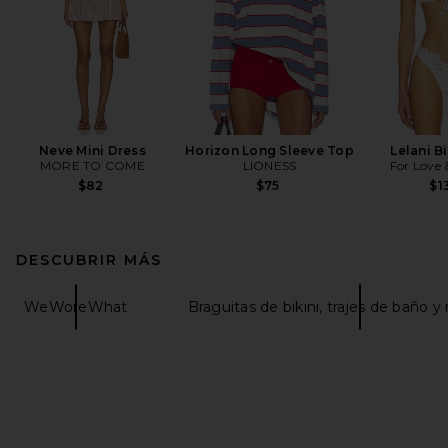
Neve Mini Dress
Horizon Long Sleeve Top
Lelani B
MORE TO COME
LIONESS
For Love
$82
$75
$1
DESCUBRIR MÁS
WeWoreWhat
Braguitas de bikini, trajes de baño y