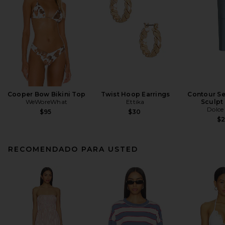
Cooper Bow Bikini Top
Twist Hoop Earrings
Contour Se
WeWoreWhat
Ettika
Sculpt
Dolce
$95
$30
$
RECOMENDADO PARA USTED