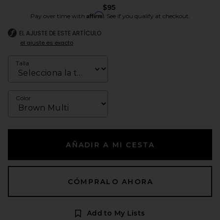
$95
Affirm
Pay over time with
. See if you qualify at checkout.
EL AJUSTE DE ESTE ARTÍCULO
el ajuste es exacto
Talla
Color
AÑADIR A MI CESTA
CÓMPRALO AHORA
Add to My Lists