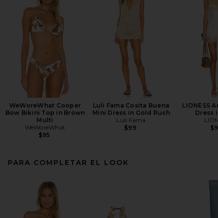
WeWoreWhat Cooper
Luli Fama Cosita Buena
LIONESS An
Bow Bikini Top in Brown
Mini Dress in Gold Rush
Dress i
Multi
Luli Fama
LIO
WeWoreWhat
$99
$
$95
PARA COMPLETAR EL LOOK