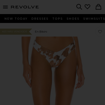
menu - shows more content
Revolve, Apparel & Fashion
Search
NEW TODAY
DRESSES
TOPS
SHOES
SWIMSUIT
Favo
Favo
En Bikini
#20 MÁS VENDIDOS