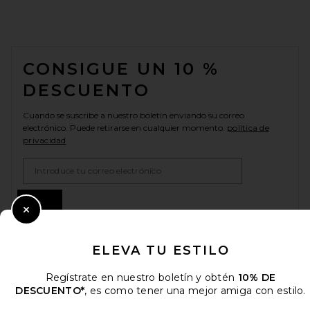
FOOTER
CONSIGUE UN 10 %
DESCUENTO
Cuando se suscribe a nuestro boletín enviando su correo
electrónico. Puede retirarse en cualquier momento.
política de
privacidad
Email Address
Sign Up
Close Modal
ELEVA TU ESTILO
es
USD
Change Country Regions Preferences
Regístrate en nuestro boletín y obtén
10% DE
DESCUENTO*
, es como tener una mejor amiga con estilo.