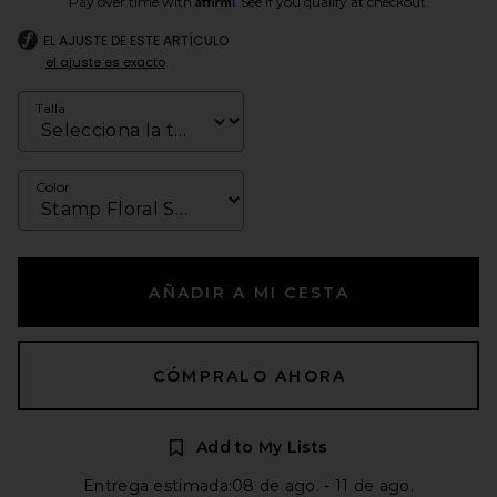
Pay over time with
. See if you qualify at checkout.
EL AJUSTE DE ESTE ARTÍCULO
el ajuste es exacto
Talla
Color
AÑADIR A MI CESTA
CÓMPRALO AHORA
Add to My Lists
Entrega estimada:08 de ago. - 11 de ago.