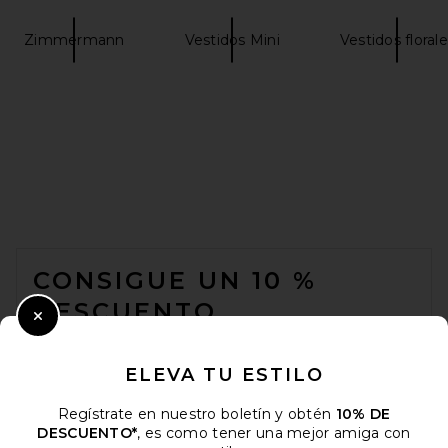
Zimmermann
Vestidos Mini
Vestidos floral
FOOTER
CONSIGUE UN 10 %
DESCUENTO
Close Modal
Cuando se suscribe a nuestro boletín enviando su correo
electrónico. Puede retirarse en cualquier momento.
política de
ELEVA TU ESTILO
privacidad
Regístrate en nuestro boletín y obtén
10% DE
Email Address
DESCUENTO*
, es como tener una mejor amiga con