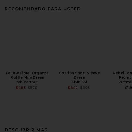
RECOMENDADO PARA USTED
Yellow Floral Organza
Costina Short Sleeve
Rebellio
Ruffle Mini Dress
Dress
Picnic
self-portrait
SIMKHAI
Zimme
Previous price:
Previous price:
$485
$570
$842
$895
$1,
DESCUBRIR MÁS