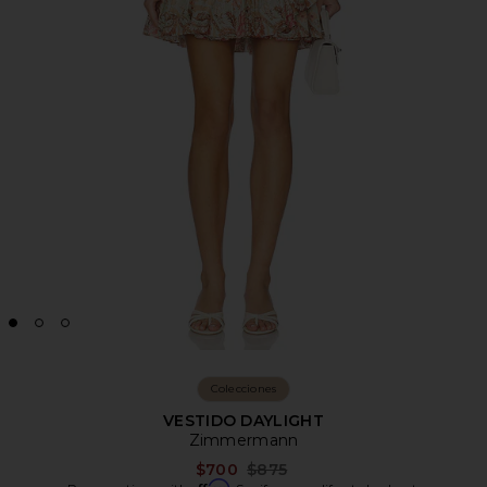
Colecciones
VESTIDO DAYLIGHT
Zimmermann
Previous price:
$700
$875
Affirm