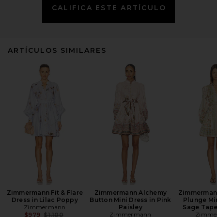
CALIFICA ESTE ARTÍCULO
ARTÍCULOS SIMILARES
Zimmermann Fit & Flare
Zimmermann Alchemy
Zimmermann
Dress in Lilac Poppy
Button Mini Dress in Pink
Plunge Min
Zimmermann
Paisley
Sage Tapes
Previous price:
Zimmermann
Zimme
$979
$1,100