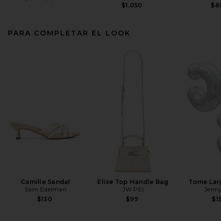
$1,050
$8
PARA COMPLETAR EL LOOK
Camille Sandal
Elise Top Handle Bag
Tome Lar
Sam Edelman
JW PEI
Jenny
$130
$99
$1