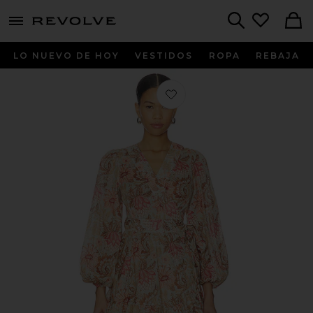
menu - shows more content
Revolve, Apparel & Fashion
Search
LO NUEVO DE HOY
VESTIDOS
ROPA
REBAJA
Favorito VESTIDO DAYLIGHT