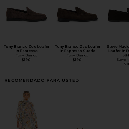
Tony Bianco Zoe Loafer
Tony Bianco Zac Loafer
Steve Madd
in Espresso
in Espresso Suede
Loafer in 
Tony Bianco
Tony Bianco
Su
Steve 
$190
$190
$1
RECOMENDADO PARA USTED