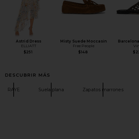
Astrid Dress
Misty Suede Moccasin
Barcelona 
ELLIATT
Free People
Vi
$251
$148
$2
DESCUBRIR MÁS
RAYE
Suela plana
Zapatos marrones