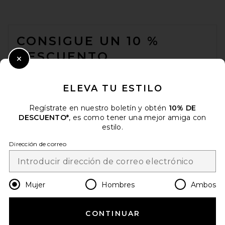
FOOTER
CONSIGUE UN 10 %
DESCUENTO
Close Modal
Cuando se suscribe a nuestro boletín enviando su correo
electrónico. Puede retirarse en cualquier momento.
política de
ELEVA TU ESTILO
privacidad
Regístrate en nuestro boletín y obtén
10% DE
Email Address
DESCUENTO*
, es como tener una mejor amiga con
estilo.
Sign Up
Dirección de correo
es
USD
Change Country Regions Preferences
Mujer
Hombres
Ambos
CONTINUAR
¡AYÚDANOS A MEJORAR!