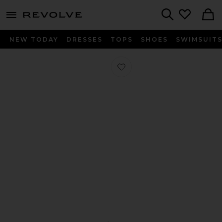
menu - shows more content
Revolve, Apparel & Fashion
Search
NEW TODAY
DRESSES
TOPS
SHOES
SWIMSUIT
Favorito MOCASÍN ELLIOT