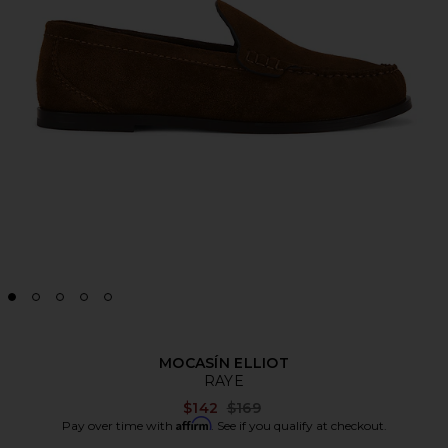
MOCASÍN ELLIOT
RAYE
Previous price:
$142
$169
Affirm
Pay over time with
. See if you qualify at checkout.