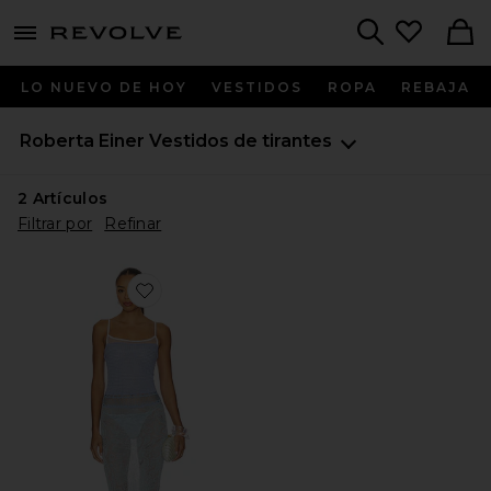
menu - shows more content
Revolve, Apparel & Fashion
Search
LO NUEVO DE HOY
VESTIDOS
ROPA
REBAJA
Roberta Einer
Vestidos de tirantes
2
Artículos
Filtrar por
Refinar
Favorite MAXIVESTIDO DELICATE