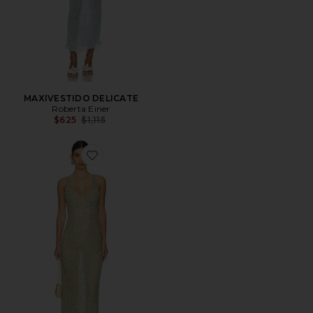
MAXIVESTIDO DELICATE
Roberta Einer
Previous price:
$625
$1,115
Favorite VESTIDO ROMA