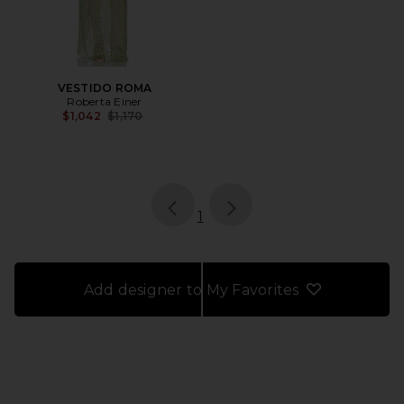
VESTIDO ROMA
Roberta Einer
Previous price:
$1,042
$1,170
page
of 1, currently selected
1
Add designer to My Favorites