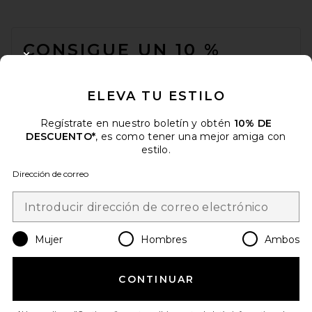
FOOTER
CONSIGUE UN 10 %
CLOSE MODAL
DESCUENTO
ELEVA TU ESTILO
Cuando se suscribe a nuestro boletín enviando su correo
electrónico. Puede retirarse en cualquier momento.
política de
privacidad
Regístrate en nuestro boletín y obtén
10% DE
DESCUENTO*
, es como tener una mejor amiga con
Email Address
estilo.
Dirección de correo
Sign Up
Mujer
Hombres
Ambos
es
USD
Change Country Regions Preferences
CONTINUAR
¡AYÚDANOS A MEJORAR!
Haz una breve encuesta sobre la visita de hoy.
¡Vamos!