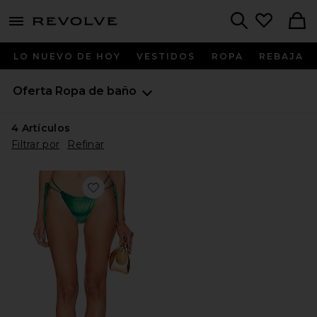
menu - shows more content
Revolve, Apparel & Fashion
Search
LO NUEVO DE HOY
VESTIDOS
ROPA
REBAJA
Oferta
Ropa de baño
4
Artículos
Filtrar por
Refinar
Favorite BRAGUITA BIKINI LULA