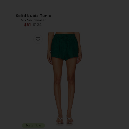
Solid Nubia Tunic
Vix Swimwear
Previous price:
$81
$124
Favorite x REVOLVE Rio Short
Sostenible