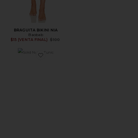
BRAGUITA BIKINI NIA
Baobab
Previous price:
$15 (VENTA FINAL)
$100
Favorite Solid Nubia Tunic