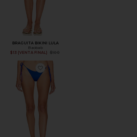
BRAGUITA BIKINI LULA
Baobab
Previous price:
$13 (VENTA FINAL)
$100
Favorite BRAGUITA BIKINI NIA