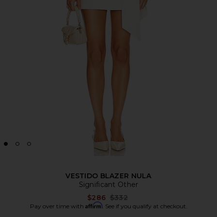
VESTIDO BLAZER NULA
Significant Other
Previous price:
$286
$332
Affirm
Pay over time with
. See if you qualify at checkout.