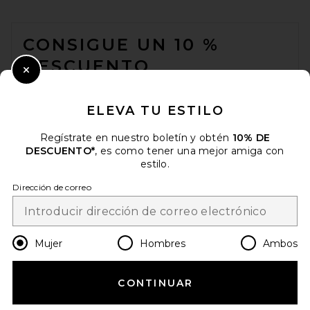
FOOTER
CONSIGUE UN 10 %
DESCUENTO
Close Modal
Cuando se suscribe a nuestro boletín enviando su correo
electrónico. Puede retirarse en cualquier momento.
política de
ELEVA TU ESTILO
privacidad
Regístrate en nuestro boletín y obtén
10% DE
Email Address
DESCUENTO*
, es como tener una mejor amiga con
estilo.
Sign Up
Dirección de correo
es
USD
Change Country Regions Preferences
Mujer
Hombres
Ambos
CONTINUAR
¡AYÚDANOS A MEJORAR!
Haz una breve encuesta sobre la visita de hoy.
¡Vamos!