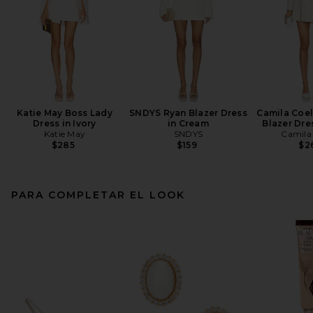
Katie May Boss Lady
SNDYS Ryan Blazer Dress
Camila Coe
Dress in Ivory
in Cream
Blazer Dre
Katie May
SNDYS
Camila
$285
$159
$2
PARA COMPLETAR EL LOOK