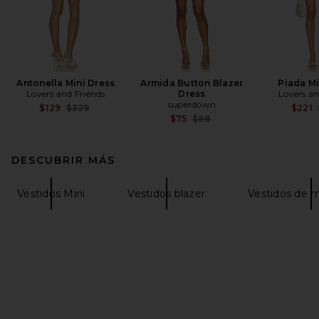
Antonella Mini Dress
Armida Button Blazer
Piada Mi
Lovers and Friends
Dress
Lovers an
superdown
Previous price:
$129
$329
$221
Previous price:
$75
$88
DESCUBRIR MÁS
Vestidos Mini
Vestidos blazer
Vestidos de 