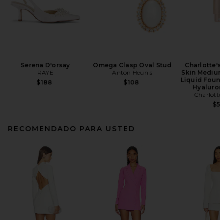
Serena D'orsay
Omega Clasp Oval Stud
Charlotte'
RAYE
Anton Heunis
Skin Mediu
Liquid Foun
$188
$108
Hyaluro
Charlott
$
RECOMENDADO PARA USTED