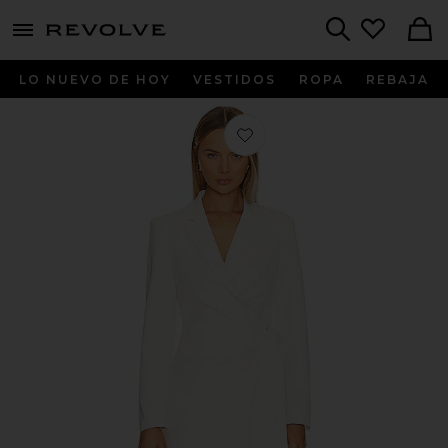
menu - shows more content
Revolve, Apparel & Fashion
Search
LO NUEVO DE HOY
VESTIDOS
ROPA
REBAJA
Favorito VESTIDO BLAZER NULA