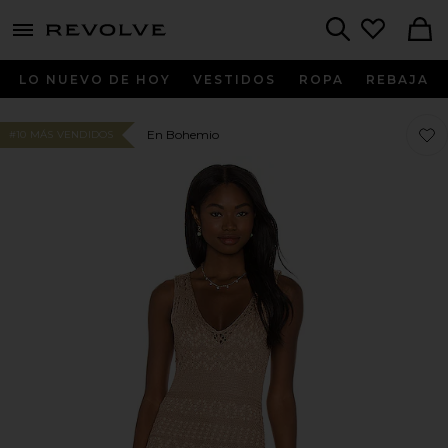
menu - shows more content
Revolve, Apparel & Fashion
Search
LO NUEVO DE HOY
VESTIDOS
ROPA
REBAJA
Favo
Favo
En Bohemio
#10 MÁS VENDIDOS