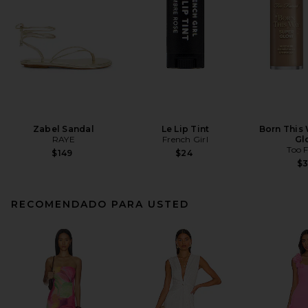
Zabel Sandal
Le Lip Tint
Born This
RAYE
French Girl
Gl
Too 
$149
$24
$
RECOMENDADO PARA USTED