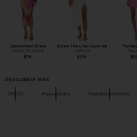
Jamila Maxi Dress
Down The Line Cover Up
Trompe
MORE TO COME
LSPACE
ELL
$78
$139
$2
DESCUBRIR MÁS
SNDYS
Maxivestidos
Vestidos bohemios