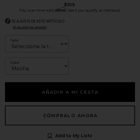
$105
Affirm
Pay over time with
. See if you qualify at checkout.
EL AJUSTE DE ESTE ARTÍCULO
el ajuste es exacto
Talla
Color
AÑADIR A MI CESTA
CÓMPRALO AHORA
Add to My Lists