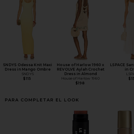
SNDYS Odessa Knit Maxi
House of Harlow 1960 x
LSPACE Sant
Dress in Mango Ombre
REVOLVE Aylah Crochet
in C
SNDYS
Dress in Almond
LSP
House of Harlow 1960
$115
$1
$198
PARA COMPLETAR EL LOOK