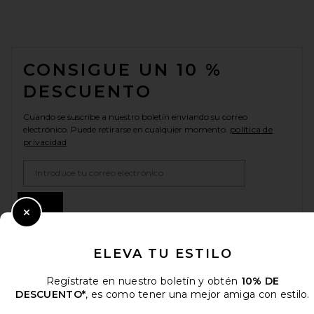
FOOTER
CONSIGUE UN 10 %
DESCUENTO
Cuando se suscribe a nuestro boletín enviando su correo
electrónico. Puede retirarse en cualquier momento.
política de
privacidad
Email Address
Sign Up
Close Modal
ELEVA TU ESTILO
es
USD
Change Country Regions Preferences
Regístrate en nuestro boletín y obtén
10% DE
DESCUENTO*
, es como tener una mejor amiga con estilo.