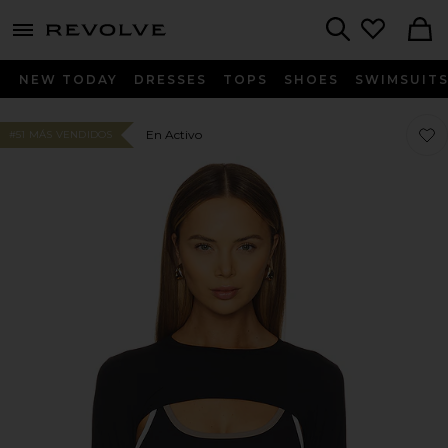
menu - shows more content
Revolve, Apparel & Fashion
Search
NEW TODAY
DRESSES
TOPS
SHOES
SWIMSUIT
Fav
Fav
En Activo
#51 MÁS VENDIDOS