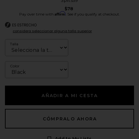
Splits59
$78
Affirm
Pay over time with
. See if you qualify at checkout.
ES ESTRECHO
considera seleccionar alguna talla superior
Talla
Color
AÑADIR A MI CESTA
CÓMPRALO AHORA
Add to My Lists