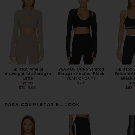
Splits59 Amelia
YEAR OF OURS Stretch
Splits59 
Airweight Lite Shrug in
Shrug in Heather Black
Double St
Latte
YEAR OF OURS
Black 
Splits59
Spli
$72
Previous price:
$74
$88
$63
PARA COMPLETAR EL LOOK