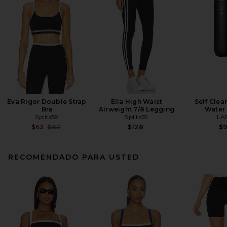
Eva Rigor Double Strap
Ella High Waist
Self Clea
Bra
Airweight 7/8 Legging
Water 
Splits59
Splits59
LA
Previous price:
$63
$82
$128
$
RECOMENDADO PARA USTED