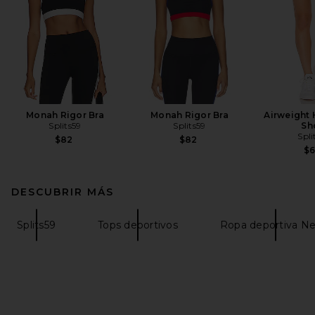
Monah Rigor Bra
Monah Rigor Bra
Airweight 
Splits59
Splits59
Sh
Spli
$82
$82
$
DESCUBRIR MÁS
Splits59
Tops deportivos
Ropa deportiva Ne