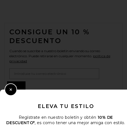
FOOTER
CONSIGUE UN 10 %
DESCUENTO
Cuando se suscribe a nuestro boletín enviando su correo
electrónico. Puede retirarse en cualquier momento.
política de
privacidad
Email Address
Sign Up
Close Modal
ELEVA TU ESTILO
es
USD
Change Country Regions Preferences
Regístrate en nuestro boletín y obtén
10% DE
DESCUENTO*
, es como tener una mejor amiga con estilo.