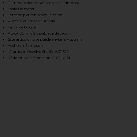
Parte superior de rafia con suela sintética
Estilo De meter
Forro de piel con plantilla de piel.
HARE FROLIC SANDAL IN NATURAL RAFFIA ON FACE
HARE FROLIC SANDAL IN NATURAL RAFFIA ON TWIT
HARE FROLIC SANDAL IN NATURAL RAFFIA ON PINTE
Puntera cuadrada curvada
Tacón de bloque
Aprox 65mm/ 2.5 pulgada de tacón
Este artículo no se puede enviar a Australia
Hecho en Cambodia
Nº artículo Revolve SMAD-WZ1679
Nº de estilo del fabricante FROL01S1