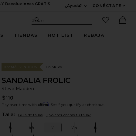
s Y Devoluciones GRATIS
¿Ayuda?
CONÉCTATE
Expandir Para Informac
Sitio de búsqueda
artículos fav
Buscar
Ther
ES
TIENDAS
HOT LIST
REBAJA
En Mules
#32 MÁS VENDIDOS
SANDALIA FROLIC
St
bran
Steve Madden
$110
Affirm
Pay over time with
. See if you qualify at checkout.
Plea
Talla:
Guía de tallas
¿No encuentras tu talla?
6
6.5
7
7.5
8
Size:
Size:
Size:
Size:
Size: