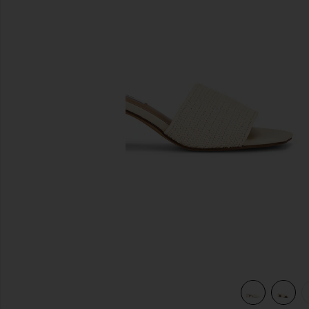
diapositivas anteriores
view 5 of 5 SANDALIA FROLIC in Natural Raffia