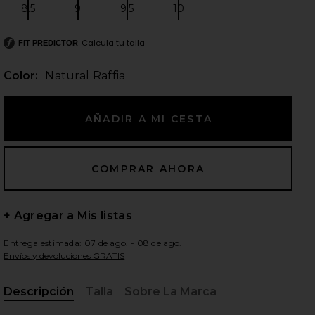
8.5
9
9.5
10
Size:
Size:
Size:
Size:
Calcula tu talla
FIT PREDICTOR
ientes diapositivas
Color:
Natural Raffia
+ Agregar a Mis listas
Entrega estimada: 07 de ago. - 08 de ago.
Envíos y devoluciones GRATIS
iew 2 of 5 SANDALIA FROLIC in Natural Raffia
view
Descripción
Talla
Sobre La Marca
, Cu