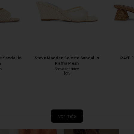
e Sandal in
Steve Madden Seleste Sandal in
RAYE J
a
Raffia Mesh
n
Steve Madden
$99
ver más