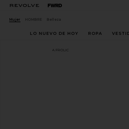
Mujer
HOMBRE
Belleza
LO NUEVO DE HOY
ROPA
VESTI
Steve Madden
SANDALIA FROLIC
favoritoSteve Madden Frolic Sandal in Natural Raffia