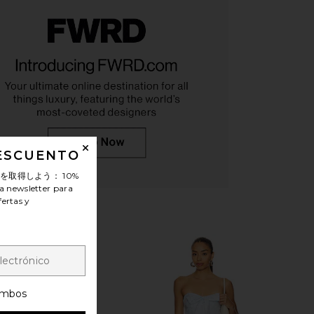
en Seleste Sandal in
Seychelles Adapt 3 Sandal in
DESCUENTO
Zebra
Natural
Steve Madden
Seychelles
ンを取得しよう：
10%
$100
$89
a newsletter para
fertas y
mbos