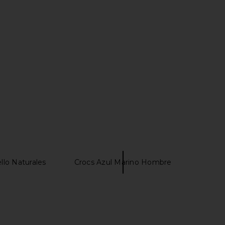
dden Riyan Dress in
MORE TO COME Neve Mini Dress in
Natural
Black Stripe
Steve Madden
MORE TO COME
$109
$82
llo Naturales
Crocs Azul Marino Hombre