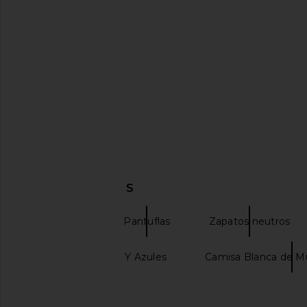
Sam Edelman Waylon Heel in
For Love & Lemons Sc
Cyprus Tan
Gingham Mini Dres
Sam Edelman
For Love & Le
$140
$198
DESCUBRIR MÁS
Sandalias
Pantuflas
Zapatos neutros
Adidas Marrones Y Azules
Camisa Blanca de Mu