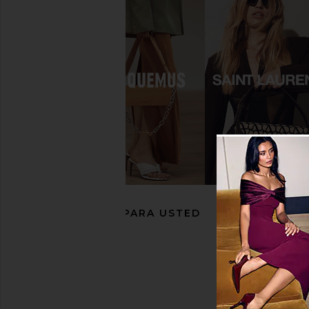
RAYE Selene Sandal in Raffia
RAYE Julie Heel i
RAYE
RAYE
$169
$158
RECOMENDADO PARA USTED