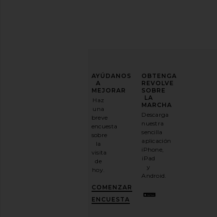
MEJORA
AYÚDANOS
OBTENGA
TU
A
REVOLVE
JUEGO
MEJORAR
SOBRE
DE
LA
Haz
MODA
MARCHA
Dolce Vita Daksie Sandal in Off
MAJORELLE Jameson Mi
una
Descarga
White
Pink
breve
Suscríbase
nuestra
Dolce Vita
MAJORELL
encuesta
a
$120
$229
sencilla
sobre
nuestro
aplicación
la
boletín
iPhone,
visita
por
iPad
de
correo
y
hoy.
electrónico
Android.
y
CONSIGUE
COMENZAR
UN
10%
ENCUESTA
DESCUENTO
.
Es