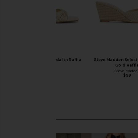
RAYE Nadeemah Sandal in Raffia
Steve Madden Selest
RAYE
Gold Raffi
$168
Steve Madde
$99