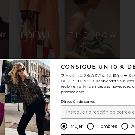
n White
RAYE Vivid Heel in White
Steve Madd
CONSIGUE UN 10 % 
RAYE
$138
ファッショニスタの皆さん！お得なクーポ
DE DESCUENTO
suscribiéndote a nuestr
recibir en primicia nuestras novedades, o
promociones.
Dirección de correo
Mujer
Hombres
A