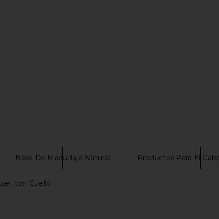
otch Bonnet
Steve Madden Hana Sandal in
Steve Ma
s in Blue
Cognac
mons
Steve Madden
$110
Base De Maquillaje Natural
Productos Para El Cabe
jer con Cuello