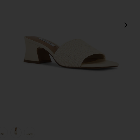
sigu
view 1 of 5 SANDALIA FROLIC in Natural Raffia
v