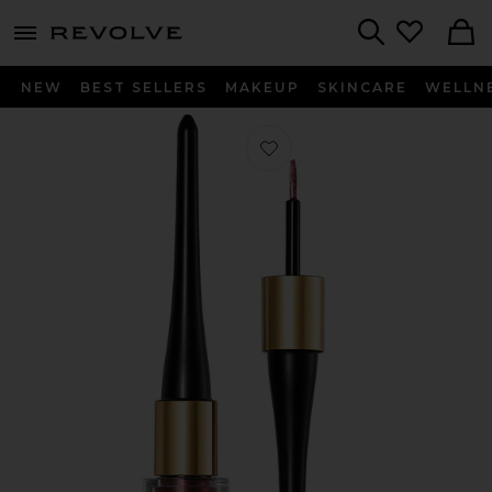
menu - shows more content
Revolve, Apparel & Fashion
Search
NEW
BEST SELLERS
MAKEUP
SKINCARE
WELLN
Favorito PERFILADOR DE OJOS ST