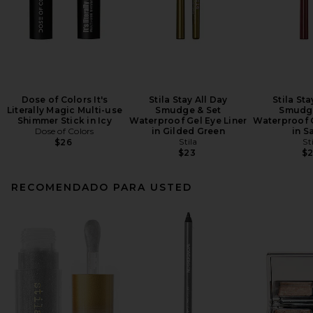
Dose of Colors It's
Stila Stay All Day
Stila Sta
Literally Magic Multi-use
Smudge & Set
Smudge
Shimmer Stick in Icy
Waterproof Gel Eye Liner
Waterproof G
Dose of Colors
in Gilded Green
in S
Stila
St
$26
$23
$
RECOMENDADO PARA USTED