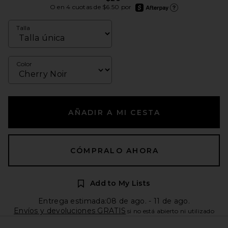
afterpay
O en 4 cuotas de $6.50 por
Más información de Afte
Talla
Color
AÑADIR A MI CESTA
CÓMPRALO AHORA
Add to My Lists
Entrega estimada:08 de ago. - 11 de ago.
Envíos y devoluciones GRATIS
si no está abierto ni utilizado