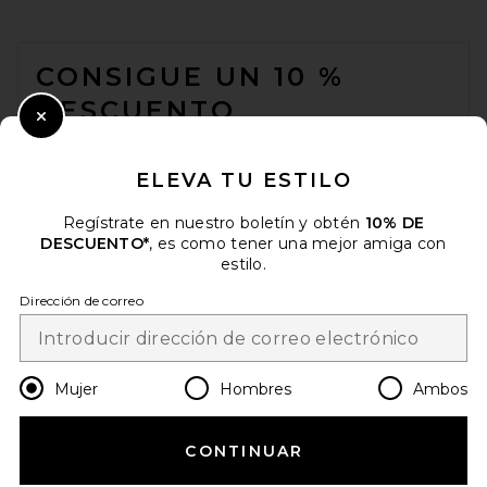
FOOTER
CONSIGUE UN 10 %
DESCUENTO
Close Modal
Cuando se suscribe a nuestro boletín enviando su correo
electrónico. Puede retirarse en cualquier momento.
política de
ELEVA TU ESTILO
privacidad
Regístrate en nuestro boletín y obtén
10% DE
Email Address
DESCUENTO*
, es como tener una mejor amiga con
estilo.
Sign Up
Dirección de correo
es
USD
Change Country Regions Preferences
Mujer
Hombres
Ambos
CONTINUAR
¡AYÚDANOS A MEJORAR!