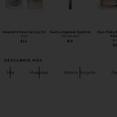
Heaven's Dew Gel Lip Oil
1440 Longwear Eyeliner
Duo Flaky
Stila
Wonderskin
Pal
Sar
$24
$18
$
DESCUBRIR MÁS
Stila
Maquillaje
Belleza Borgoña
Pa