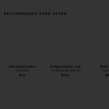
RECOMENDADO PARA USTED
Palisades Halter
Fringed Halter Top
Bare
LIONESS
Understated Leather
LIO
$49
$249
$