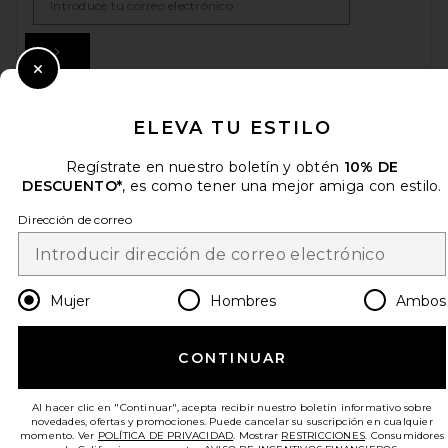
Sign Up
Close Modal
ELEVA TU ESTILO
es
USD
Change Country Regions Preferences
Regístrate en nuestro boletín y obtén
10% DE
DESCUENTO*
, es como tener una mejor amiga con estilo.
¡AYÚDANOS A MEJORAR!
Dirección de correo
Haz una breve encuesta sobre la visita de hoy.
¡Vamos!
Mujer
Hombres
Ambos
ATENCIÓN AL CLIENTE
CONTINUAR
© EMINENT, INC. (UNA EMPRESA DEL GRUPO REVOLVE). SE RESERVA TODOS
LOS DERECHOS.
Al hacer clic en "Continuar", acepta recibir nuestro boletín informativo sobre
novedades, ofertas y promociones. Puede cancelar su suscripción en cualquier
momento. Ver
POLÍTICA DE PRIVACIDAD
. Mostrar
RESTRICCIONES
. Consumidores