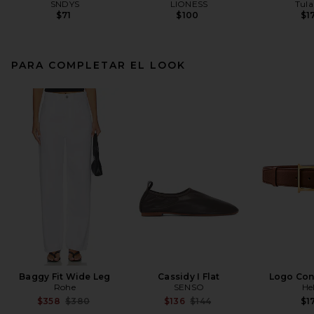
SNDYS
LIONESS
Tula
$71
$100
$1
PARA COMPLETAR EL LOOK
Baggy Fit Wide Leg
Cassidy I Flat
Logo Cont
Rohe
SENSO
He
Previous price:
Previous price:
$358
$380
$136
$144
$1