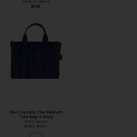
Veronica Beard
$595
Marc Jacobs The Medium
Tote Bag in Navy
Marc Jacobs
Precio anterior:
$383
$450