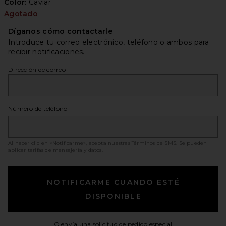
Color:
Caviar
Agotado
Díganos cómo contactarle
Introduce tu correo electrónico, teléfono o ambos para
recibir notificaciones.
Dirección de correo
Número de teléfono
Al hacer clic en «Notificarme», acepta nuestras
Términos de SMS
. Se pueden
aplicar tarifas de mensajería y datos.
NOTIFICARME CUANDO ESTÉ
DISPONIBLE
Opens in a moda
O envía una solicitud de pedido especial