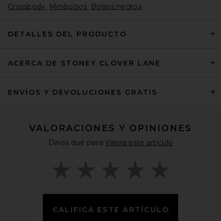
Crossbody
Minibolsos
Bolsos negros
DETALLES DEL PRODUCTO
ACERCA DE STONEY CLOVER LANE
Stoney Clover Lane Leather
Fairport Shoulder Bag in
Maple
Stoney Clover Lane
ENVÍOS Y DEVOLUCIONES GRATIS
Precio anterior:
$134
$268
VALORACIONES Y OPINIONES
Dinos qué pasa
Valora este artículo
CALIFICA ESTE ARTÍCULO