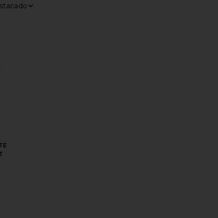
ar por
trar
DOWN MUSCLE GEL
O POWER WASH
HAMPÚ EN SECO DRY SHAMPOO
favoritoDESODORANTE DEODORANT
TE
T