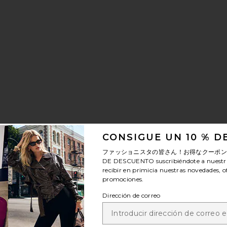
 ANTI-CHAFE STICK
PORAL BODY LOTION
CEITE CORPORAL CANDLE TO BODYOIL
CONSIGUE UN 10 % 
ファッショニスタの皆さん！お得なクーポ
DE DESCUENTO
suscribiéndote a nuestr
recibir en primicia nuestras novedades, o
promociones.
Dirección de correo