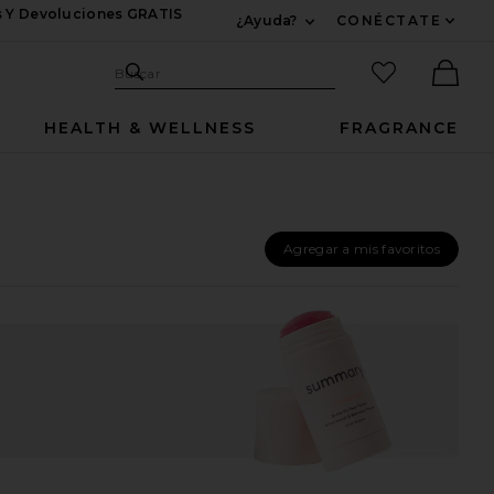
s Y Devoluciones GRATIS
¿Ayuda?
CONÉCTATE
Expandir Para Informac
Sitio de búsqueda
artículos fav
Buscar
Ther
HEALTH & WELLNESS
FRAGRANCE
Agregar a mis favoritos