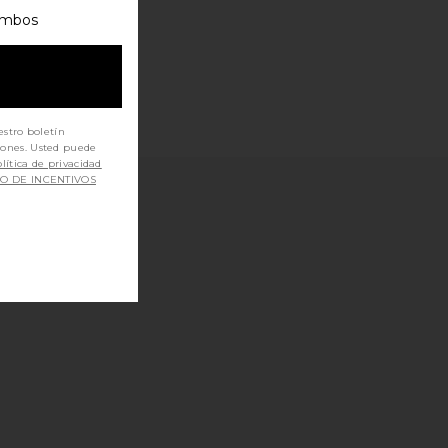
mbos
estro boletín
iones. Usted puede
lítica de privacidad
SO DE INCENTIVOS