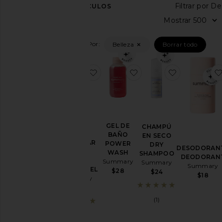
Filtr
7
ARTÍCULOS
Categoría
Mos
Accesorios
Filtrado Por:
Belleza
Borrar todo
Ropa
deportiva
Belleza
favoritoGEL MUSCULAR COOL 
favoritoGEL DE BAÑ
favoritoC
Página
de
inicio
GEL DE
CHAMPÚ
Precio
GEL
BAÑO
EN SECO
MUSCULAR
POWER
DRY
DESODORAN
COOL
WASH
SHAMPOO
DEODORAN
DOWN
Summary
Summary
Summary
MUSCLE GEL
$28
$24
$18
Summary
$28
(1)
(1)