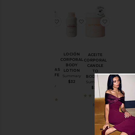
favoritoBARRA ANTI-ROZADURAS
favoritoLOCIÓN COR
favoritoA
LOCIÓN
ACEITE
BARRA
CORPORAL
CORPORAL
ANTI-
BODY
CANDLE
ROZADURAS
LOTION
TO
ANTI-CHAFE
Summary
BODYOIL
STICK
$32
Summary
Summary
$28
$14
(4)
(1)