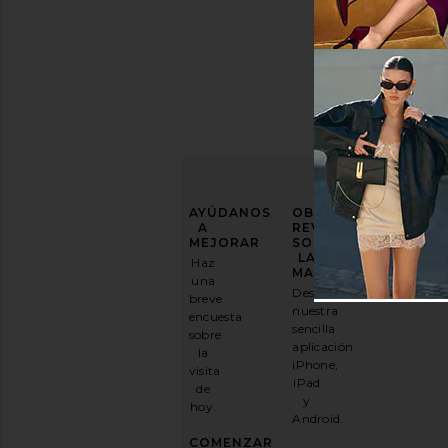
MEJORA
AYÚDANOS
OBTENGA
TU
A
REVOLVE
JUEGO
MEJORAR
SOBRE
DE
LA
Haz
MODA
MARCHA
una
Descarga
breve
Suscríbase
nuestra
encuesta
a
sencilla
sobre
nuestro
aplicación
la
boletín
iPhone,
visita
por
iPad
de
correo
y
hoy.
electrónico
Android.
y
CONSIGUE
COMENZAR
UN