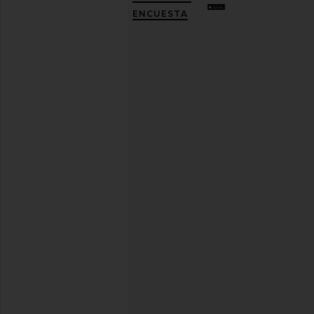
10%
ENCUESTA
DESCUENTO
.
Es
como
tener
una
mejor
amiga
con
estilo.
Puedes
cancelar
tu
suscripción
cuando
quieras.
Política
de
Privacidad
Dirección
de
correo
REGÍSTRATE