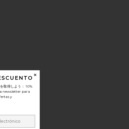
DESCUENTO
ンを取得しよう：
10%
a newsletter para
fertas y