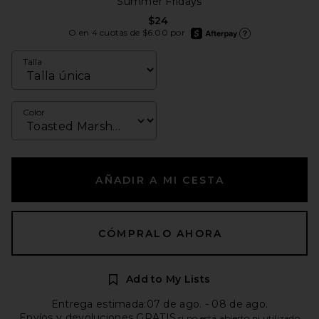
Summer Fridays
$24
afterpay
O en 4 cuotas de $6.00 por
Más información de Afte
Talla
Color
AÑADIR A MI CESTA
CÓMPRALO AHORA
Add to My Lists
Entrega estimada:07 de ago. - 08 de ago.
Envíos y devoluciones GRATIS
si no está abierto ni utilizado