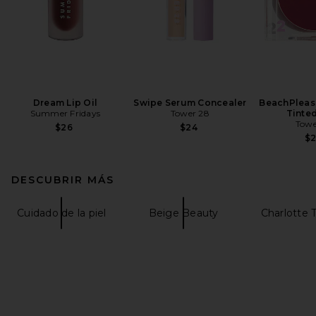
Dream Lip Oil
Swipe Serum Concealer
BeachPleas
Summer Fridays
Tower 28
Tinte
Towe
$26
$24
$
DESCUBRIR MÁS
Cuidado de la piel
Beige Beauty
Charlotte T