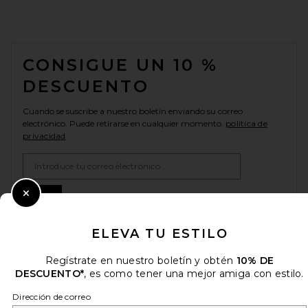
FOOTER
CONSIGUE UN 10 %
DESCUENTO
Cuando se suscribe a nuestro boletín enviando su correo
electrónico. Puede retirarse en cualquier momento.
política de
privacidad
Email Address
Sign Up
Close Modal
ELEVA TU ESTILO
es
USD
Regístrate en nuestro boletín y obtén
10% DE
Change Country Regions Preferences
DESCUENTO*
, es como tener una mejor amiga con estilo.
Dirección de correo