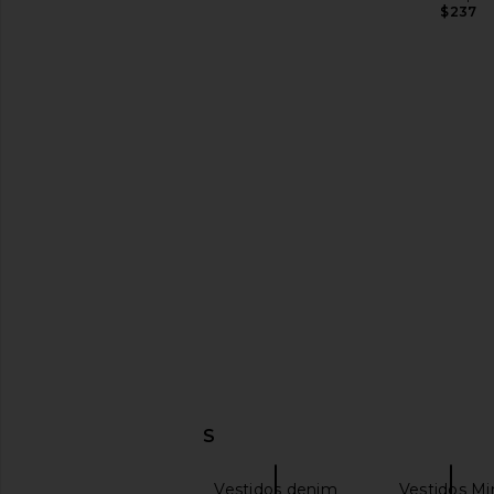
$237
LEVI'S Short Sleeve Logan Western
Free People In This 
Dress in Blasted Stone
Slip Dress in 
LEVI'S
Free People
$118
$77
$90
Previous price:
DESCUBRIR MÁS
superdown
Vestidos denim
Vestidos Mi