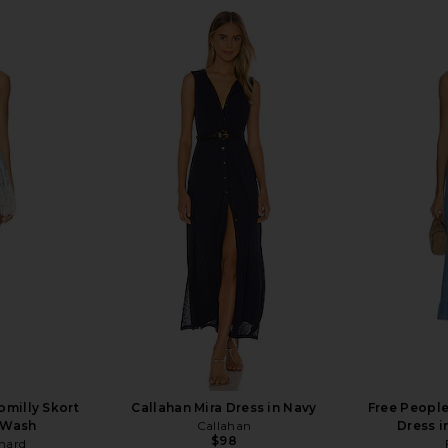
ini Dress in
Bardot Triple Frill Dress in Pink
Nakedvice 
Gardenia
Bardot
$139
milly Skort
Callahan Mira Dress in Navy
Free People
 Wash
Callahan
Dress i
$98
hard