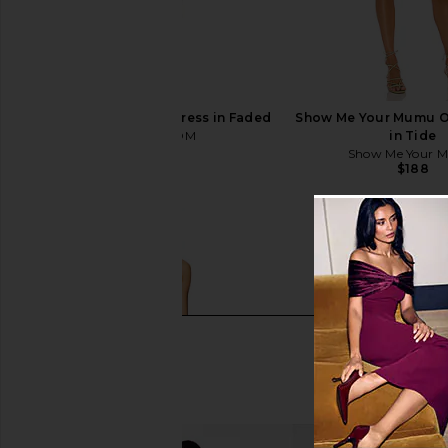
HEARTLOOM Felina Dress in Faded
Show Me Your Mumu O
HEARTLOOM
in Tide
$139
Show Me Your 
$188