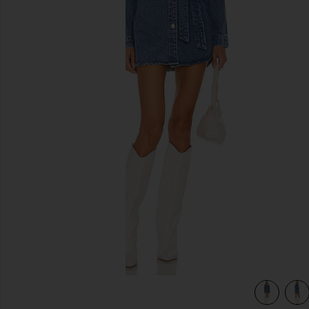
diapositivas anteriores
view 3 of 3 VESTIDO KELSIE in Denim