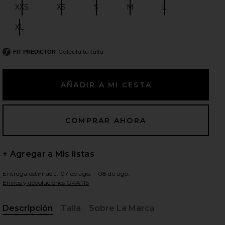
XXS
XS
S
M
L
Size:
Size:
Size:
Size:
Size:
XL
Size:
ientes diapositivas
Calcula tu talla
FIT PREDICTOR
+ Agregar a Mis listas
Entrega estimada: 07 de ago. - 08 de ago.
Envíos y devoluciones GRATIS
iew 2 of 3 VESTIDO KELSIE in Denim
view
Descripción
Talla
Sobre La Marca
, Cu