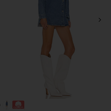
sigu
view 1 of 3 VESTIDO KELSIE in Denim
v