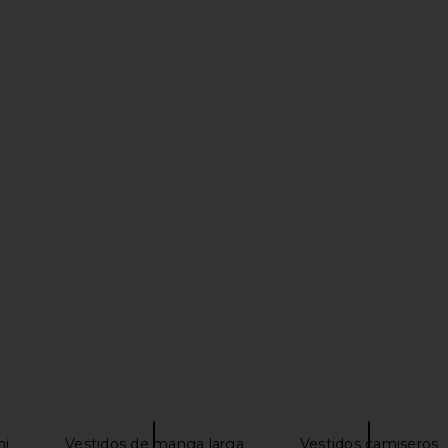
Groove Mini
LIONESS Stars Align Midi Dress in
LIONESS Kenn
Tofu
Honey Check
LIONESS
$100
ni
Vestidos de manga larga
Vestidos camiseros