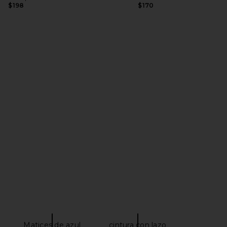
$198
$170
y Maxi Dress in Indigo
ELLIATT Astrid Dress in Multi
LIONESS
ELLIATT
$251
$94
$100
Previous price:
Matices de azul
cintura con lazo