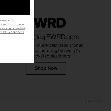
estro boletín
iones. Usted puede
lítica de privacidad
ur Mumu Sierra Fringe
Show Me Your Mumu Corset Mini
SO DE INCENTIVOS
t in Blue Indigo
Dress in Misty Morning
w Me Your Mumu
Show Me Your Mumu
$228
$158