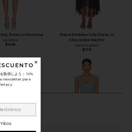
Wiley Dress in Montana
Steve Madden Vita Dress in
retrofete
Chocolate Martini
$448
Steve Madden
$109
DESCUENTO
ンを取得しよう：
10%
a newsletter para
fertas y
mbos