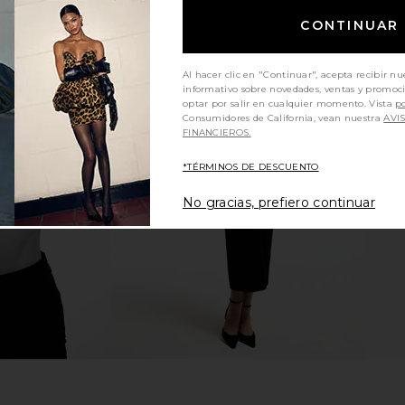
CONTINUAR
Al hacer clic en "Continuar", acepta recibir nu
informativo sobre novedades, ventas y promoc
optar por salir en cualquier momento. Vista
po
m Mini Dress
Steve Madden Dyanne Dress in
Show Me Yo
Consumidores de California, vean nuestra
AVI
Blue
Chloe Wash
Jacke
FINANCIEROS.
Steve Madden
Sho
$109
*TÉRMINOS DE DESCUENTO
No gracias, prefiero continuar