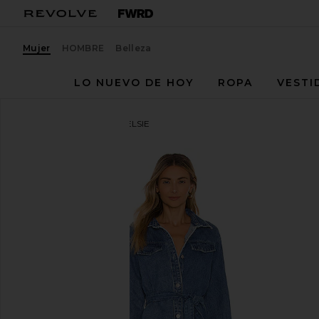
Mujer
HOMBRE
Belleza
LO NUEVO DE HOY
ROPA
VESTI
superdown
VESTIDO KELSIE
favoritosuperdown Kelsie Denim Dress in Denim