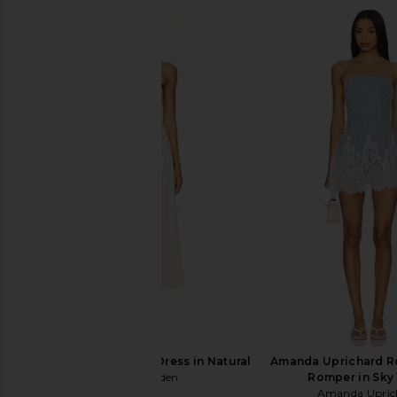
Show Me Your Mumu Steph Mini
LIONESS Stars Align M
Dress in Gloomy Blue
Onyx
Show Me Your Mumu
LIONESS
$79
$149
$158
Previous price:
Steve Madden Riyan Dress in Natural
Amanda Uprichard Ro
Steve Madden
Romper in Sky
$109
Amanda Upric