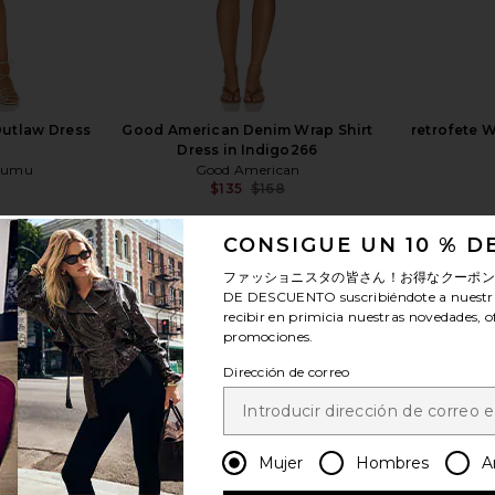
utlaw Dress
Good American Denim Wrap Shirt
retrofete 
Dress in Indigo266
Mumu
Good American
$135
$168
Previous price:
CONSIGUE UN 10 % 
ファッショニスタの皆さん！お得なクーポ
DE DESCUENTO
suscribiéndote a nuestr
recibir en primicia nuestras novedades, o
promociones.
ver más
Dirección de correo
Mujer
Hombres
A