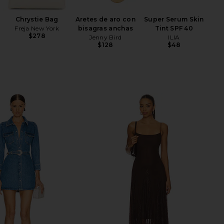
wi
Chrystie Bag
Aretes de aro con
Super Serum Skin
Ch
Freja New York
bisagras anchas
Tint SPF 40
$278
Jenny Bird
ILIA
$128
$48