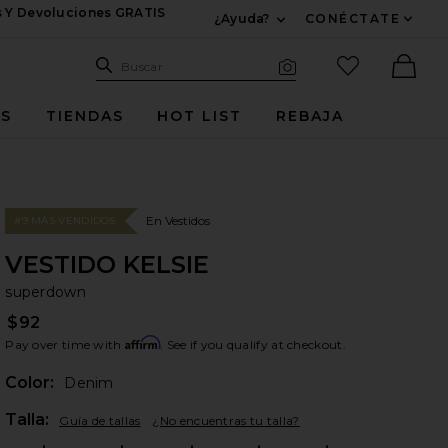
s Y Devoluciones GRATIS
¿Ayuda?
CONÉCTATE
Expandir Para Informac
Sitio de búsqueda
artículos fav
Buscar
Búsqueda visual
Ther
ES
TIENDAS
HOT LIST
REBAJA
En Vestidos
#9 MÁS VENDIDOS
VESTIDO KELSIE
su
bran
superdown
$92
Affirm
Pay over time with
. See if you qualify at checkout.
Color:
Denim
Plea
Talla:
Guía de tallas
¿No encuentras tu talla?