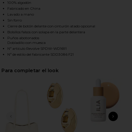
100% algodón
Fabricado en China
Lavado a mano
HARE KELSIE DENIM DRESS IN DENIM ON FACEBOOK 
HARE KELSIE DENIM DRESS IN DENIM ON TWITTER (
HARE KELSIE DENIM DRESS IN DENIM ON PINTEREST
Sin forro
Cierre de botón delante con cinturón atado opcional
Bolsillos falsos con solapa en la parte delantera
Puños abotonados
Dobladillo con muesca
Nº artículo Revolve SPDW-WD1691
Nº de estilo del fabricante SDD3086 F21
Para completar el look
DIAPOSITIVA ANTERIOR
SIGU
Unr
Gl