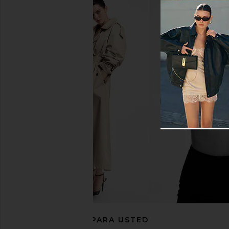
Show Me Your Mumu Fairfield Vest
Free People Trevi Deni
Dress in Gusty Blue
in Celestial 
Show Me Your Mumu
Free People
$158
$108
RECOMENDADO PARA USTED