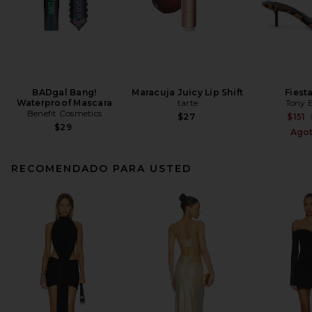
BADgal Bang!
Maracuja Juicy Lip Shift
Fiest
Waterproof Mascara
tarte
Tony 
Benefit Cosmetics
$27
$151
$29
Ago
RECOMENDADO PARA USTED