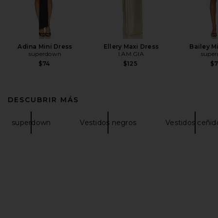
Adina Mini Dress
Ellery Maxi Dress
Bailey M
superdown
I.AM.GIA
supe
$74
$125
$
DESCUBRIR MÁS
superdown
Vestidos negros
Vestidos ceñid