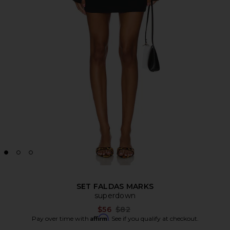
SET FALDAS MARKS
superdown
Previous price:
$56
$82
Affirm
Pay over time with
. See if you qualify at checkout.