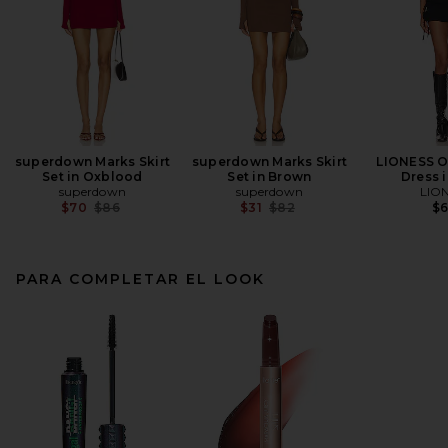
superdown Marks Skirt
superdown Marks Skirt
LIONESS Or
Set in Oxblood
Set in Brown
Dress 
superdown
superdown
LIO
Previous price:
Previous price:
$70
$86
$31
$82
$
PARA COMPLETAR EL LOOK