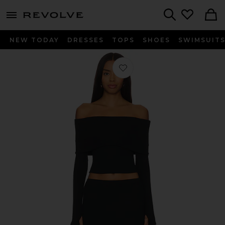
menu - shows more content
Revolve, Apparel & Fashion
Search
NEW TODAY
DRESSES
TOPS
SHOES
SWIMSUIT
Favorito SET FALDAS MARKS