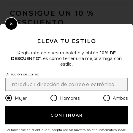
FOOTER
CONSIGUE UN 10 %
DESCUENTO
Close Modal
Cuando se suscribe a nuestro boletín enviando su correo
electrónico. Puede retirarse en cualquier momento.
política de
ELEVA TU ESTILO
privacidad
Regístrate en nuestro boletín y obtén
10% DE
Email Address
DESCUENTO*
, es como tener una mejor amiga con
estilo.
Sign Up
Dirección de correo
es
USD
Change Country Regions Preferences
Mujer
Hombres
Ambos
CONTINUAR
¡AYÚDANOS A MEJORAR!
Haz una breve encuesta sobre la visita de hoy.
¡Vamos!
Al hacer clic en "Continuar", acepta recibir nuestro boletín informativo sobre