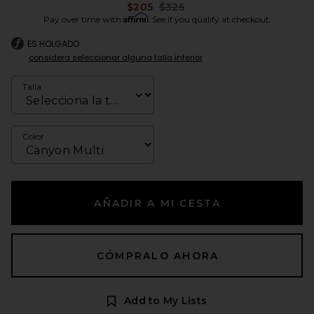
Previous price:
$205
$325
Affirm
Pay over time with
. See if you qualify at checkout.
ES HOLGADO
considera seleccionar alguna talla inferior
Talla
Color
AÑADIR A MI CESTA
CÓMPRALO AHORA
Add to My Lists