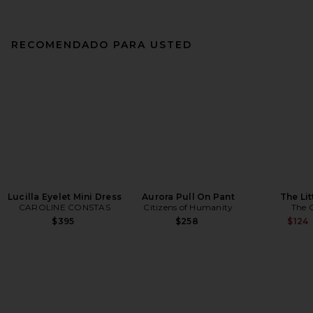
RECOMENDADO PARA USTED
Lucilla Eyelet Mini Dress
Aurora Pull On Pant
The Lit
CAROLINE CONSTAS
Citizens of Humanity
The 
$395
$258
$124