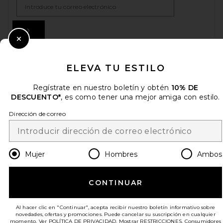
Email Address
Sign Up
Close Modal
ELEVA TU ESTILO
es
USD
Change Country Regions Preferences
Regístrate en nuestro boletín y obtén
10% DE
DESCUENTO*
, es como tener una mejor amiga con estilo.
¡AYÚDANOS A MEJORAR!
Dirección de correo
Haz una breve encuesta sobre la visita de hoy.
¡Vamos!
Mujer
Hombres
Ambos
ATENCIÓN AL CLIENTE
CONTINUAR
© EMINENT, INC. (UNA EMPRESA DEL GRUPO REVOLVE). SE RESERVA TODOS
LOS DERECHOS.
Al hacer clic en "Continuar", acepta recibir nuestro boletín informativo sobre
novedades, ofertas y promociones. Puede cancelar su suscripción en cualquier
momento. Ver
POLÍTICA DE PRIVACIDAD
. Mostrar
RESTRICCIONES
. Consumidores