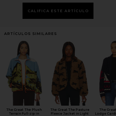
CALIFICA ESTE ARTÍCULO
ARTÍCULOS SIMILARES
The Great The Plush
The Great The Pasture
The Great
Terrain Full-zip in
Fleece Jacket in Light
Lodge Cardi