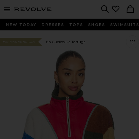
menu - shows more content
Revolve, Apparel & Fashion
Search
NEW TODAY
DRESSES
TOPS
SHOES
SWIMSUIT
Favo
Favo
En Cuellos De Tortuga
#59 MÁS VENDIDOS