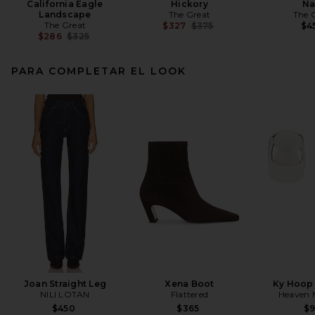
California Eagle
Hickory
Na
Landscape
The Great
The 
The Great
Previous price:
$327
$375
$4
Previous price:
$286
$325
PARA COMPLETAR EL LOOK
Joan Straight Leg
Xena Boot
Ky Hoop 
NILI LOTAN
Flattered
Heaven
$450
$365
$