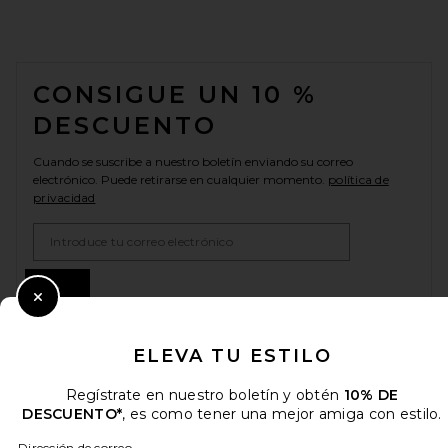
FOOTER
CONSIGUE UN 10 %
DESCUENTO
Cuando se suscribe a nuestro boletín enviando su correo
electrónico. Puede retirarse en cualquier momento.
política de
privacidad
Email Address
Sign Up
Close Modal
ELEVA TU ESTILO
es
USD
Change Country Regions Preferences
Regístrate en nuestro boletín y obtén
10% DE
DESCUENTO*
, es como tener una mejor amiga con estilo.
Dirección de correo