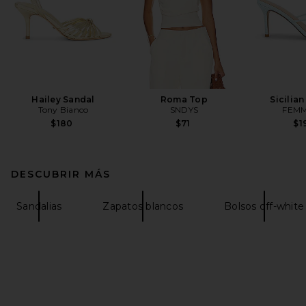
Hailey Sandal
Roma Top
Sicilian
Tony Bianco
SNDYS
FEMM
$180
$71
$1
DESCUBRIR MÁS
Sandalias
Zapatos blancos
Bolsos off-white