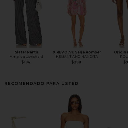
Slater Pants
X REVOLVE Sage Romper
Origina
Amanda Uprichard
HEMANT AND NANDITA
ROL
$194
$298
$
RECOMENDADO PARA USTED