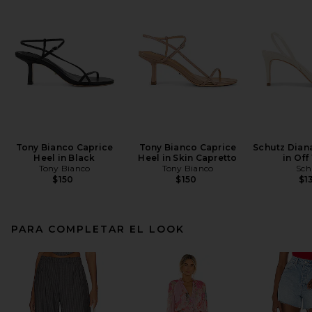
Tony Bianco Caprice
Tony Bianco Caprice
Schutz Dian
Heel in Black
Heel in Skin Capretto
in Off
Tony Bianco
Tony Bianco
Sch
$150
$150
$1
PARA COMPLETAR EL LOOK