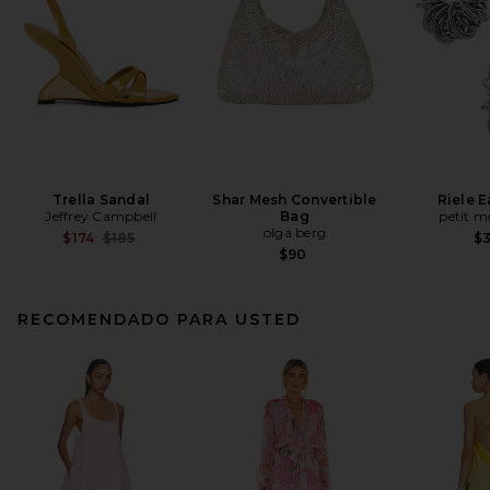
Trella Sandal
Shar Mesh Convertible
Riele E
Jeffrey Campbell
Bag
petit 
olga berg
Previous price:
$174
$185
$
$90
RECOMENDADO PARA USTED