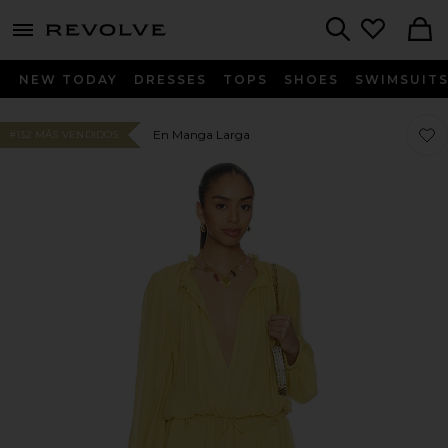
menu - shows more content
Revolve, Apparel & Fashion
Search
NEW TODAY
DRESSES
TOPS
SHOES
SWIMSUIT
Favo
Favo
En Manga Larga
#132 MÁS VENDIDOS