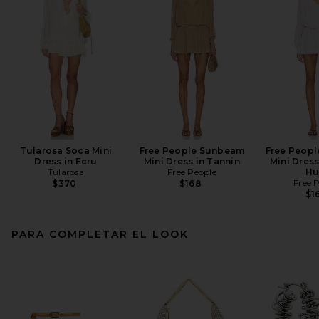
Tularosa Soca Mini
Free People Sunbeam
Free Peop
Dress in Ecru
Mini Dress in Tannin
Mini Dress
Tularosa
Free People
Hu
Free 
$370
$168
$1
PARA COMPLETAR EL LOOK