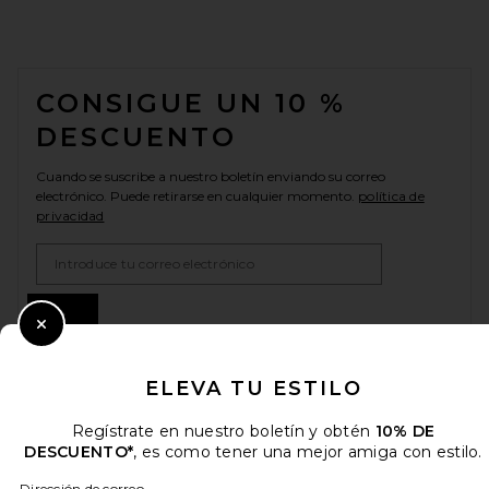
FOOTER
CONSIGUE UN 10 %
DESCUENTO
Cuando se suscribe a nuestro boletín enviando su correo
electrónico. Puede retirarse en cualquier momento.
política de
privacidad
Email Address
Sign Up
Close Modal
ELEVA TU ESTILO
es
USD
Change Country Regions Preferences
Regístrate en nuestro boletín y obtén
10% DE
DESCUENTO*
, es como tener una mejor amiga con estilo.
Dirección de correo