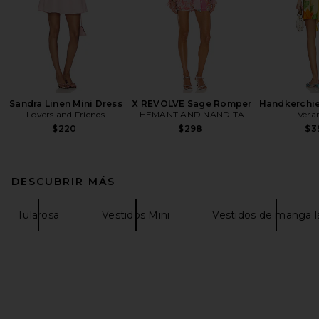
Sandra Linen Mini Dress
X REVOLVE Sage Romper
Handkerchie
Lovers and Friends
HEMANT AND NANDITA
Vera
$220
$298
$3
DESCUBRIR MÁS
Tularosa
Vestidos Mini
Vestidos de manga l