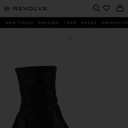
menu - shows more content
Revolve, Apparel & Fashion
Search
NEW TODAY
DRESSES
TOPS
SHOES
SWIMSUIT
Favorito BOTA GISELLE