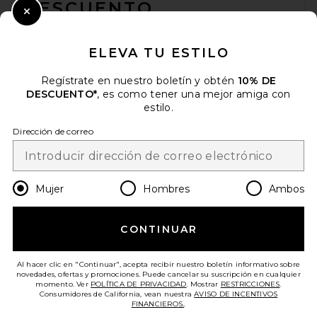
DESCUENTO
Close Modal
Cuando se suscribe a nuestro boletín enviando su correo
electrónico. Puede retirarse en cualquier momento.
política de
ELEVA TU ESTILO
privacidad
Regístrate en nuestro boletín y obtén
10% DE
Email Address
DESCUENTO*
, es como tener una mejor amiga con
estilo.
Sign Up
Dirección de correo
es
USD
Change Country Regions Preferences
Mujer
Hombres
Ambos
CONTINUAR
¡AYÚDANOS A MEJORAR!
Haz una breve encuesta sobre la visita de hoy.
¡Vamos!
Al hacer clic en "Continuar", acepta recibir nuestro boletín informativo sobre
novedades, ofertas y promociones. Puede cancelar su suscripción en cualquier
momento. Ver
POLÍTICA DE PRIVACIDAD
. Mostrar
RESTRICCIONES
.
Consumidores de California, vean nuestra
AVISO DE INCENTIVOS
ATENCIÓN AL CLIENTE
FINANCIEROS.
.