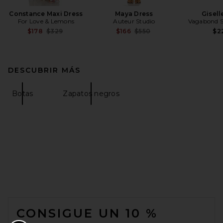
Constance Maxi Dress
Maya Dress
Gisell
For Love & Lemons
Auteur Studio
Vagabond 
Previous price:
Previous price:
$178
$329
$166
$550
$2
DESCUBRIR MÁS
Botas
Zapatos negros
FOOTER
CONSIGUE UN 10 %