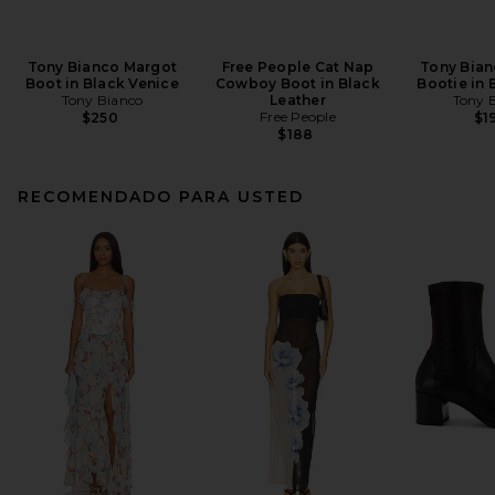
Tony Bianco Margot
Free People Cat Nap
Tony Bian
Boot in Black Venice
Cowboy Boot in Black
Bootie in 
Tony Bianco
Leather
Tony 
Free People
$250
$1
$188
RECOMENDADO PARA USTED