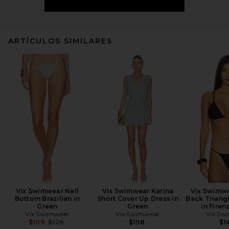
ARTÍCULOS SIMILARES
Vix Swimwear Nell
Vix Swimwear Karina
Vix Swimwe
Bottom Brazilian in
Short Cover Up Dress in
Back Triangl
Green
Green
in Firen
Vix Swimwear
Vix Swimwear
Vix Sw
Previous price:
$109
$128
$198
$1