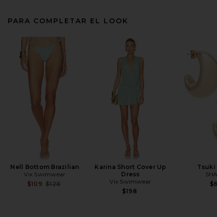
PARA COMPLETAR EL LOOK
Nell Bottom Brazilian
Karina Short Cover Up
Tsuki
Vix Swimwear
Dress
SHA
Vix Swimwear
Previous price:
$109
$128
$
$198