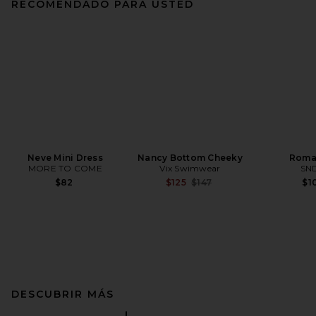
RECOMENDADO PARA USTED
Neve Mini Dress
Nancy Bottom Cheeky
Roma
MORE TO COME
Vix Swimwear
SN
Previous price:
$82
$125
$147
$1
DESCUBRIR MÁS