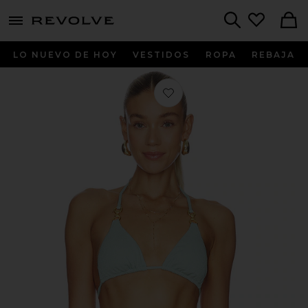
menu - shows more content
Revolve, Apparel & Fashion
Search
LO NUEVO DE HOY
VESTIDOS
ROPA
REBAJA
Favorito TOP BIKINI NELL