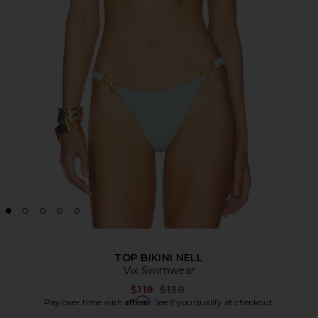
TOP BIKINI NELL
Vix Swimwear
Previous price:
$118
$138
Affirm
Pay over time with
. See if you qualify at checkout.