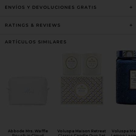
ENVÍOS Y DEVOLUCIONES GRATIS
RATINGS & REVIEWS
ARTÍCULOS SIMILARES
Abbode Mrs. Waffle
Voluspa Maison Retreat
Voluspa Me
Pouch in Cloud
Classic Candle Duo Set
Lemon Large