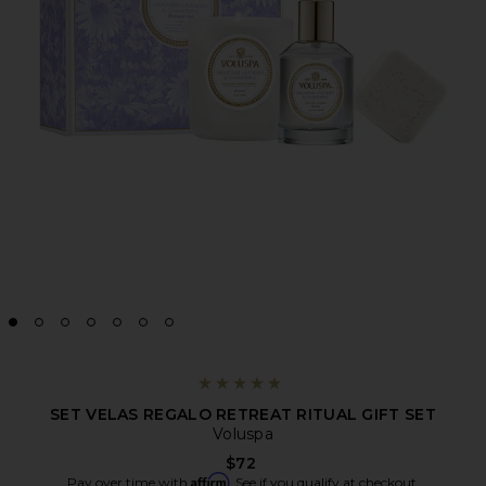
SET VELAS REGALO RETREAT RITUAL GIFT SET
Voluspa
$72
Affirm
Pay over time with
. See if you qualify at checkout.