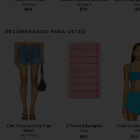
Abbode
Voluspa
Vol
$68
$70
$
RECOMENDADO PARA USTED
The Tomcat Kick Fray
2 Pound Bangles
Criss Cross
Short
bala
FO
MOTHER
$65
$59