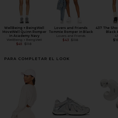
WellBeing + BeingWell
Lovers and Friends
437 The Shor
MoveWell Quinn Romper
Tommie Romper in Black
Black 
in Academy Navy
Lovers and Friends
4
WellBeing + BeingWell
Previous price:
$43
$118
$1
Previous price:
$45
$118
PARA COMPLETAR EL LOOK