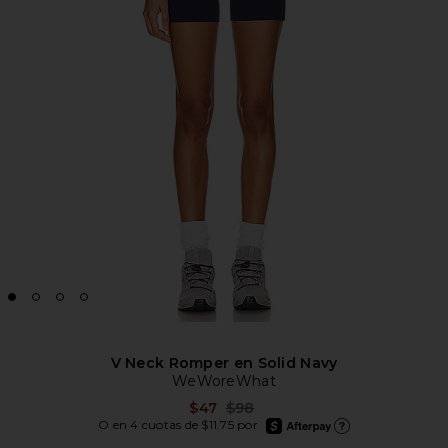
V Neck Romper en Solid Navy
WeWoreWhat
Previous price:
$47
$98
afterpay
O en 4 cuotas de $11.75 por
Más información de Afte