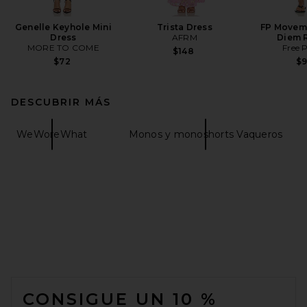
Genelle Keyhole Mini
Trista Dress
FP Movem
Dress
AFRM
Diem 
MORE TO COME
Free 
$148
$72
$
DESCUBRIR MÁS
WeWoreWhat
Monos y monoshorts Vaqueros
FOOTER
CONSIGUE UN 10 %