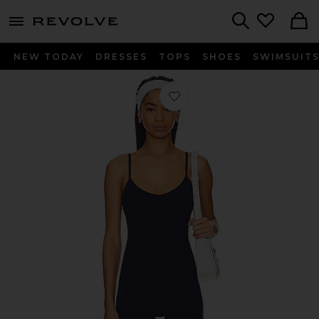
menu - shows more content
Revolve, Apparel & Fashion
Search
NEW TODAY
DRESSES
TOPS
SHOES
SWIMSUIT
Favorito V Neck Romper en Solid Na