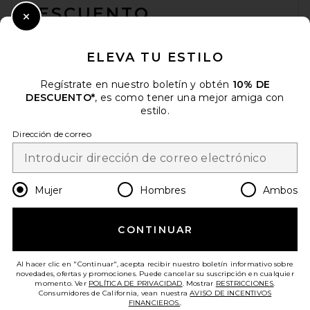
DESCUENTO
Close Modal
Cuando se suscribe a nuestro boletín enviando su correo
electrónico. Puede retirarse en cualquier momento.
política de
ELEVA TU ESTILO
privacidad
Regístrate en nuestro boletín y obtén
10% DE
Email Address
DESCUENTO*
, es como tener una mejor amiga con
estilo.
Sign Up
Dirección de correo
es
USD
Change Country Regions Preferences
Mujer
Hombres
Ambos
CONTINUAR
¡AYÚDANOS A MEJORAR!
Haz una breve encuesta sobre la visita de hoy.
¡Vamos!
Al hacer clic en "Continuar", acepta recibir nuestro boletín informativo sobre
novedades, ofertas y promociones. Puede cancelar su suscripción en cualquier
momento. Ver
POLÍTICA DE PRIVACIDAD
. Mostrar
RESTRICCIONES
.
Consumidores de California, vean nuestra
AVISO DE INCENTIVOS
ATENCIÓN AL CLIENTE
FINANCIEROS.
.