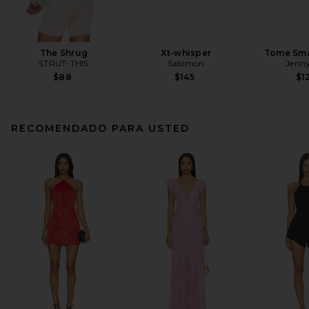
The Shrug
Xt-whisper
Tome Sma
STRUT-THIS
Salomon
Jenny
$88
$145
$1
RECOMENDADO PARA USTED