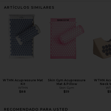
ARTÍCULOS SIMILARES
WTHN Acupressure Mat
Skin Gym Acupressure
WTHN Acu
Kit
Mat & Pillow
Neck 
WTHN
Skin Gym
WT
$88
$59
$
RECOMENDADO PARA USTED