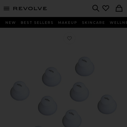
menu - shows more content
Revolve, Apparel & Fashion
Search
NEW
BEST SELLERS
MAKEUP
SKINCARE
WELLN
Favorito KIT DE VENTOSAS CORP