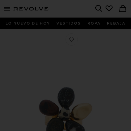
menu - shows more content
Revolve, Apparel & Fashion
Search
LO NUEVO DE HOY
VESTIDOS
ROPA
REBAJA
Favorito BISUTERÍA NORMA