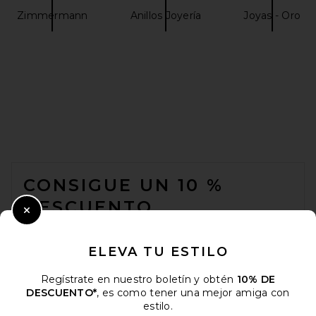
Zimmermann
Anillos Joyería
Joyas - Oro
FOOTER
CONSIGUE UN 10 %
DESCUENTO
Close Modal
Cuando se suscribe a nuestro boletín enviando su correo
electrónico. Puede retirarse en cualquier momento.
política de
ELEVA TU ESTILO
privacidad
Regístrate en nuestro boletín y obtén
10% DE
Email Address
DESCUENTO*
, es como tener una mejor amiga con
estilo.