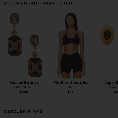
RECOMENDADO PARA USTED
Justine Earrings
The Bare Sports Bra
Caper E
Jennifer Behr
437
Casa 
$295
$75
$
DESCUBRIR MÁS