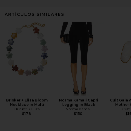
ARTÍCULOS SIMILARES
Brinker + Eliza Bloom
Norma Kamali Capri
Cult Gaia 
Necklace in Multi
Legging in Black
Mother 
Brinker + Eliza
Norma Kamali
Cult
$178
$150
$1