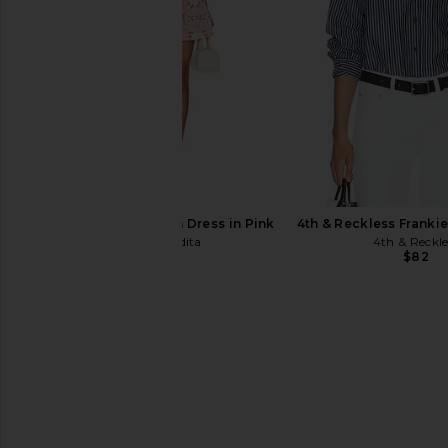
$12
Agua Bendita Logan Dress in Pink
4th & Reckless Frankie
Agua Bendita
4th & Reckle
$225
$82
437 The Square Tank in Navy
437 The Ballet Tank To
437
Creme
$90
437