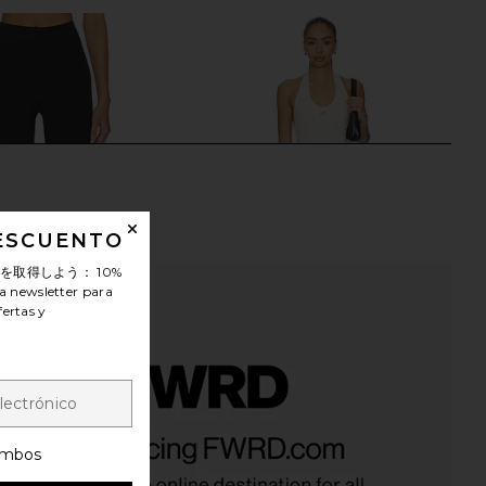
DESCUENTO
ンを取得しよう：
10%
a newsletter para
fertas y
eisure Pant in Black
437 x REVOLVE The Halter Onesie in
437
Cream
mbos
$95
437
$125