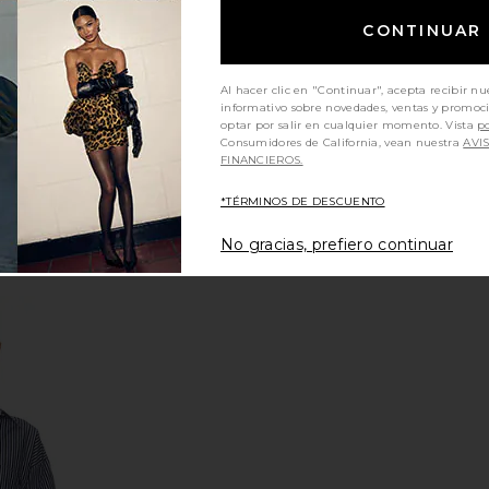
CONTINUAR
Al hacer clic en "Continuar", acepta recibir nu
informativo sobre novedades, ventas y promoc
optar por salir en cualquier momento. Vista
po
Consumidores de California, vean nuestra
AVI
FINANCIEROS.
*TÉRMINOS DE DESCUENTO
No gracias, prefiero continuar
Trust Me On
437 The Socks in Multi
AGOLDE Pa
Acid Spray
437
Sho
$35
y