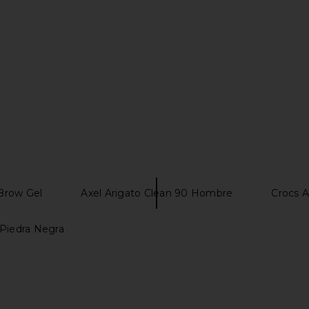
$158
 Brow Gel
Axel Arigato Clean 90 Hombre
Crocs 
 Piedra Negra
ure Faves
Abbode Out Of Office Martini Croc
AIRE Whirlpo