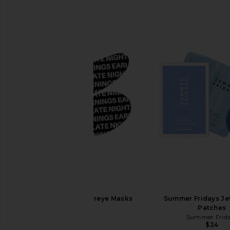
4AM Overtime Undereye Masks
Summer Fridays Je
4AM
Patches
$16
Summer Frid
$24