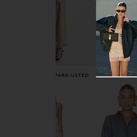
RECOMENDADO PARA USTED
437 The Halter Onesie in Black
Personal Day Travel 
437
This Hypochlorous 
$125
Personal Da