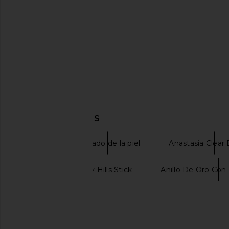
$90
DESCUBRIR MÁS
4AM
Cuidado de la piel
Anastasia Clear
Anastasia Beverly Hills Stick
Anillo De Oro Con
437 The Sculpt Shortie in Heather
REVOLVE Beauty Fut