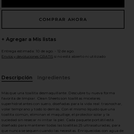
ientes diapositivas
+ Agregar a Mis listas
Entrega estimada: 10 de ago. - 12 de ago.
Envíos y devoluciones GRATIS
si no está abierto ni utilizado
Descripción
Ingredientes
Más que una toallita desmaquillante. Descubre tu nueva forma
favorita de limpiar. Clean Sheets son toallitas micelares
superhidratantes con suero, diseñadas para la vida real: trasnochar,
volar temprano y todo lo demás. Con el mismo líquido que una
toallita común, eliminan el maquillaje, el protector solar y la
suciedad sin resecar ni irritar la piel. Cada paquete portátil está
iew 2 of 6 TOALLITAS FACIALES CLEAN SHEETS in
view
diseñado para mantener todas las toallitas 25 ultrasaturadas, para
que nunca se sequen cuando las necesitas. Enriquecidas con agua de