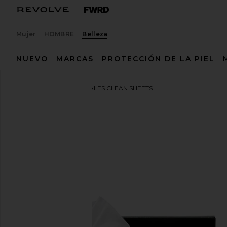
Mujer
HOMBRE
Belleza
NUEVO
MARCAS
PROTECCIÓN DE LA PIEL
4 AM
TOALLITAS FACIALES CLEAN SHEETS
favorito4AM Clean Sheets Micellar Cleansing Wipes