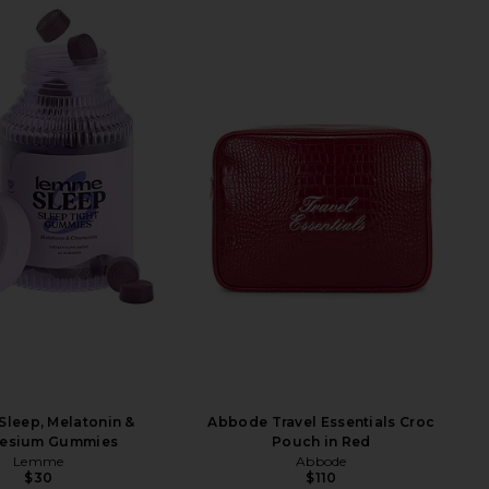
leep, Melatonin &
Abbode Travel Essentials Croc
esium Gummies
Pouch in Red
Lemme
Abbode
$30
$110