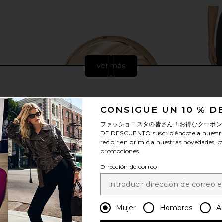
ver más
CONSIGUE UN 10 % 
ファッショニスタの皆さん！お得なクーポ
DE DESCUENTO
suscribiéndote a nuestr
recibir en primicia nuestras novedades, o
promociones.
Dirección de correo
Setting Mist
Kopari Sun Veil Illuminating
437 The L
F 50
Sunscreen SPF 30
Mujer
Hombres
A
Kopari
$48