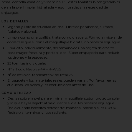
rosas, centella asiática y vitamina B5, estas toallitas biodegradables
dejan la piel limpia, hidratada y equilibrada, sin necesidad de
enjuague.
HARE CLEAN SHEETS MICELLAR CLEANSING WIPES O
HARE CLEAN SHEETS MICELLAR CLEANSING WIPES O
HARE CLEAN SHEETS MICELLAR CLEANSING WIPES O
LOS DETALLES
Vegano y libre de crueldad animal. Libre de parabenos, sulfatos,
ftalatos y alcohol.
Limpia como una toallita, trata como un suero. Fórmula micelar de
doble fase que elimina el maquillaje e hidrata, no necesita enjuague.
Envuelto individualmente, del tamaño de una tarjeta de crédito
para mayor frescura y portabilidad. Súper empapado para reducir
los tirones y la sequedad.
25 toallitas individuales
Nº artículo Revolve 4AMR-WU5
Nº de estilo del fabricante wipe-retail25
El paquete y los materiales reales pueden variar. Por favor, lee las
etiquetas, los avisos y las instrucciones antes del uso.
CÓMO UTILIZAR
Desliza sobre la piel para eliminar maquillaje, sudor, protector solar
y lo que hayas dejado atrás durante el día. No necesita enjuague.
Úsalo cuando necesites refrescarte: mañana, noche o a las 00:00.
Retíralo al terminar y luce radiante.