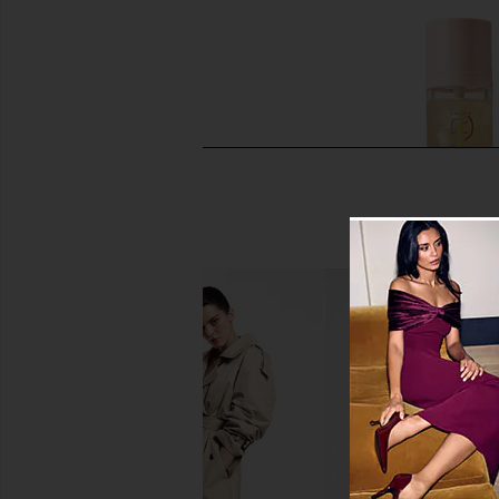
Sacheu Lip Liner STAY-N Peel Off
Kopari Sunglaze Sheer 
Lip Liner in Noohde
Sunscreen SP
Sacheu
Kopari
$14
$34