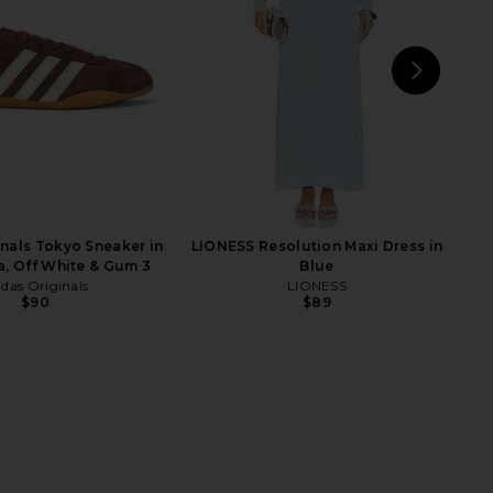
$158
$95
NEXT
LIO
inals Tokyo Sneaker in
LIONESS Resolution Maxi Dress in
ta, Off White & Gum 3
Blue
idas Originals
LIONESS
$90
$89
tudio Wrap in White
Summer Fridays ShadeDrops Broad
437
Spectrum SPF 50 Mineral Milk
$95
Sunscreen