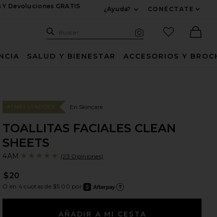
s Y Devoluciones GRATIS
¿Ayuda?
CONÉCTATE
Expandir Para Informac
Sitio de búsqueda
artículos fav
Buscar
Búsqueda visual
Ther
NCIA
SALUD Y BIENESTAR
ACCESORIOS Y BROC
En Skincare
#1 MÁS VENDIDOS
TOALLITAS FACIALES CLEAN
SHEETS
4
bran
4AM
(23 Opiniones)
$20
O en 4 cuotas de $5.00 por
after
Más i