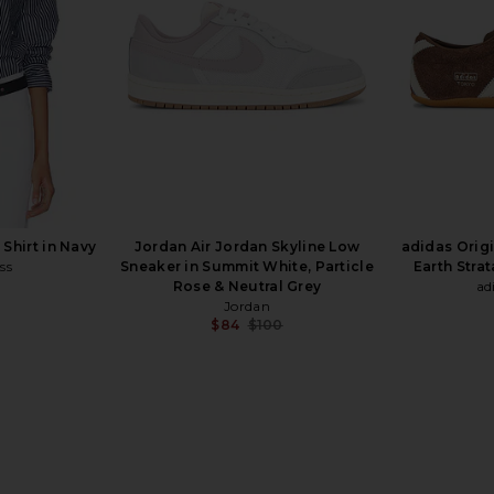
 Shirt in Navy
Jordan Air Jordan Skyline Low
adidas Orig
ss
Sneaker in Summit White, Particle
Earth Stra
Rose & Neutral Grey
ad
Jordan
$84
$100
Previous price:
p in Black &
AGOLDE Parker Long Short in
437 The S
Swapmeet
AGOLDE