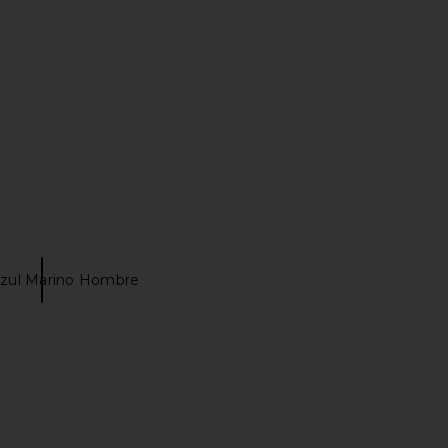
Summer Fridays
$38
Azul Marino Hombre
ol in Dark Tort & Khaki
437 The V Legging in Espresso