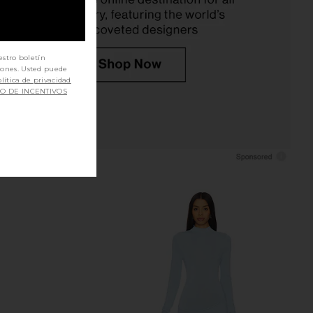
estro boletín
iones. Usted puede
lítica de privacidad
SO DE INCENTIVOS
rker Vintage Cut Off
437 The Perfect Capri Pants in
rt in Swapmeet
Cream
AGOLDE
437