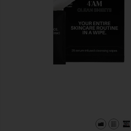
diapositivas anteriores
view 7 of 6 TOALLITAS FACIALES CLEAN SHEETS in