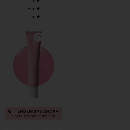
Favorite BÁLSAMO LABIAL LIP BUTTER BALM
¡TENDENCIAS AHORA!
9 vendidos recientemente