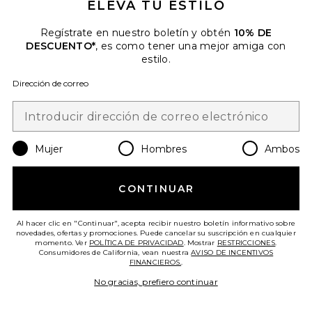
ELEVA TU ESTILO
Regístrate en nuestro boletín y obtén
10% DE
DESCUENTO*
, es como tener una mejor amiga con
estilo.
Dirección de correo
Mujer
Hombres
Ambos
DELINEADOR DE LABIOS LIP
LINER STAY-N DEEP BUNDLE
CONTINUAR
Sacheu
$35
Al hacer clic en "Continuar", acepta recibir nuestro boletín informativo sobre
novedades, ofertas y promociones. Puede cancelar su suscripción en cualquier
momento. Ver
POLÍTICA DE PRIVACIDAD
. Mostrar
RESTRICCIONES
.
Consumidores de California, vean nuestra
AVISO DE INCENTIVOS
FINANCIEROS.
.
No gracias, prefiero continuar