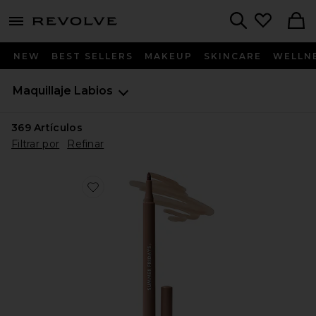
menu - shows more content
Revolve, Apparel & Fashion
Search
NEW
BEST SELLERS
MAKEUP
SKINCARE
WELLN
Maquillaje
Labios
369
Artículos
Filtrar por
Refinar
Favorite PINTALABIOS FLUSHED LIP STAIN