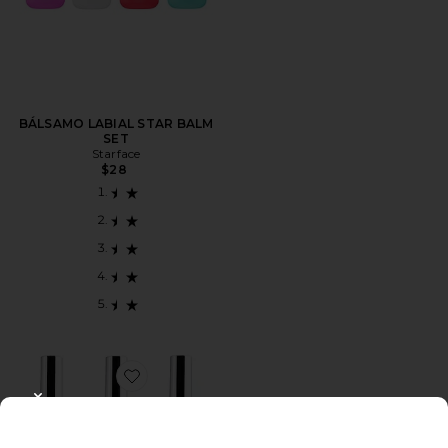
BÁLSAMO LABIAL STAR BALM
SET
Starface
$28
Favorite DELINEADOR DE LABIOS LIP LINER STAY-
CLOSE MODAL