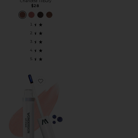
Charlotte Tilbury
$28
Favorite PINTALABIOS WONDER BLADING ALL-DAY L