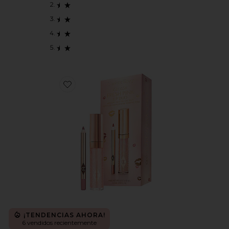
Favorite DÚO PARA LOS LABIOS GLOSSY FRESH PIN
¡TENDENCIAS AHORA!
6 vendidos recientemente