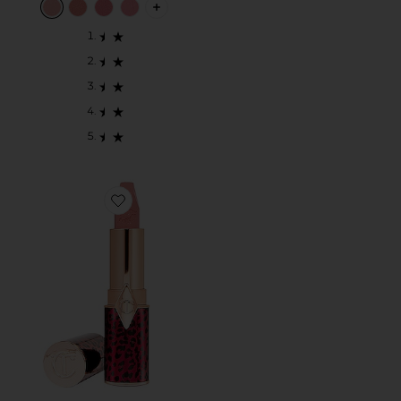
PLUS ICON TO SEE MORE OPTIONS F
Favorite BARRA LABIOS HOT LIPS 2