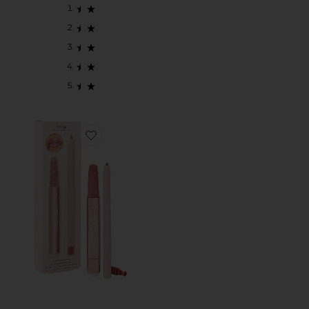
Favorite DÚO DE LABIOS Y DELINEADOR MARACUJA