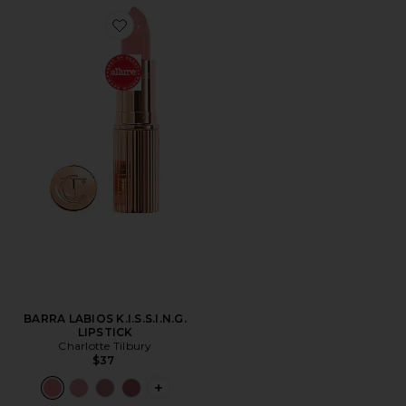
Favorite BARRA LABIOS K.I.S.S.I.N.G. LIPSTICK
BARRA LABIOS K.I.S.S.I.N.G.
LIPSTICK
Charlotte Tilbury
$37
PLUS ICON TO SEE MORE OPTIONS FOR