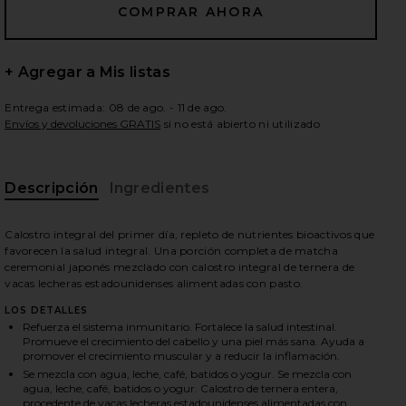
+ Agregar a Mis listas
ientes diapositivas
Entrega estimada: 08 de ago. - 11 de ago.
Envíos y devoluciones GRATIS
si no está abierto ni utilizado
Descripción
Ingredientes
Calostro integral del primer día, repleto de nutrientes bioactivos que
favorecen la salud integral. Una porción completa de matcha
ceremonial japonés mezclado con calostro integral de ternera de
vacas lecheras estadounidenses alimentadas con pasto.
LOS DETALLES
Refuerza el sistema inmunitario. Fortalece la salud intestinal.
Promueve el crecimiento del cabello y una piel más sana. Ayuda a
promover el crecimiento muscular y a reducir la inflamación.
iew 2 of 6 CALOSTRO MATCHA COLOSTRUM in
vie
Se mezcla con agua, leche, café, batidos o yogur. Se mezcla con
agua, leche, café, batidos o yogur. Calostro de ternera entera,
procedente de vacas lecheras estadounidenses alimentadas con