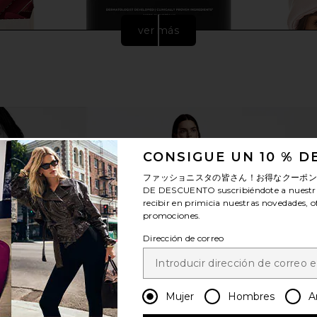
ver más
CONSIGUE UN 10 % 
ファッショニスタの皆さん！お得なクーポ
DE DESCUENTO
suscribiéndote a nuestr
recibir en primicia nuestras novedades, o
 Grass-Fed
Par Olive Advanced Skin
LUNYA Washa
promociones.
yte Blend
Multivitamin
D
Dirección de correo
Par Olive
$75
Mujer
Hombres
A