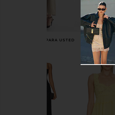
RECOMENDADO PARA USTED
ASTR the Label Dayna Dress in
Tularosa Lou Midi Dr
Purple Floral
Tularosa
$210
ASTR the Label
$168