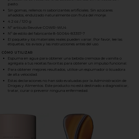
pasto.
Sin gomas, rellenos ni saborizantes artificiales. Sin azúcares
añadidos, endulzado naturalmente con fruta del monje.
HARE MATCHA COLOSTRUM ON FACEBOOK (OPENS I
HARE MATCHA COLOSTRUM ON TWITTER (OPENS IN
HARE MATCHA COLOSTRUM ON PINTEREST (OPENS I
4.2 oz / 120 g
Nº artículo Revolve COWR-WU4
Nº de estilo del fabricante 8-50064-83357-7
El paquete y los materiales reales pueden variar. Por favor, lee las
etiquetas, los avisos y las instrucciones antes del uso.
CÓMO UTILIZAR
Espuma en agua para obtener una bebida cremosa de vainilla o
agrégala a tus recetas favoritas para obtener un impulso funcional.
Para obtener mejores resultados, utilice un espumador o licuadora
de alta velocidad.
Estas declaraciones no han sido evaluadas por la Administración de
Drogas y Alimentos. Este producto no está destinado a diagnosticar,
tratar, curar o prevenir ninguna enfermedad.