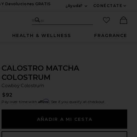
s Y Devoluciones GRATIS
¿Ayuda?
CONÉCTATE
Expandir Para Informac
Sitio de búsqueda
artículos fav
Buscar
Ther
HEALTH & WELLNESS
FRAGRANCE
CALOSTRO MATCHA
COLOSTRUM
Co
bran
Cowboy Colostrum
$92
Affirm
Pay over time with
. See if you qualify at checkout.