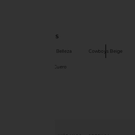
DESCUBRIR MÁS
Salud y bienestar Belleza
Cowboys Beige
Pantalones Tipo Cuero
MORE TO COME Dorothy Maxi Dress
Steve Madden Riyan
in White
Natural
MORE TO COME
Steve Madde
$88
$109