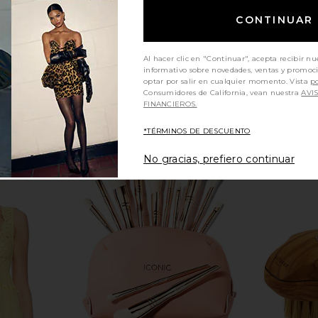
CONTINUAR
Al hacer clic en "Continuar", acepta recibir nu
informativo sobre novedades, ventas y promoc
optar por salir en cualquier momento. Vista
po
Consumidores de California, vean nuestra
AVI
FINANCIEROS.
*TÉRMINOS DE DESCUENTO
No gracias, prefiero continuar
ess in Cream
bala Balance Blocks in Charcoal
HueGah Ho
bala
H
$49