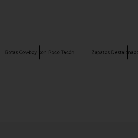
Botas Cowboy con Poco Tacón
Zapatos Destalonad
 Dress in
bala 3 Pound Bangles in Blush
With Jean 
bala
$79
n