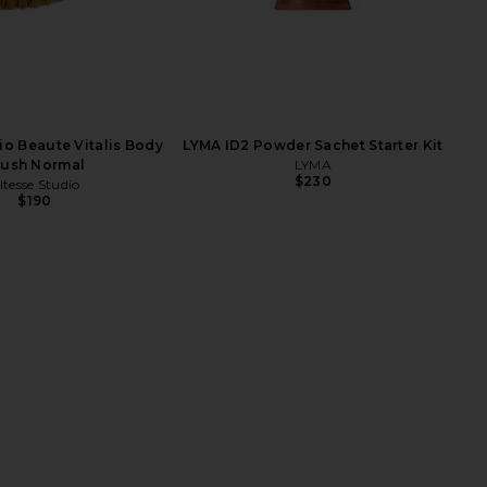
Char
io Beaute Vitalis Body
LYMA ID2 Powder Sachet Starter Kit
rush Normal
LYMA
$230
ltesse Studio
$190
 The Mermaid Brush
ALL THE WAYS Louisa Drawstring
l Boar Bristle Brush
Pant in Black
Bur Bur
ALL THE WAYS
$78
$64