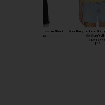
MAJORELLE Salma Gown in Black
Free People Petal Part
MAJORELLE
Sicilian Yel
$320
Free Peopl
$68
Charlotte Tilbury Love At First
TheOther First Harv
Swipe Face Palette in Light Medium
Powder, Master's 
Charlotte Tilbury
TheOther
$80
$65