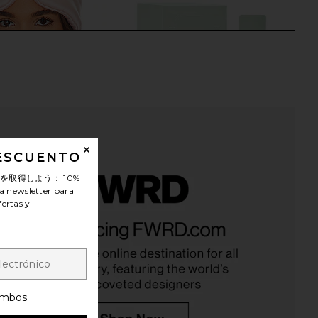
DESCUENTO
ンを取得しよう：
10%
a newsletter para
fertas y
ble Silk Sleep Mask in
Agent Nateur Holi (mag) Liquid
elicate Pink
Magnesium
LUNYA
Agent Nateur
$65
$84
mbos