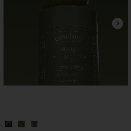
sigu
view 1 of 6 CALOSTRO MATCHA COLOSTRUM in
v