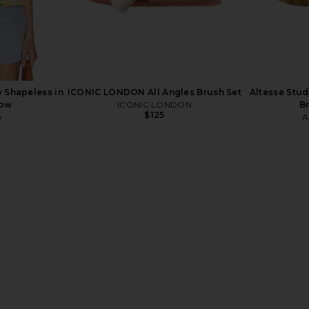
y Shapeless in
ICONIC LONDON All Angles Brush Set
Altesse Stud
low
ICONIC LONDON
B
$125
e
A
est Matcha
MAJORELLE Salma Gown in Black
Bur Bur
Blend 80g
MAJORELLE
Essentia
$320