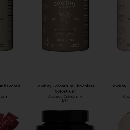
nflavored
Cowboy Colostrum Chocolate
Cowboy C
m
Colostrum
trum
Cowboy Colostrum
Cow
$72