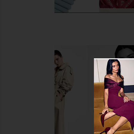
bala 3 Pound Bangles in Sea
Arrae Clear Protein+
bala
Protein & Electrol
$79
Arrae
$55