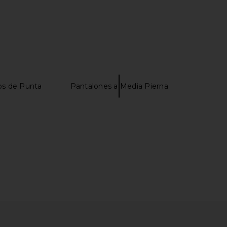
os de Punta
Pantalones a Media Pierna
Belinda Top in White
Dr. Diamond's Metacine Instafacial
Lace
Collection Set
With Jean
Dr. Diamond's Metacine
$176
$675