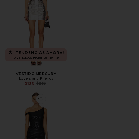
¡TENDENCIAS AHORA!
5 vendidos recientemente
VESTIDO MERCURY
Lovers and Friends
Previous price:
$136
$218
Favorite VESTIDO LENNON