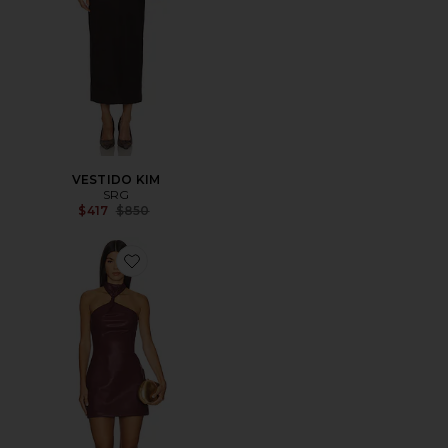
VESTIDO KIM
SRG
Previous price:
$417
$850
Favorite VESTIDO CYPRESS