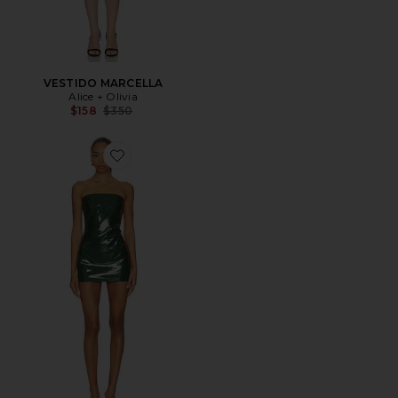
VESTIDO MARCELLA
Alice + Olivia
Previous price:
$158
$350
Favorite VESTIDO KILLA