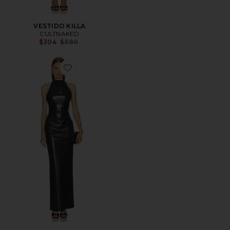
VESTIDO KILLA
CULTNAKED
Previous price:
$304
$380
Favorite VESTIDO LYONNA