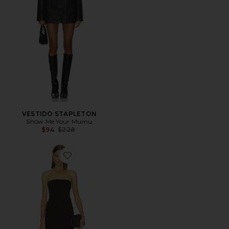
VESTIDO STAPLETON
Show Me Your Mumu
Previous price:
$94
$228
Favorite VESTIDO KIM