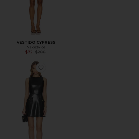
VESTIDO CYPRESS
Nakedvice
Previous price:
$72
$200
Favorite VESTIDO MARCELLA