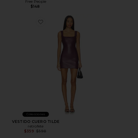
Free People
$148
Favorite VESTIDO CUERO TILDE
Colecciones
VESTIDO CUERO TILDE
retrofete
Previous price:
$359
$598