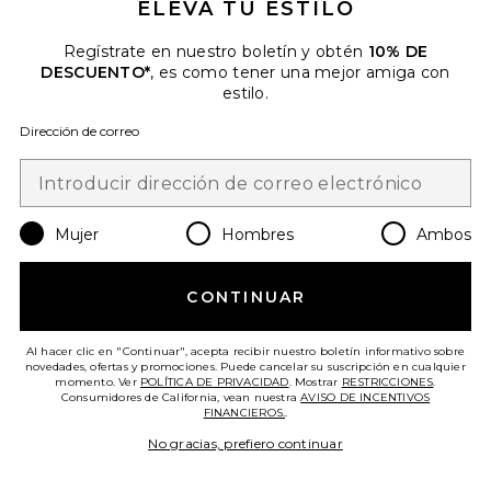
ELEVA TU ESTILO
Regístrate en nuestro boletín y obtén
10% DE
Favorite VESTIDO CUERO STINE
DESCUENTO*
, es como tener una mejor amiga con
estilo.
Dirección de correo
Mujer
Hombres
Ambos
CONTINUAR
Al hacer clic en "Continuar", acepta recibir nuestro boletín informativo sobre
novedades, ofertas y promociones. Puede cancelar su suscripción en cualquier
Colecciones
momento. Ver
POLÍTICA DE PRIVACIDAD
. Mostrar
RESTRICCIONES
.
Consumidores de California, vean nuestra
AVISO DE INCENTIVOS
VESTIDO CUERO STINE
FINANCIEROS.
.
retrofete
$598
No gracias, prefiero continuar