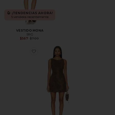
¡TENDENCIAS AHORA!
5 vendidos recientemente
VESTIDO MONA
SRG
Previous price:
$567
$700
Favorite VESTIDO ATLAS