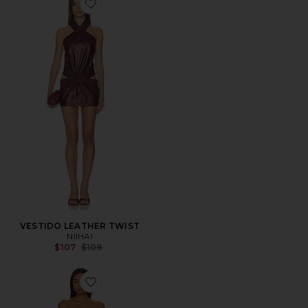
Favorite VESTIDO LEATHER TWIST
VESTIDO LEATHER TWIST
NIIHAI
Previous price:
$107
$109
Favorite MINIVESTIDO LEONA