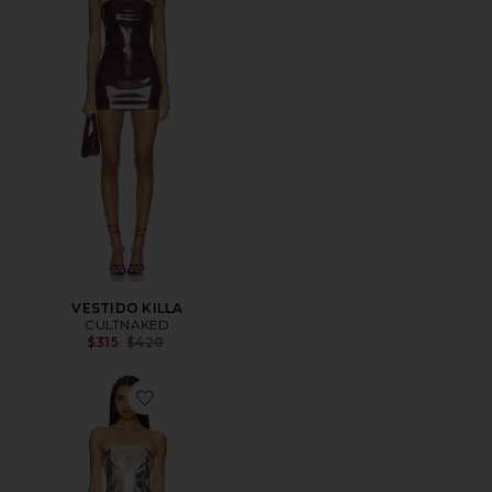
VESTIDO KILLA
CULTNAKED
Previous price:
$315
$420
Favorite VESTIDO MERCURY