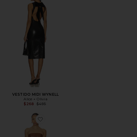
VESTIDO MIDI WYNELL
Alice + Olivia
Previous price:
$268
$495
Favorite SET FALDAS NADIRA