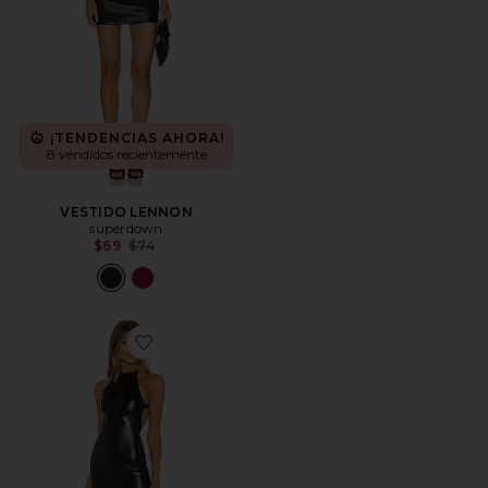
¡TENDENCIAS AHORA!
8 vendidos recientemente
VESTIDO LENNON
superdown
Previous price:
$69
$74
Favorite MINIVESTIDO SIN ESPALDA MALIAH