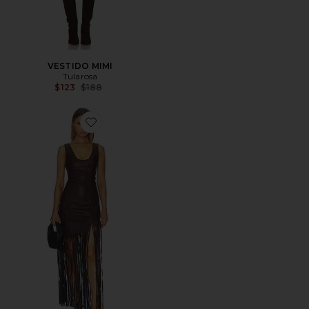
VESTIDO MIMI
Tularosa
Previous price:
$123
$188
Favorite VESTIDO ADRIA