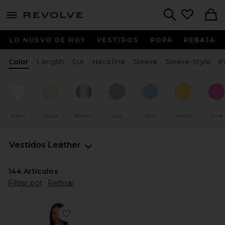
menu - shows more content
Revolve, Apparel & Fashion
Search
LO NUEVO DE HOY
VESTIDOS
ROPA
REBAJA
Color
Length
Cut
Neckline
Sleeve
Sleeve-Style
P
White
Beige
Metallic
Grey
Blue
Yellow
Pink
Vestidos
Leather
144
Artículos
Filtrar por
Refinar
Favorite VESTIDO AMELIA SUEDE MINI