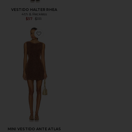
VESTIDO HALTER RHEA
4th & Reckless
Previous price:
$57
$111
Favorite MINI VESTIDO ANTE ATLAS
MINI VESTIDO ANTE ATLAS