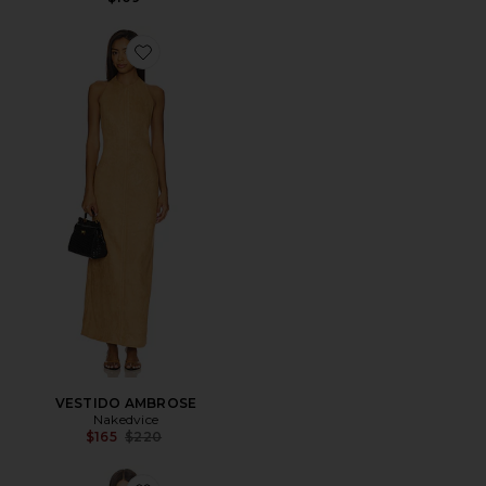
Favorite VESTIDO AMBROSE
VESTIDO AMBROSE
Nakedvice
Previous price:
$165
$220