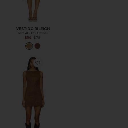
VESTIDO RILEIGH
MORE TO COME
Previous price:
$54
$78
Favorite VESTIDO MIMI