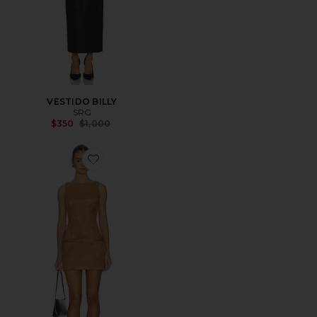
VESTIDO BILLY
SRG
Previous price:
$350
$1,000
Favorite VESTIDO RILEIGH