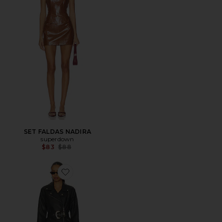
SET FALDAS NADIRA
superdown
Previous price:
$83
$88
Favorite VESTIDO STAPLETON