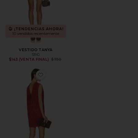
¡TENDENCIAS AHORA!
10 vendidos recientemente
VESTIDO TANYA
SRG
Previous price:
$143 (VENTA FINAL)
$750
Favorite VESTIDO MONA