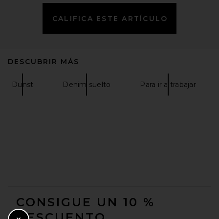
CALIFICA ESTE ARTÍCULO
DESCUBRIR MÁS
Helmut Lang Wardrobe Jean
in Vintage Blue Wash
Helmut Lang
Dunst
$298
Denim suelto
Para ir a trabajar
FOOTER
CONSIGUE UN 10 %
DESCUENTO