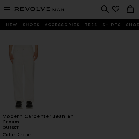
Revolve
menu - shows more content
Search
NEW
SHOES
ACCESSORIES
TEES
SHIRTS
SHO
Modern Carpenter Jean en
Cream
DUNST
Color:
Cream