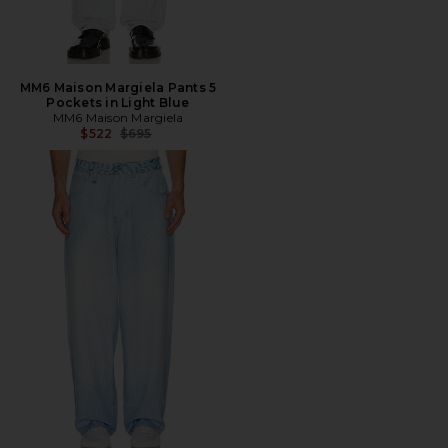
MM6 Maison Margiela Pants 5
Pockets in Light Blue
MM6 Maison Margiela
Precio anterior:
$522
$695