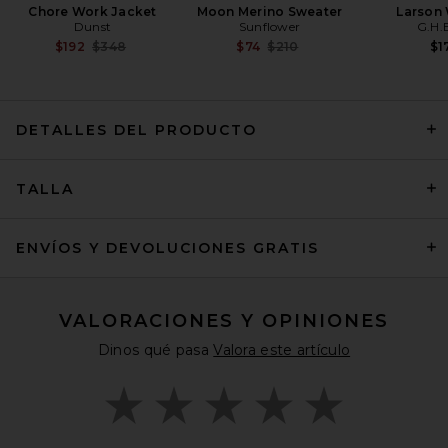
Chore Work Jacket
Moon Merino Sweater
Larson
Dunst
Sunflower
G.H.
Previous price:
Previous price:
$192
$348
$74
$210
$1
DETALLES DEL PRODUCTO
Won Hundred Lyon Jeans in
TALLA
Stormy Blue
Won Hundred
$307
ENVÍOS Y DEVOLUCIONES GRATIS
VALORACIONES Y OPINIONES
Dinos qué pasa
Valora este artículo