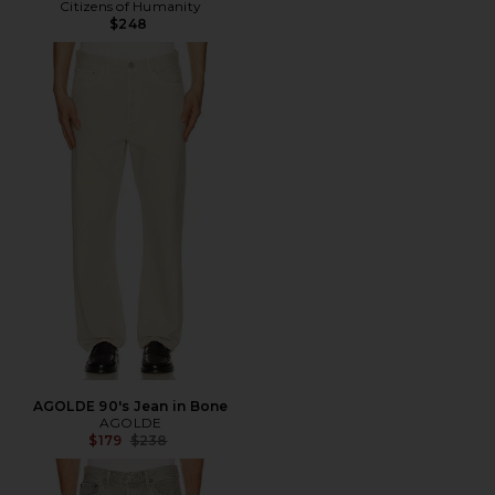
Citizens of Humanity
$248
AGOLDE 90's Jean in Bone
AGOLDE
Precio anterior:
$179
$238