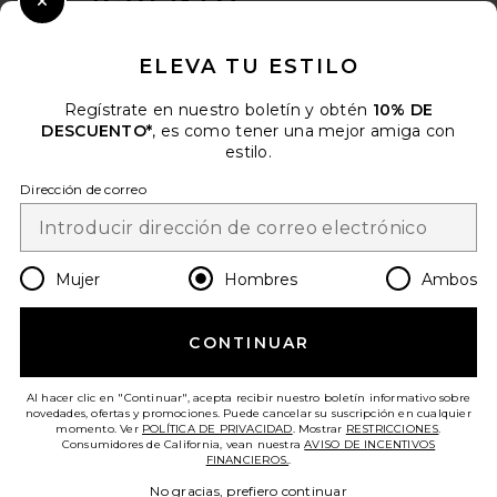
Close Modal
Cuando se suscribe a nuestro boletín enviando su correo
electrónico. Puede retirarse en cualquier momento.
política de
ELEVA TU ESTILO
privacidad
AGOLDE Fusion Jean in
Friction
Regístrate en nuestro boletín y obtén
10% DE
Email Address
AGOLDE
DESCUENTO*
, es como tener una mejor amiga con
$238
estilo.
Sign Up
Dirección de correo
es
USD
Change Country Regions Preferences
Mujer
Hombres
Ambos
CONTINUAR
¡AYÚDANOS A MEJORAR!
Haz una breve encuesta sobre la visita de hoy.
¡Vamos!
Al hacer clic en "Continuar", acepta recibir nuestro boletín informativo sobre
novedades, ofertas y promociones. Puede cancelar su suscripción en cualquier
momento. Ver
POLÍTICA DE PRIVACIDAD
. Mostrar
RESTRICCIONES
.
Consumidores de California, vean nuestra
AVISO DE INCENTIVOS
ATENCIÓN AL CLIENTE
FINANCIEROS.
.
No gracias, prefiero continuar