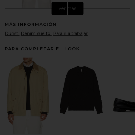
ver más
MÁS INFORMACIÓN
Dunst
Denim suelto
Para ir a trabajar
PARA COMPLETAR EL LOOK
onia Linen Denim 5 Pocket
Pant in Egret
onia
Precio anterior:
$220
$275