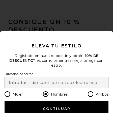
FOOTER
CONSIGUE UN 10 %
DESCUENTO
CLOSE MODAL
Cuando se suscribe a nuestro boletín enviando su correo
electrónico. Puede retirarse en cualquier momento.
política de
ELEVA TU ESTILO
privacidad
Regístrate en nuestro boletín y obtén
10% DE
Email Address
DESCUENTO*
, es como tener una mejor amiga con
estilo.
Sign Up
Dirección de correo
es
USD
Change Country Regions Preferences
Mujer
Hombres
Ambos
CONTINUAR
¡AYÚDANOS A MEJORAR!