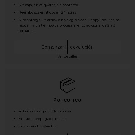
Sin caja, sin etiquetas, sin contacto
Reembolsos emitidos en 24 horas
Si se entrega un artículo no elegible con Happy Returns, se
requerirá un tiempo de procesamiento adicional de 2 a 3
semanas.
Comenzar la devolución
el enlace se abrirá en una vent
Ver detalles
📦
Por correo
Artículo(s) del paquete en casa
Etiqueta prepagada incluida
Enviar vía UPS/FedEx