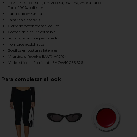
Pieza: 72% poliéster, 17% viscosa, 9% lana, 2% elastano
Forro:100% poliéster
Fabricado en China
HARE RUE CLASSIC SUITING JACKET IN BLACK ON F
HARE RUE CLASSIC SUITING JACKET IN BLACK ON T
HARE RUE CLASSIC SUITING JACKET IN BLACK ON P
Lavar en tintorería
Cierre de botón frontal oculto
Cordón de cintura extraíble
Tejido ajustado de peso medio
Hombros acolchados
Bolsillos en costuras laterales
Nº artículo Revolve EAVR-WO194
Nº de estilo del fabricante EAOW10056 S26
Para completar el look