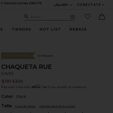
s Y Devoluciones GRATIS
¿Ayuda?
CONÉCTATE
Expandir Para Informac
Sitio de búsqueda
artículos fav
Buscar
Búsqueda visual
Ther
ES
TIENDAS
HOT LIST
REBAJA
En Blazers
#12 MÁS VENDIDOS
CHAQUETA RUE
EA
bran
EAVES
$191
$329
Prev
Affirm
Pay over time with
. See if you qualify at checkout.
Color:
Black
Plea
Talla:
Guía de tallas
¿No encuentras tu talla?