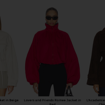
d Blazer in
Elodie the Label Vincent Half Coat
EAVES Karli
in Choco Brown
Elodie the Label
$198
Previous price:
ket in Beige
Lovers and Friends Romee Jacket in
L'Academie 
e
Red
Cho