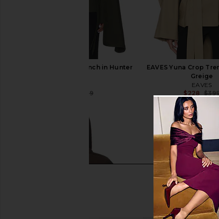
EAVES Yuna Crop Trench in Hunter
EAVES Yuna Crop Tren
Green
Greige
EAVES
EAVES
$220
$399
$228
$39
Previous price: