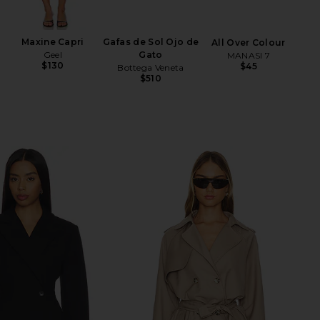
Maxine Capri
Gafas de Sol Ojo de
All Over Colour
Geel
Gato
MANASI 7
$130
$45
Bottega Veneta
$510