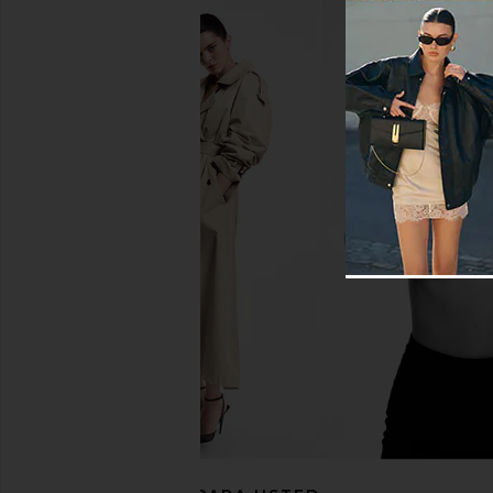
EAVES Yuna Crop Trench in
EAVES Hulda Wool Flan
Espresso
Charcoal
EAVES
EAVES
$356
$399
$168
$47
Previous price: