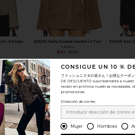
ch in Khaki
EAVES Salta Suede Jacket in Tan
EAVES Kari C
EAVES
$185
$528
Previous price:
9
Previous price:
CONSIGUE UN 10 % 
ファッショニスタの皆さん！お得なクーポ
DE DESCUENTO
suscribiéndote a nuestr
recibir en primicia nuestras novedades, o
promociones.
ver más
Dirección de correo
Mujer
Hombres
A