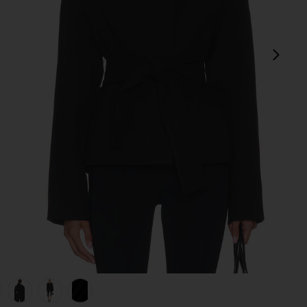
sigu
view 1 of 6 CHAQUETA RUE in Black
v