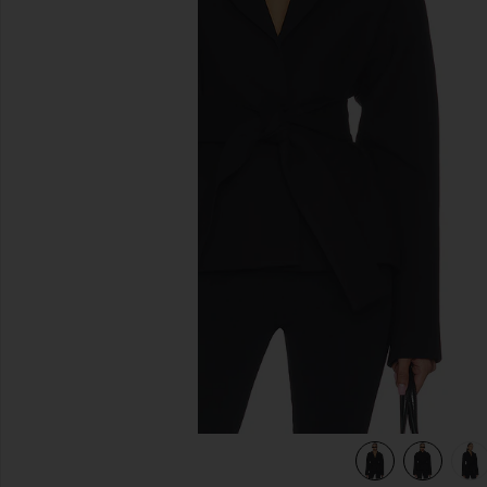
diapositivas anteriores
view 6 of 6 CHAQUETA RUE in Black