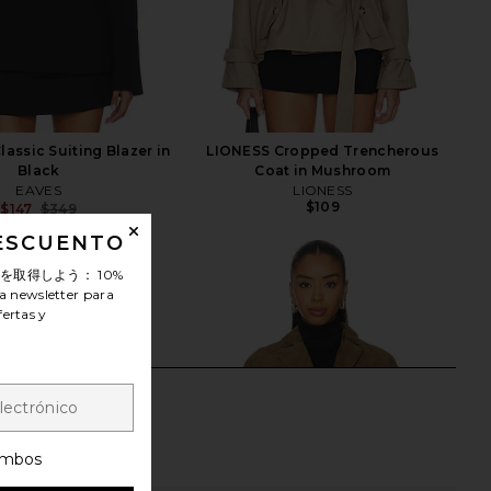
lassic Suiting Blazer in
LIONESS Cropped Trencherous
Black
Coat in Mushroom
EAVES
LIONESS
$109
$147
$349
Previous price:
DESCUENTO
ンを取得しよう：
10%
a newsletter para
fertas y
mbos