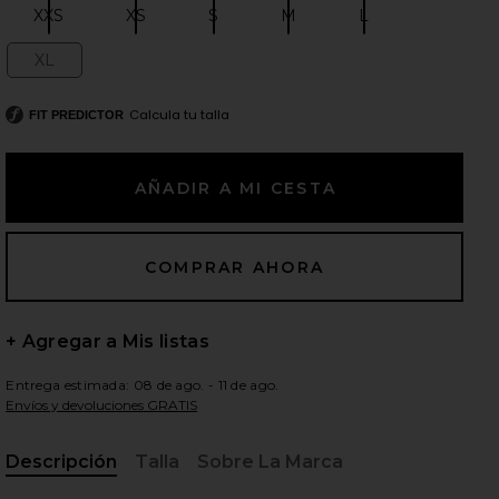
XXS
XS
S
M
L
Size:
Size:
Size:
Size:
Size:
XL
Size:
ientes diapositivas
Calcula tu talla
FIT PREDICTOR
+ Agregar a Mis listas
Entrega estimada: 08 de ago. - 11 de ago.
Envíos y devoluciones GRATIS
iew 2 of 6 CHAQUETA RUE in Black
view
Descripción
Talla
Sobre La Marca
, Cu