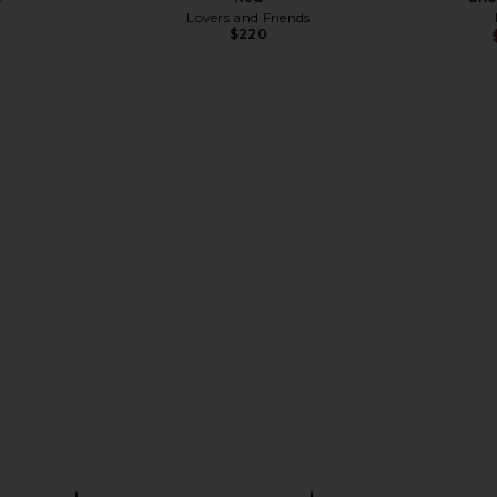
Lovers and Friends
$220
ed Utility
Helsa Bold Shoulder Long Coat in
LIONESS Sho
d Black
Espresso
Helsa
8
$343
$698
Previous price:
Previous price: