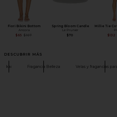
Fiori Bikini Bottom
Spring Bloom Candle
Millie Tie C
Ancora
Le Prunier
P
Previous price:
$65
$107
$70
$132
DESCUBRIR MÁS
kai
Fragancia Belleza
Velas y fragancias par