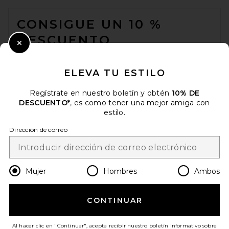
FOOTER
CONSIGUE UN 10 %
DESCUENTO
Close Modal
Cuando se suscribe a nuestro boletín enviando su correo
electrónico. Puede retirarse en cualquier momento.
política de
ELEVA TU ESTILO
privacidad
Regístrate en nuestro boletín y obtén
10% DE
Email Address
DESCUENTO*
, es como tener una mejor amiga con
estilo.
Sign Up
Dirección de correo
es
USD
Change Country Regions Preferences
Mujer
Hombres
Ambos
CONTINUAR
¡AYÚDANOS A MEJORAR!
Haz una breve encuesta sobre la visita de hoy.
¡Vamos!
Al hacer clic en "Continuar", acepta recibir nuestro boletín informativo sobre