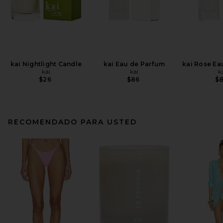
kai Nightlight Candle
kai Eau de Parfum
kai Rose Ea
kai
kai
k
$26
$86
$
RECOMENDADO PARA USTED