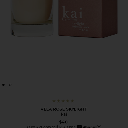
VELA ROSE SKYLIGHT
kai
$48
afterpay
O en 4 cuotas de $12.00 por