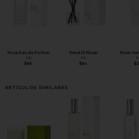
Rose Eau de Parfum
Reed Diffuser
Rose Ha
kai
kai
k
$86
$84
$
ARTÍCULOS SIMILARES