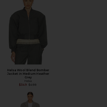
Helsa Wool Blend Bomber
Jacket in Medium Heather
Grey
Helsa
Precio anterior:
$349
$498