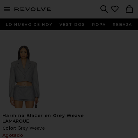
menu - shows more content
Revolve, Apparel & Fashion
Search
LO NUEVO DE HOY
VESTIDOS
ROPA
REBAJA
Harmina Blazer en Grey Weave
LAMARQUE
Color:
Grey Weave
Agotado