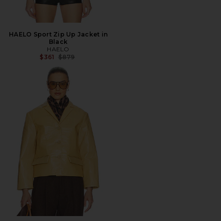
HAELO Sport Zip Up Jacket in
Black
HAELO
Precio anterior:
$361
$879