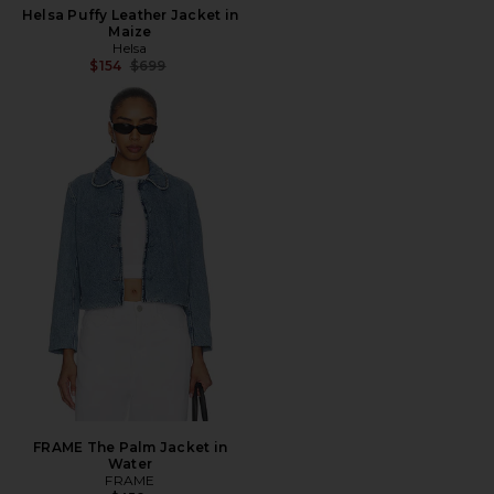
Helsa Puffy Leather Jacket in
Maize
Helsa
Precio anterior:
$154
$699
FRAME The Palm Jacket in
Water
FRAME