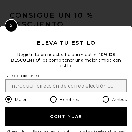
FOOTER
CONSIGUE UN 10 %
DESCUENTO
AGOLDE Nahlia Cropped
Close Modal
Suede Jacket in Root
Cuando se suscribe a nuestro boletín enviando su correo
AGOLDE
electrónico. Puede retirarse en cualquier momento.
política de
ELEVA TU ESTILO
$750
privacidad
Regístrate en nuestro boletín y obtén
10% DE
Email Address
DESCUENTO*
, es como tener una mejor amiga con
estilo.
Sign Up
Dirección de correo
es
USD
Change Country Regions Preferences
Mujer
Hombres
Ambos
CONTINUAR
¡AYÚDANOS A MEJORAR!
Haz una breve encuesta sobre la visita de hoy.
¡Vamos!
Al hacer clic en "Continuar", acepta recibir nuestro boletín informativo sobre