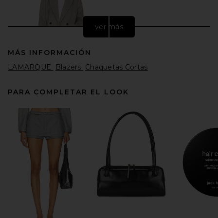
ver más
MÁS INFORMACIÓN
LAMARQUE
Blazers
Chaquetas Cortas
PARA COMPLETAR EL LOOK
Helsa Bold Shoulder Long
Coat in Grey
Helsa
Precio anterior:
$350
$699