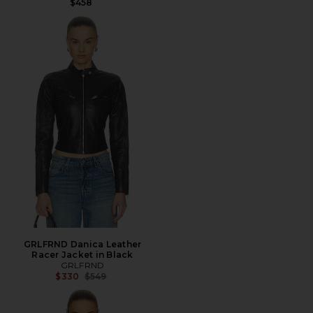
$458
GRLFRND Danica Leather
Racer Jacket in Black
GRLFRND
Precio anterior:
$330
$549