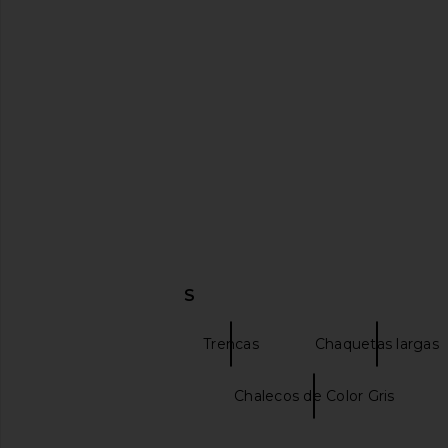
Nakedvice The Isla Coat in Black
LAMARQUE Thara Coa
Nakedvice
Chocolat
$273
$395
LAMARQU
Previous price:
$235
$54
DESCUBRIR MÁS
LAMARQUE
Trencas
Chaquetas largas
Pantalón 32 X 32
Chalecos de Color Gris