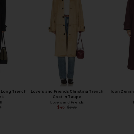
ol Coat in
EAVES Sif Manteco Wool Coat in
EAVES Yuna
Moss
EAVES
9
$246
$599
Previous price:
Previous price:
n Long Trench
Lovers and Friends Christina Trench
Icon Denim
ck
Coat in Taupe
ll
Lovers and Friends
0
$46
$349
Previous price:
Previous price: