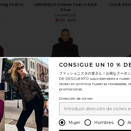
Long Coat in
LAMARQUE Colette Coat in Dark
Line & Dot
Olive
LAMARQUE
9
$249
$415
Previous price:
Previous price:
ver más
CONSIGUE UN 10 % 
ファッショニスタの皆さん！お得なクーポ
DE DESCUENTO
suscribiéndote a nuestr
recibir en primicia nuestras novedades, o
promociones.
Dirección de correo
Mujer
Hombres
A