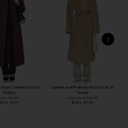
 Crop Trench in Khaki
Lovers and Friends Rae Coat in
Greige
Espresso
EAVES
Lovers and Friends
$228
$399
$119
$290
Previous price:
Previ
NEXT
OW 
 Snow Trench Coat in
Lovers and Friends Noor Coat in
Cherry
Taupe
Icon Denim
Lovers and Friends
$114
$315
$284
$399
Previous price:
Previ