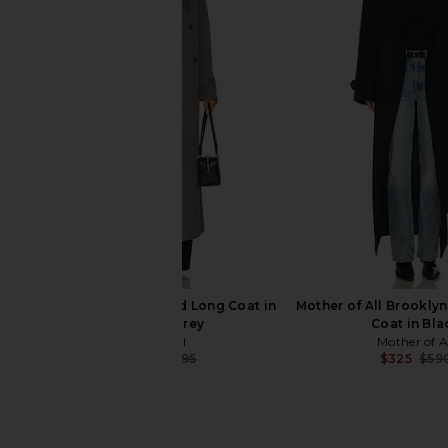
EAVES Yuna Crop Trench in Hunter
L'Academie Melba Wo
Green
Mocha
EAVES
L'Academie
$220
$399
$200
$39
Previous price:
SIMKHAI Rumi Belted Long Coat in
Mother of All Brookly
Heather Grey
Coat in Bla
SIMKHAI
Mother of A
$299
$995
$325
$59
Previous price: