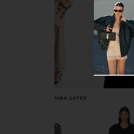
L'Academie Dara Suede Trench
LAMARQUE Devikana 
Coat in Toffee
in Dark Bro
L'Academie
LAMARQU
$441
$899
$166
$435
Previous price:
RECOMENDADO PARA USTED