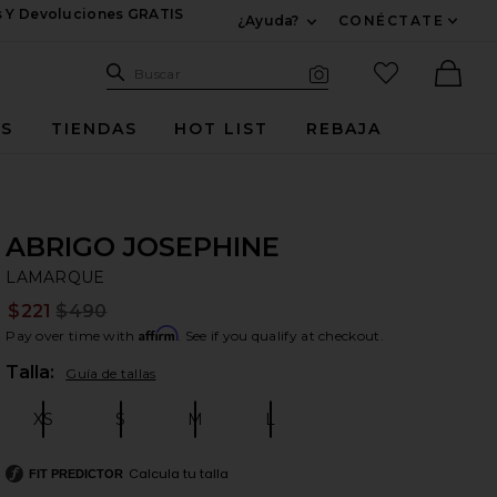
s Y Devoluciones GRATIS
¿Ayuda?
CONÉCTATE
Expandir Para Informac
Sitio de búsqueda
artículos fav
Buscar
Búsqueda visual
Ther
ES
TIENDAS
HOT LIST
REBAJA
ABRIGO JOSEPHINE
L
bran
LAMARQUE
$221
$490
Prev
Affirm
Pay over time with
. See if you qualify at checkout.
Plea
Talla:
Guía de tallas
XS
S
M
L
Size:
Size:
Size:
Size:
Calcula tu talla
FIT PREDICTOR