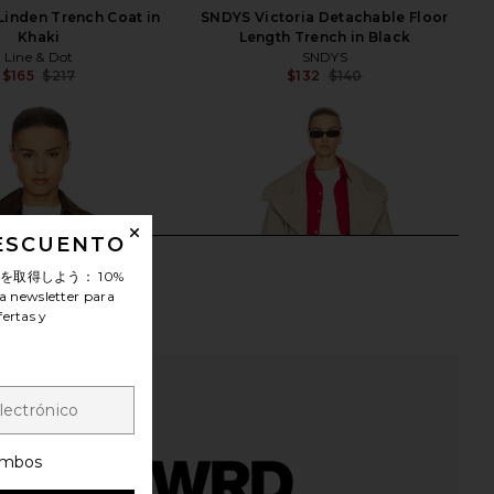
 Linden Trench Coat in
SNDYS Victoria Detachable Floor
Khaki
Length Trench in Black
Line & Dot
SNDYS
$165
$217
$132
$140
Previous price:
Previ
DESCUENTO
ンを取得しよう：
10%
a newsletter para
fertas y
mbos