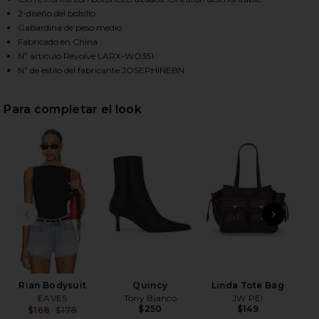
2-diseño del bolsillo
Gabardina de peso medio
Fabricado en China
HARE X REVOLVE JOSEPHINE COAT IN BROWN ON F
HARE X REVOLVE JOSEPHINE COAT IN BROWN ON TW
HARE X REVOLVE JOSEPHINE COAT IN BROWN ON PI
Nº artículo Revolve LARX-WO351
Nº de estilo del fabricante JOSEPHINEBN
Para completar el look
DIAPOSITIVA ANTERIOR
SIGU
G
Rian Bodysuit
Quincy
Linda Tote Bag
EAVES
Tony Bianco
JW PEI
$250
$149
$168
$178