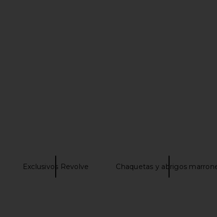
t in Milk
SIMKHAI Rumi Belted Long Coat in
MADISON
e
Camel
Tren
E
SIMKHAI
MADI
5
$379
$995
Previous price:
Previous price:
Exclusivos Revolve
Chaquetas y abrigos marron