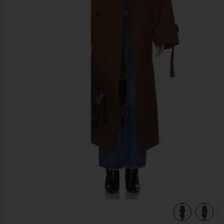
diapositivas anteriores
view 4 of 4 ABRIGO JOSEPHINE in Brown