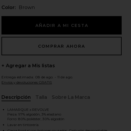
Color:
Brown
ientes diapositivas
+ Agregar a Mis listas
Entrega estimada: 08 de ago. - 11 de ago.
Envíos y devoluciones GRATIS
Descripción
Talla
Sobre La Marca
, Cu
LAMARQUE x REVOLVE
Pieza: 97% algodón, 3% elastano
Forro: 80% poliéster, 30% algodón
iew 2 of 4 ABRIGO JOSEPHINE in Brown
vie
Lavar en tintorería
Cierre frontal con botones cruzados. Cinturón desmontable.