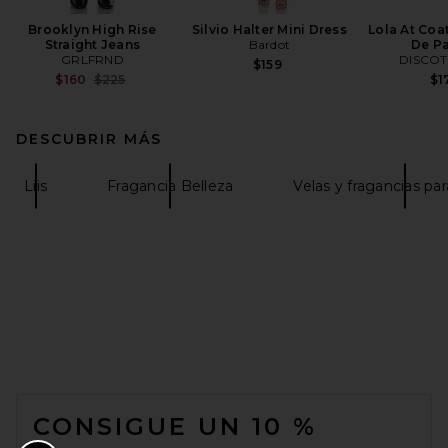
Brooklyn High Rise
Silvio Halter Mini Dress
Lola At Coa
Straight Jeans
Bardot
De P
GRLFRND
DISCO
$159
Previous price:
$160
$225
$1
DESCUBRIR MÁS
Liis
Fragancia Belleza
Velas y fragancias par
FOOTER
CONSIGUE UN 10 %