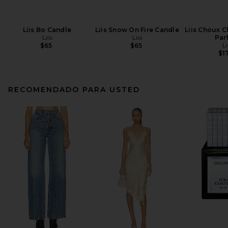
Liis Bo Candle
Liis Snow On Fire Candle
Liis Choux 
Liis
Liis
Par
Li
$65
$65
$1
RECOMENDADO PARA USTED