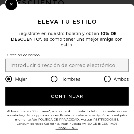
DESCUENTO
Close Modal
Cuando se suscribe a nuestro boletín enviando su correo
electrónico. Puede retirarse en cualquier momento.
política de
ELEVA TU ESTILO
privacidad
Regístrate en nuestro boletín y obtén
10% DE
Email Address
DESCUENTO*
, es como tener una mejor amiga con
estilo.
Sign Up
Dirección de correo
es
USD
Change Country Regions Preferences
Mujer
Hombres
Ambos
CONTINUAR
¡AYÚDANOS A MEJORAR!
Haz una breve encuesta sobre la visita de hoy.
¡Vamos!
Al hacer clic en "Continuar", acepta recibir nuestro boletín informativo sobre
novedades, ofertas y promociones. Puede cancelar su suscripción en cualquier
momento. Ver
POLÍTICA DE PRIVACIDAD
. Mostrar
RESTRICCIONES
.
Consumidores de California, vean nuestra
AVISO DE INCENTIVOS
ATENCIÓN AL CLIENTE
FINANCIEROS.
.