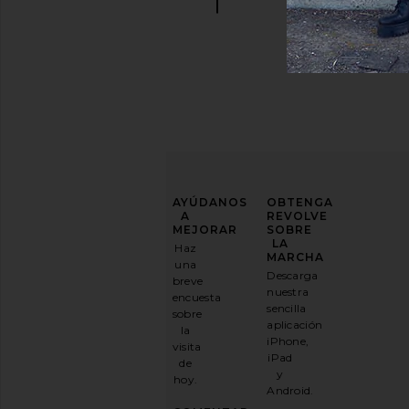
MEJORA
AYÚDANOS
OBTENGA
TU
A
REVOLVE
JUEGO
MEJORAR
SOBRE
DE
LA
Haz
MODA
MARCHA
una
Descarga
breve
Suscríbase
nuestra
encuesta
a
sencilla
sobre
nuestro
aplicación
la
boletín
iPhone,
visita
por
iPad
de
correo
y
hoy.
electrónico
Android.
y
CONSIGUE