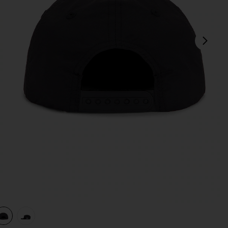
sigu
in Black
view 1 of 3 SOMBRERO DE CUERDA EXPLORATION DEPT in 
v