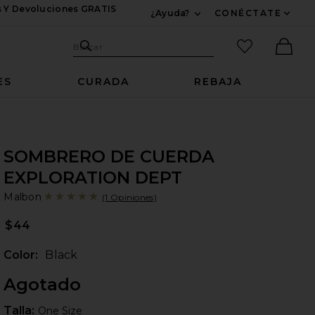
s Y Devoluciones GRATIS
¿Ayuda?
CONÉCTATE
Expandir Para Informac
Sitio de búsqueda
artículos fav
Buscar
Ther
ES
CURADA
REBAJA
SOMBRERO DE CUERDA
EXPLORATION DEPT
Ma
bran
Malbon
(1 Opiniones)
$44
Color:
Black
Agotado
Talla:
Talla:
One Size