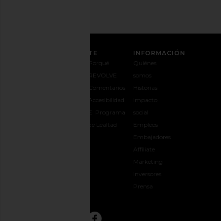
ATENCIÓN AL CLIENTE
INFORMACIÓN
Contáctanos
Envíos y
Porqué
Quiénes
1-888-442-
entregas
REVOLVE
somos
5830
Cambios y
Comentarios
Historias
Opciones de
devoluciones
Accesibilidad
Impacto
pago
Guía de
El Programa
social
Preguntas
tallas
de Lealtad
Empleos
frecuentes
Regalar
Embajadores
Síguele la
REVOLVE
Affiliate
pista a tu
Marketing
pedido
Inversores
opens in a new window
Prensa
CONECTAR