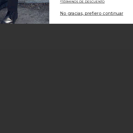
*TÉRMINOS DE DESCUENTO
No gracias, prefiero continuar