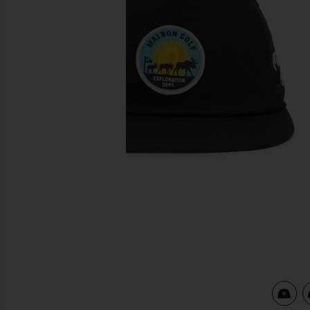
diapositivas anteriores
T in Black
view 4 of 3 SOMBRERO DE CUERDA EXPLORATION DEPT 