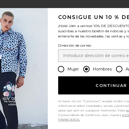
CONSIGUE UN 10 % 
¡Hola! ¡Ven a vernos!
10% DE DESCUENT
suscribas a nuestro boletín de noticias y 
enterarte de las novedades, las ventas y 
Dirección de correo
Mujer
Hombres
A
CONTINUAR
Al hacer clic en "Continuar", acepta recibir nu
informativo sobre novedades, ventas y promoc
optar por salir en cualquier momento. Vista
po
Consumidores de California, vean nuestra
AVI
FINANCIEROS.
 negro