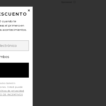
DESCUENTO
O
cuando te
seas el primero en
los acontecimientos.
mbos
estro boletín
iones. Usted puede
lítica de privacidad
SO DE INCENTIVOS