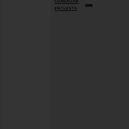
COMENZAR
UN
10%
ENCUESTA
DESCUENTO
.
Es
como
tener
una
mejor
amiga
con
estilo.
Puedes
cancelar
tu
suscripción
cuando
quieras.
Política
de
Privacidad
Dirección
de
correo
REGÍSTRATE