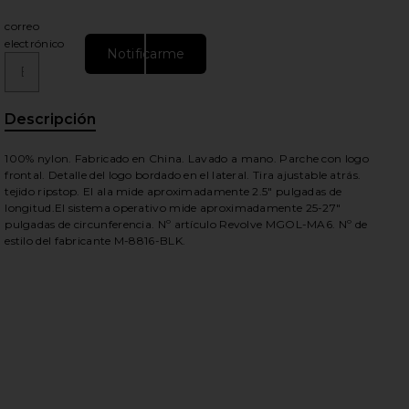
correo
electrónico
Notificarme
ientes diapositivas
Descripción
100% nylon. Fabricado en China. Lavado a mano. Parche con logo
frontal. Detalle del logo bordado en el lateral. Tira ajustable atrás.
tejido ripstop. El ala mide aproximadamente 2.5" pulgadas de
longitud.El sistema operativo mide aproximadamente 25-27"
pulgadas de circunferencia. Nº artículo Revolve MGOL-MA6. Nº de
estilo del fabricante M-8816-BLK.
Black
iew 2 of 3 SOMBRERO DE CUERDA EXPLORATION DEPT in Bl
vie