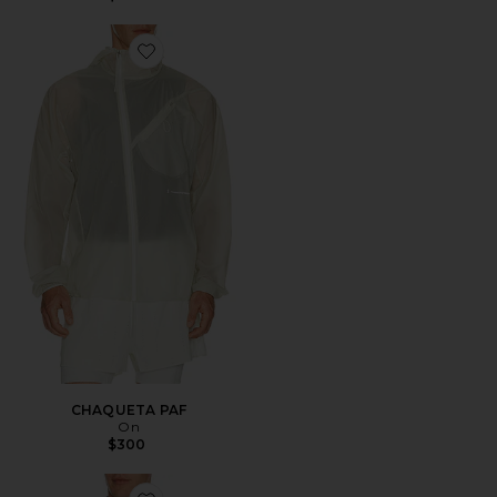
Favorite CHAQUETA PAF
CHAQUETA PAF
On
$300