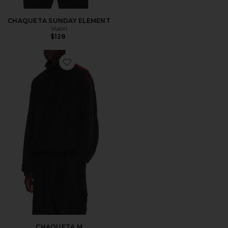
CHAQUETA SUNDAY ELEMENT
Vuori
$128
Favorite CHAQUETA M
CHAQUETA M