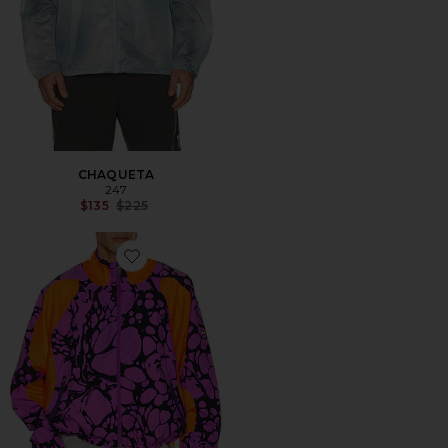
CHAQUETA
247
Previous price:
$135
$225
Favorite CHAQUETA