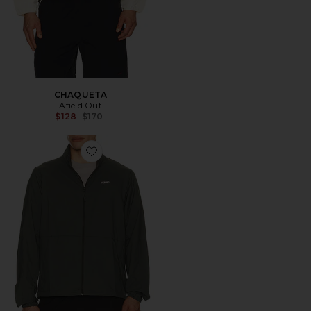
CHAQUETA
Afield Out
Previous price:
$128
$170
Favorite CHAQUETA TERRAIN