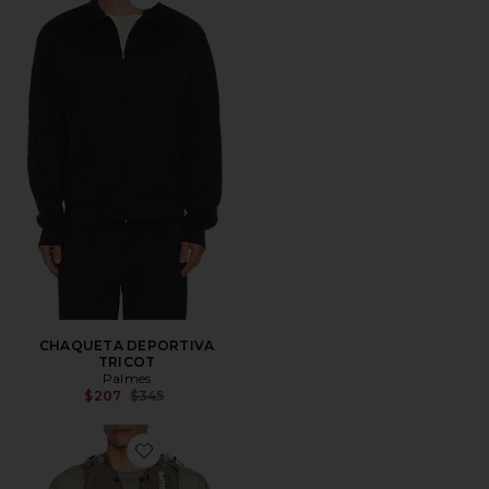
Favorite CHAQUETA DEPORTIVA TRICOT
CHAQUETA DEPORTIVA
TRICOT
Palmes
Previous price:
$207
$345
Favorite CHALECO DE HIDRATACIÓN JUSTICE COR