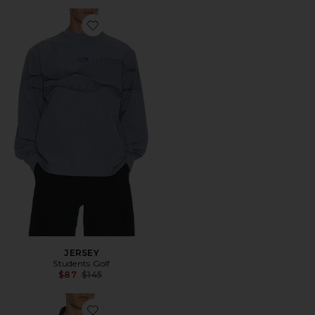
Favorite JERSEY
JERSEY
Students Golf
Previous price:
$87
$145