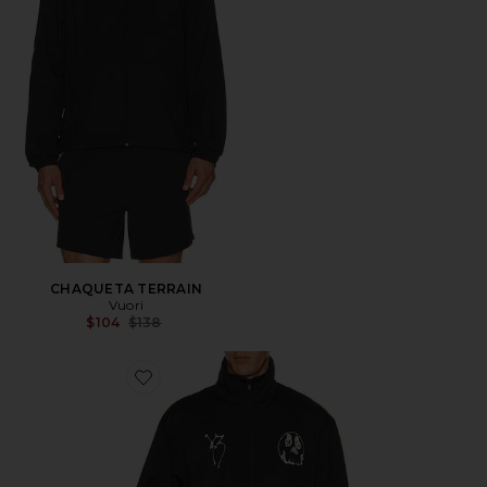
CHAQUETA TERRAIN
Vuori
Previous price:
$104
$138
Favorite CHAQUETA GFX