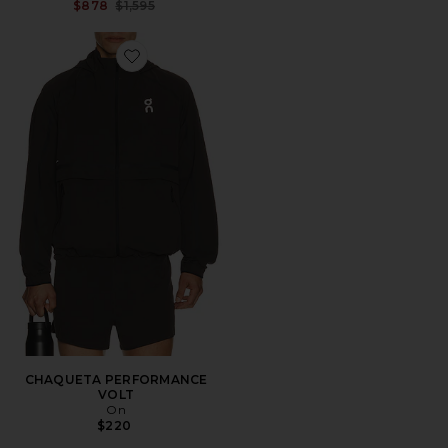
Previous price:
$878
$1,595
Favorite CHAQUETA PERFORMANCE VOLT
CHAQUETA PERFORMANCE
VOLT
On
$220