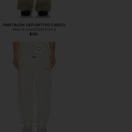
PANTALÓN DEPORTIVO CARGO
Fear of God ESSENTIALS
$165
Favorite PANTALÓN DEPORTIVO ALWAYS ON