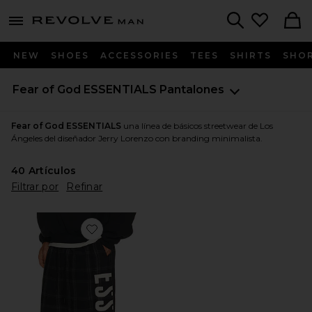
Revolve
menu - shows more content
Search
NEW
SHOES
ACCESSORIES
TEES
SHIRTS
SHO
Fear of God ESSENTIALS
Pantalones
Fear of God ESSENTIALS
una línea de básicos streetwear de Los
Ángeles del diseñador Jerry Lorenzo con branding minimalista.
40
Artículos
Filtrar por
Refinar
Favorite PANTALONES LOUNGE