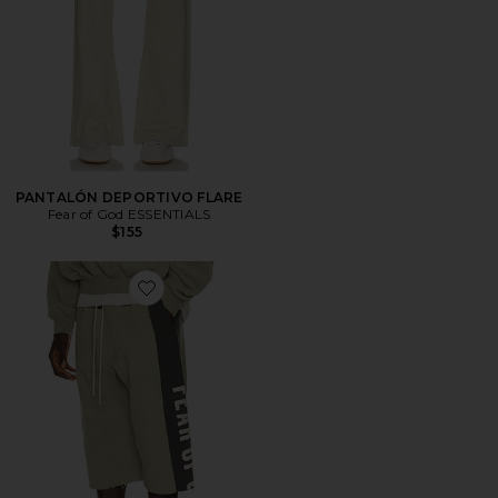
PANTALÓN DEPORTIVO FLARE
Fear of God ESSENTIALS
$155
Favorite PANTALONES PANELLED