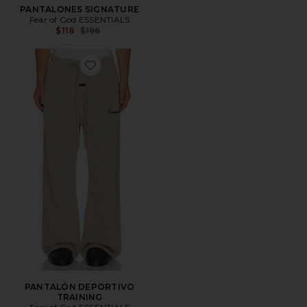
PANTALONES SIGNATURE
Fear of God ESSENTIALS
Previous price:
$118
$196
Favorite PANTALÓN DEPORTIVO TRAINING
PANTALÓN DEPORTIVO
TRAINING