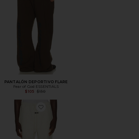
PANTALÓN DEPORTIVO FLARE
Fear of God ESSENTIALS
Previous price:
$105
$150
Favorite PANTALÓN CLASSIC