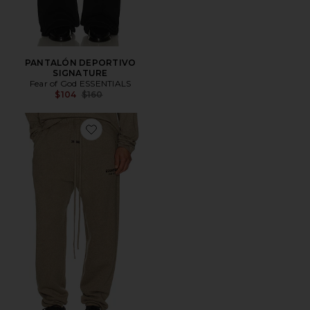
PANTALÓN DEPORTIVO
SIGNATURE
Fear of God ESSENTIALS
Previous price:
$104
$160
Favorite PANTALÓN DEPORTIVO CLASSIC