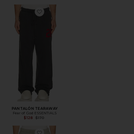
Favorite PANTALÓN TEARAWAY
PANTALÓN TEARAWAY
Fear of God ESSENTIALS
Previous price:
$128
$170