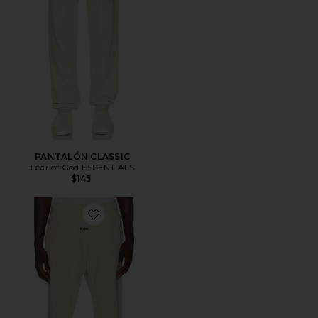
PANTALÓN CLASSIC
Fear of God ESSENTIALS
$145
Favorite PANTALÓN DEPORTIVO FLARE