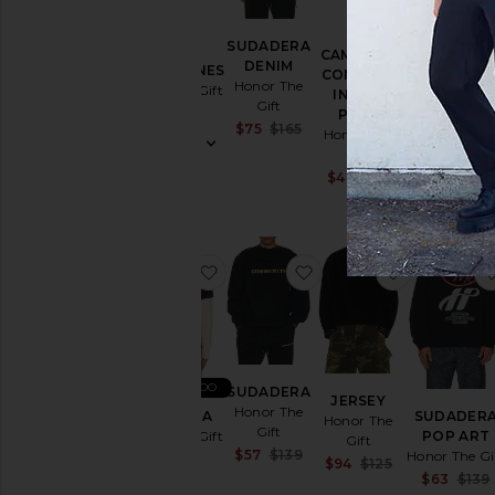
MÁS VENDID
SUDADERA
CAMISETA
DENIM
PANTALONES
CHAQUET
CONCERT
Honor The
Honor The Gift
Honor The Gi
IN THE
Gift
$239
$329
PARK
Sale price:
$75
$165
Honor The
Previous price:
Gift
Sale price:
$43
$65
Previous price
favoritoCAMISETA
favoritoSUDADERA
favoritoJ
MÁS VENDIDO
SUDADERA
JERSEY
Honor The
CAMISETA
SUDADER
Honor The
Gift
Honor The Gift
POP ART
Gift
Sale price:
$57
$139
Honor The Gi
$89
Sale price:
$94
$125
Previous price:
$63
$139
Previous price