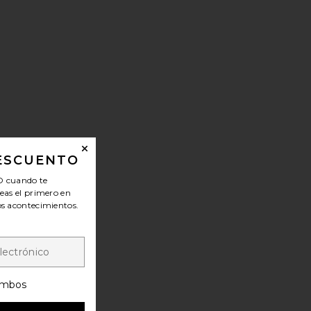
DESCUENTO
O
cuando te
seas el primero en
los acontecimientos.
mbos