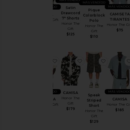
MÁS VENDIDO
MÁS VENDIDO
MÁS VENDID
Lounge
MÁS VENDIDO
Satin
Pique
Drawcord
CAMISETA
CAMISA
Pantalones
Colorblock
7" Shorts
TIRANTES
Honor The Gift
Polo
Polos
Honor The
Honor The Gi
$130
Honor The
Gift
$75
Gift
Camisas
$125
$110
Shorts
Jerséis
y
Punto
favoritoCAMISETA
favoritoCAMISA
favoritoSp
Sudaderas/Buzo
capucha
Bañadores
Camisetas
MÁS VENDIDO
MÁS VENDID
CAMISA
Speak
Honor The
CAMISETA
CAMISA
Striped
Gift
Honor The Gift
Honor The Gi
Talla
Short
$179
$78
$185
Honor The
Gift
Color
$129