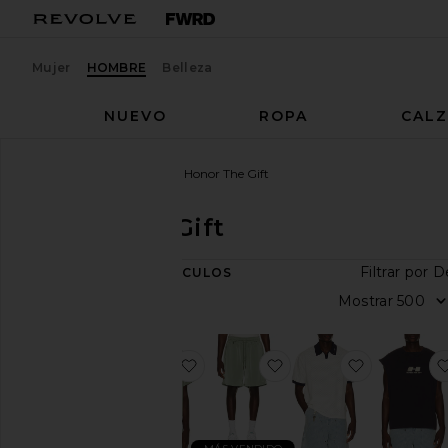
Mujer
HOMBRE
Belleza
NUEVO
ROPA
CAL
Hombres
Diseñadores
Honor The Gift
Honor The Gift
Filt
57
ARTÍCULOS
Categoría
Mos
Accesorios
Ropa
favoritoCAMISA
favoritoSatin Drawcord
favoritoPi
Deportiva
Denim
Chaquetas
y abrigos