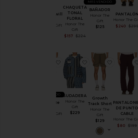
MÁS VENDIDO
CHAQUETA
BAÑADOR
TONAL
Washed Twill
PANTALÓ
Honor The
FLORAL
Jean
Honor The Gi
Gift
Honor The
Honor The Gift
$240
$29
$125
Gift
$199
Sale price:
$157
$224
Previous price:
favoritoMind Maze Short
favoritoSUDADERA
favoritoGr
MÁS VENDIDO
SUDADERA
Growth
Honor The
Mind Maze
PANTALON
Track Short
Gift
Short
DE PUNT
Honor The
$229
Honor The Gift
CABLE
Gift
Honor The Gi
$139
$129
$80
$199