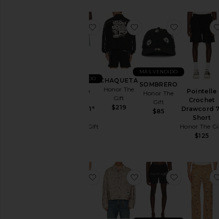
Precio
favoritoVintage Indigo Novelty 11" 
favoritoCHAQUETA
favorito
MÁS VENDIDO
MÁS VENDIDO
CHAQUETA
SOMBRERO
Honor The
Vintage
Pointelle
Honor The
Gift
Indigo
Crochet
Gift
$219
Novelty 11"
Drawcord 7
$85
Short
Short
Honor The Gift
Honor The Gi
$175
$125
favoritoWashed Twill Jean
favoritoCHAQUETA T
favorito