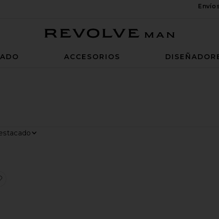
Envío
Revolve Man
ZADO
ACCESORIOS
DISEÑADOR
rar por
trar
 7" Shorts
que Colorblock Polo
favoritoCAMISETA TIRANTES