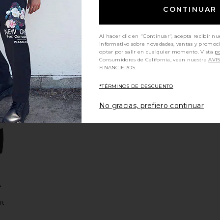
CONTINUAR
O
A
Al hacer clic en "Continuar", acepta recibir nu
ft
informativo sobre novedades, ventas y promoc
optar por salir en cualquier momento. Vista
po
Consumidores de California, vean nuestra
AVI
FINANCIEROS.
:
*TÉRMINOS DE DESCUENTO
No gracias, prefiero continuar
ERSEY
favoritoSUDADERA POP ART
A
ft
Sale price:
: