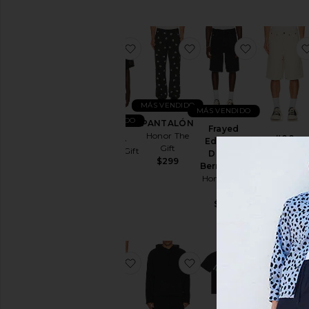
favoritoCAMISA
favoritoPANTALÓN
favoritoFr
MÁS VENDIDO
MÁS VENDIDO
MÁS VENDIDO
PANTALÓN
Frayed
Honor The
CAMISA
#88
Edge 11"
Gift
Honor The Gift
Carpenter
Denim
$299
Short
$145
Bermudas
Honor The Gi
Honor The
$169
Gift
$145
favoritoPANTALONES
favoritoSUDADERA 
favoritoC