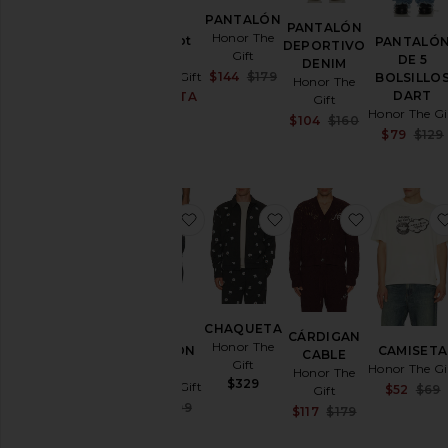
PANTALÓN
PANTALÓN
Honor The
Polka Dot
PANTALÓ
DEPORTIVO
Gift
Shorts
DE 5
DENIM
Sale price:
$144
$179
Honor The Gift
BOLSILLO
Honor The
Previous price:
DART
$27 (VENTA
Sale price:
Gift
FINAL)
Honor The Gi
Sale price:
$104
$160
Previous price:
$79
$79
$129
Previous price
favoritoPANTALÓN CARGO
favoritoCHAQUETA
favoritoC
CHAQUETA
CÁRDIGAN
Honor The
PANTALÓN
CAMISETA
CABLE
Gift
CARGO
Honor The Gi
Honor The
$329
Honor The Gift
$52
$69
Gift
Sale price:
$120
$199
Sale price:
$117
$179
Previous price:
Previous price