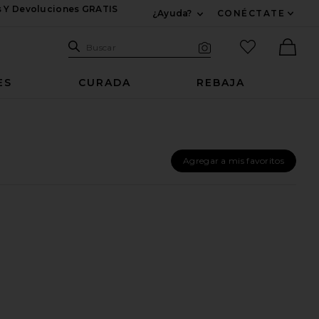
s Y Devoluciones GRATIS
¿Ayuda?
CONÉCTATE
Expandir Para Informac
Sitio de búsqueda
artículos fav
Buscar
Búsqueda visual
Ther
ES
CURADA
REBAJA
Agregar a mis favoritos