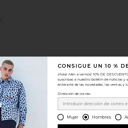
ayed Edge 11" Denim Bermudas
favorito#88 Carpenter Short
CONSIGUE UN 10 % 
ft
¡Hola! ¡Ven a vernos!
10% DE DESCUENT
suscribas a nuestro boletín de noticias y 
enterarte de las novedades, las ventas y 
Dirección de correo
DENIM
AMISETA CONCERT IN THE PARK
favoritoCHAQUETA
Mujer
Hombres
A