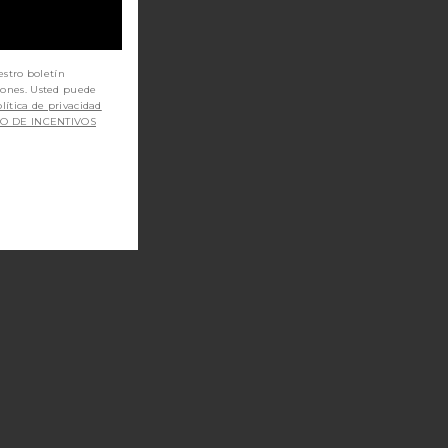
estro boletín
iones. Usted puede
lítica de privacidad
SO DE INCENTIVOS