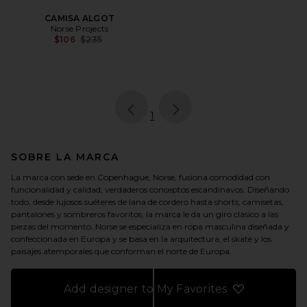
CAMISA ALGOT
Norse Projects
Previous price:
$106
$235
page
of 1, currently selected
1
SOBRE LA MARCA
La marca con sede en Copenhague, Norse, fusiona comodidad con
funcionalidad y calidad, verdaderos conceptos escandinavos. Diseñando
todo, desde lujosos suéteres de lana de cordero hasta shorts, camisetas,
pantalones y sombreros favoritos, la marca le da un giro clásico a las
piezas del momento. Norse se especializa en ropa masculina diseñada y
confeccionada en Europa y se basa en la arquitectura, el skate y los
paisajes atemporales que conforman el norte de Europa.
Add designer to My Favorites