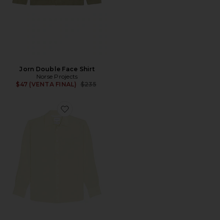
Jorn Double Face Shirt
Norse Projects
Previous price:
$47 (VENTA FINAL)
$235
Favorite CAMISA ALGOT