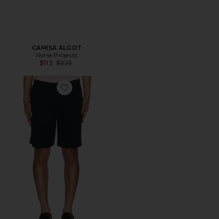
CAMISA ALGOT
Norse Projects
Previous price:
$113
$235
Favorite Ezra Relaxed Organic Stretch Twill Shorts