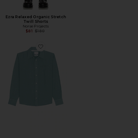
Ezra Relaxed Organic Stretch
Twill Shorts
Norse Projects
Previous price:
$81
$180
Favorite CAMISA ALGOT