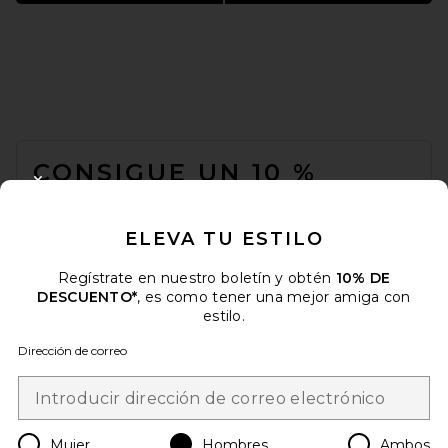
FOOTER
CONSIGUE UN 10 %
CLOSE MODAL
DESCUENTO
ELEVA TU ESTILO
Cuando se suscribe a nuestro boletín enviando su correo
electrónico. Puede retirarse en cualquier momento.
política de
privacidad
Regístrate en nuestro boletín y obtén
10% DE
DESCUENTO*
, es como tener una mejor amiga con
Email Address
estilo.
Dirección de correo
Sign Up
Mujer
Hombres
Ambos