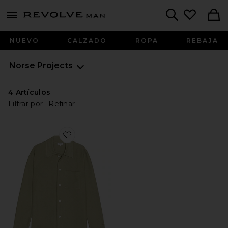
Revolve
menu - shows more content
Search
NUEVO
CALZADO
ROPA
REBAJA
Norse Projects
4
Artículos
Filtrar por
Refinar
Favorite Jorn Double Face Shirt