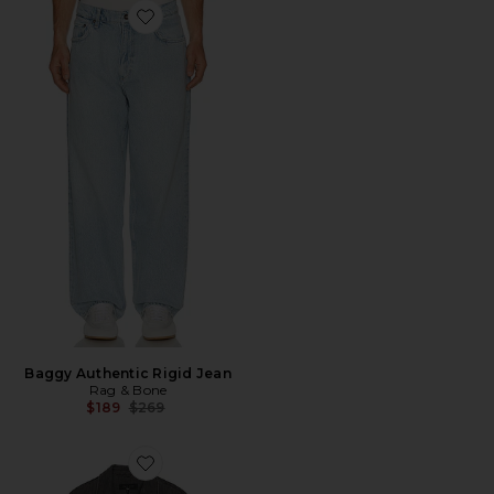
Favorite Baggy Authentic Rigid Jean
Baggy Authentic Rigid Jean
Rag & Bone
Previous price:
$189
$269
Favorite CAMISA