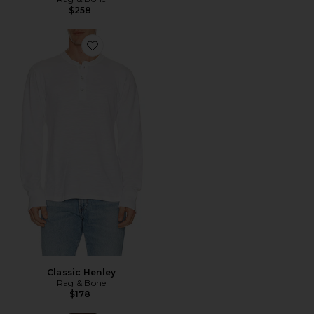
$258
Favorite Classic Henley
Classic Henley
Rag & Bone
$178