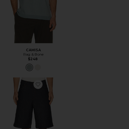
CAMISA
Rag & Bone
$248
Favorite Baggy Denim Short