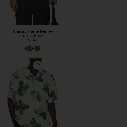
Classic Flame Henley
Rag & Bone
$138
Favorite CAMISA ESTAMPADA AVERY