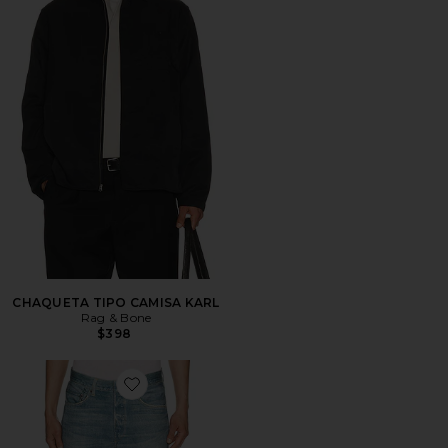
CHAQUETA TIPO CAMISA KARL
Rag & Bone
$398
Favorite Fit 4 Miramar Terry Jeans