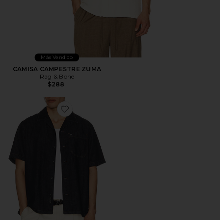
Más Vendido
CAMISA CAMPESTRE ZUMA
Rag & Bone
$288
Favorite CAMISA