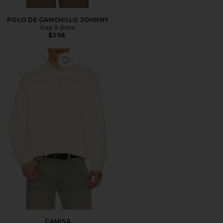
POLO DE GANCHILLO JOHNNY
Rag & Bone
$298
Favorite CAMISA
CAMISA