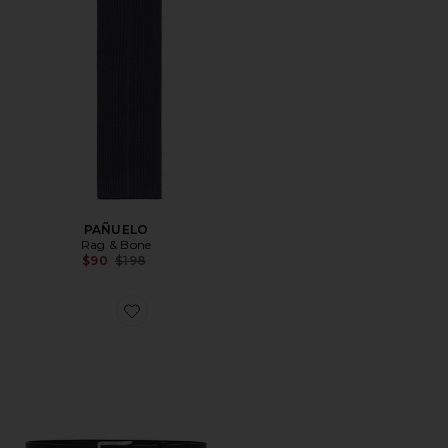
PAÑUELO
Rag & Bone
Previous price:
$90
$198
Favorite CINTURÓN NA