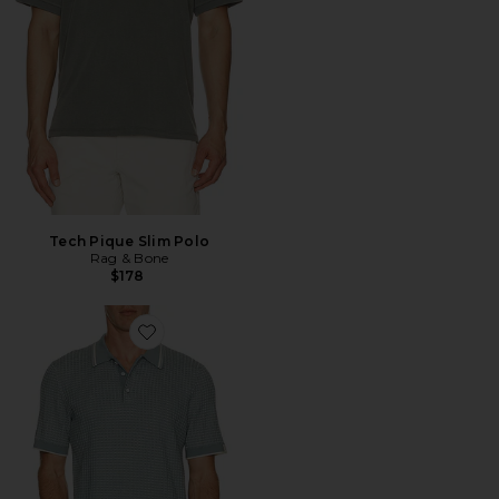
Tech Pique Slim Polo
Rag & Bone
$178
Favorite CAMISA