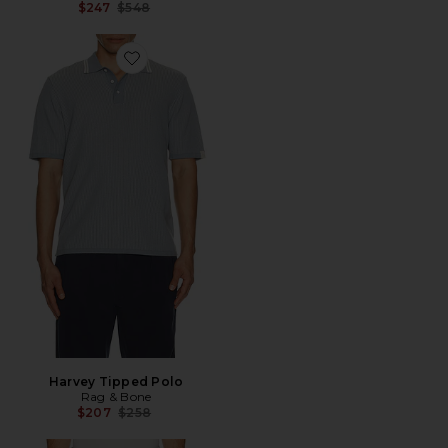
Previous price:
$247
$548
Favorite Harvey Tipped Polo
Harvey Tipped Polo
Rag & Bone
Previous price:
$207
$258