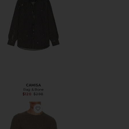
CAMISA
Rag & Bone
Previous price:
$120
$298
Favorite CAMISETA CRAWFORD